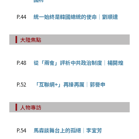
P.44
統一始終是韓國總統的使命│劉順達
大陸焦點
P.48
從「兩會」評析中共政治制度│楊開煌
P.52
「互聯網+」再接再厲│郭譽申
人物專訪
P.54
馬森談舞台上的孤絕│李宜芳