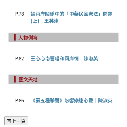
P.78
論兩岸關係中的「中華民國憲法」問題
(上)│王英津
人物側寫
P.82
王心心南管唱和兩岸情│陳淑英
藝文天地
P.86
《第五種擊聲》敲響樂迷心聲│陳淑英