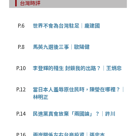
台灣時評
P.6
世界不會為台灣駐足｜龐建國
P.8
馬英九選後三事｜歐陽健
P.10
李登輝的殘生 封鎖我的出路？｜王炳忠
P.12
當日本人羞辱原住民時，陳瑩在哪裡？｜
林明正
P.14
民進黨真會放棄「兩國論」？｜許川
P.16
兩岸關係左右台商投資｜張忠本