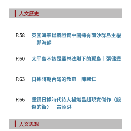
人文歷史
P.58
英國海軍檔案證實中國擁有南沙群島主權
│鄭海麟
P.60
太平島不該是叢林法則下的孤島│張健豐
P.63
日據時期台灣的教育│陳鵬仁
P.66
重讀日據時代詩人楊熾昌超現實傑作〈毀
傷的街〉│古添洪
人文思想