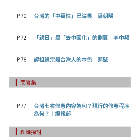
P.70
台灣的「中華性」已淪喪│潘朝陽
P.72
「親日」是「去中國化」的側翼│李中邦
P.76
認祖歸宗是台灣人的本色│鄭堅
問答集
P.77
台灣七次修憲內容為何？現行的修憲程序
為何？│編輯部
理論探討