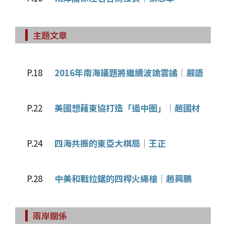
主題文章
P.18
2016年南海議題將繼續波詭雲譎｜嚴語
P.22
美國想藉東協打造「遏中圈」｜趙國材
P.24
四海共振的東亞大棋局｜王正
P.28
中美和戰拉鋸的四桿火繩槍｜趙興鵬
兩岸關係