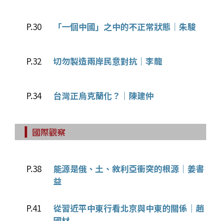
P.30
「一個中國」之中的不正常狀態｜朱駿
P.32
切勿製造兩岸民意對抗｜李龍
P.34
台灣正烏克蘭化？｜陳建仲
國際觀察
P.38
能源是俄、土、敘利亞衝突的根源｜姜書
益
P.41
從習近平中東行看北京與中東的關係｜趙
國材