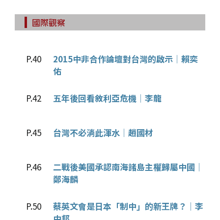
國際觀察
P.40
2015中非合作論壇對台灣的啟示│賴奕
佑
P.42
五年後回看敘利亞危機│李龍
P.45
台灣不必淌此渾水│趙國材
P.46
二戰後美國承認南海諸島主權歸屬中國│
鄭海麟
P.50
蔡英文會是日本「制中」的新王牌？│李
中邦