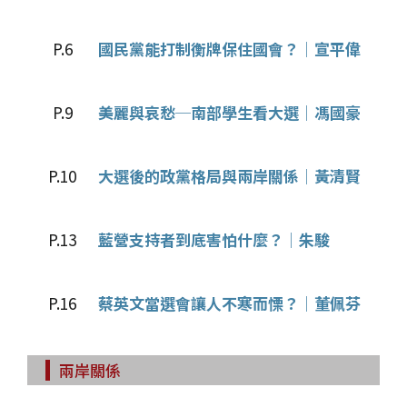
P.6
國民黨能打制衡牌保住國會？│宣平偉
P.9
美麗與哀愁─南部學生看大選│馮國豪
P.10
大選後的政黨格局與兩岸關係│黃清賢
P.13
藍營支持者到底害怕什麼？│朱駿
P.16
蔡英文當選會讓人不寒而慄？│董佩芬
兩岸關係