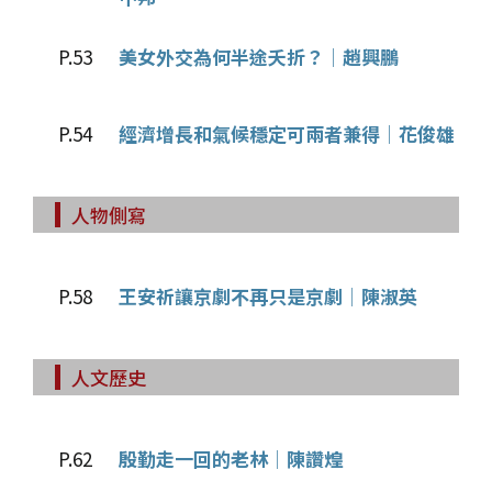
P.53
美女外交為何半途夭折？│趙興鵬
P.54
經濟增長和氣候穩定可兩者兼得│花俊雄
人物側寫
P.58
王安祈讓京劇不再只是京劇│陳淑英
人文歷史
P.62
殷勤走一回的老林│陳讚煌