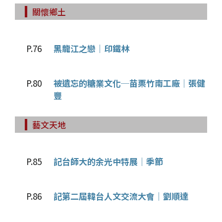
關懷鄉土
P.76
黑龍江之戀│印鐵林
P.80
被遺忘的糖業文化─苗栗竹南工廠│張健
豐
藝文天地
P.85
記台師大的余光中特展│季節
P.86
記第二屆韓台人文交流大會│劉順達