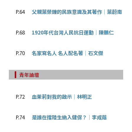
P.64
父親葉榮鐘的民族意識及其著作│葉蔚南
P.68
1920年代台灣人民抗日運動│陳鵬仁
P.70
名家寫名人 名人配名著│石文傑
青年論壇
P.72
血茉莉對我的啟示│林明正
P.74
是誰在擋陸生納入健保？│李成蔭