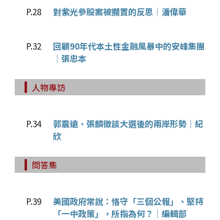
P.28
對紫光參股案被擱置的反思│潘偉華
P.32
回顧90年代本土性金融風暴中的安峰集團
│張忠本
人物專訪
P.34
郭震遠、張麟徵談大選後的兩岸形勢│紀
欣
問答集
P.39
美國政府常說：恪守「三個公報」、堅持
「一中政策」，所指為何？│編輯部