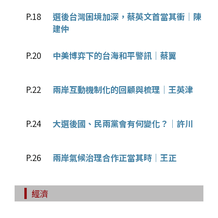
P.18
選後台灣困境加深，蔡英文首當其衝│陳
建仲
P.20
中美博弈下的台海和平警訊│蔡翼
P.22
兩岸互動機制化的回顧與梳理│王英津
P.24
大選後國、民兩黨會有何變化？│許川
P.26
兩岸氣候治理合作正當其時│王正
經濟