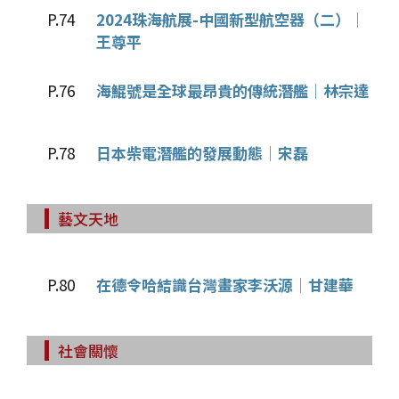
P.74
2024珠海航展-中國新型航空器（二）│
王尊平
P.76
海鯤號是全球最昂貴的傳統潛艦│林宗達
P.78
日本柴電潛艦的發展動態│宋磊
藝文天地
P.80
在德令哈結識台灣畫家李沃源│甘建華
社會關懷