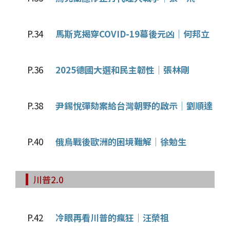
P.34
馬斯克揭穿COVID-19幕後元凶│何邦立
P.36
2025德國大選和民主韌性│張林剛
P.38
尹錫悅彈劾案給台灣朝野的啟示│劉順達
P.40
俄烏戰後歐洲的困境難解│徐勉生
川普2.0
P.42
冷眼再看川普的瘋狂│汪榮祖