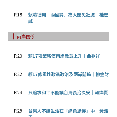
P.18
賴清德用「兩國論」為大罷免壯膽│桂宏
誠
兩岸關係
P.20
賴17項策略使兩岸敵意上升│曲兆祥
P.22
賴17條重挫政黨政治及兩岸關係│柳金財
P.24
只追求和平不能讓台灣長治久安│賴燦賢
P.25
台灣人不該生活在「綠色恐怖」中│黃浩