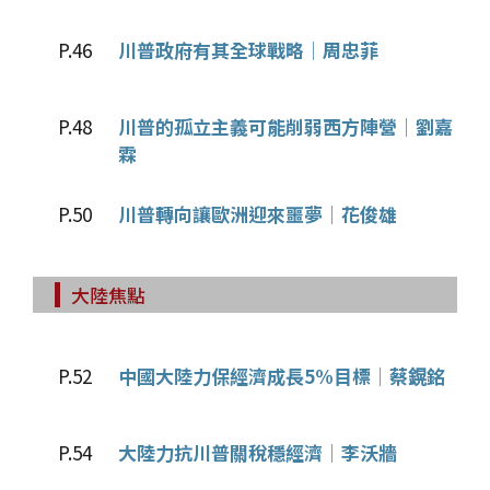
P.46
川普政府有其全球戰略│周忠菲
P.48
川普的孤立主義可能削弱西方陣營│劉嘉
霖
P.50
川普轉向讓歐洲迎來噩夢│花俊雄
大陸焦點
P.52
中國大陸力保經濟成長5%目標│蔡鎤銘
P.54
大陸力抗川普關稅穩經濟│李沃牆