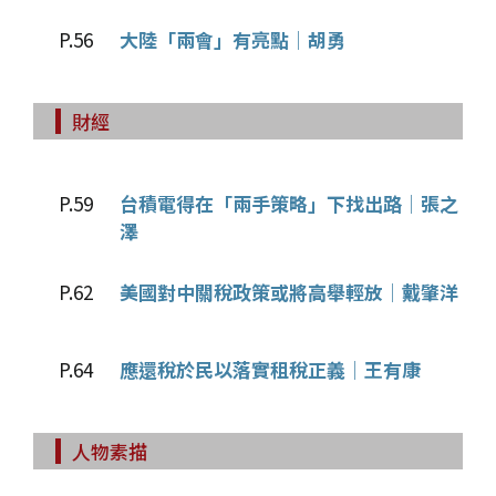
P.56
大陸「兩會」有亮點│胡勇
財經
P.59
台積電得在「兩手策略」下找出路│張之
澤
P.62
美國對中關稅政策或將高舉輕放│戴肇洋
P.64
應還稅於民以落實租稅正義│王有康
人物素描