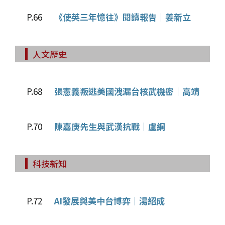
P.66
《使英三年憶往》閱讀報告│姜新立
人文歷史
P.68
張憲義叛逃美國洩漏台核武機密│高靖
P.70
陳嘉庚先生與武漢抗戰│盧綱
科技新知
P.72
AI發展與美中台博弈│湯紹成