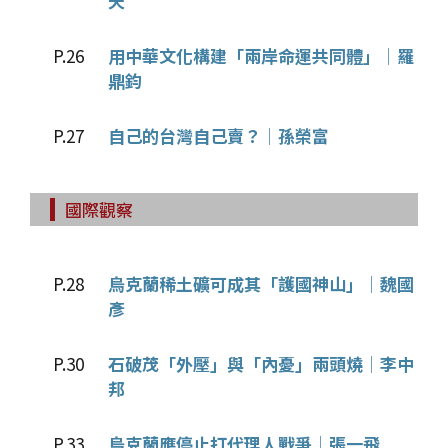
天
P.26
用中華文化構建「兩岸命運共同體」│羅
鼎鈞
P.27
自己的台灣自己賣？│孫榮富
國際觀察
P.28
烏克蘭稀土礦可成其「護國神山」│魏國
彥
P.30
石破茂「外壓」與「內憂」兩頭燒│李中
邦
P.33
烏克蘭應停止打代理人戰爭│張一飛