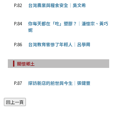
P.82
台灣農業與糧食安全│吳文希
P.84
你每天都在「吃」塑膠？│潘懷宗、黃巧
妮
P.86
台灣教育害慘了年輕人│呂學周
關懷鄉土
P.87
探訪新店的前世與今生│張健豐