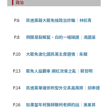
政治
P.6
民進黨藉大罷免搞政治詐騙│林松青
P.8
倒閣是裂解藍、白的一場陽謀│馮國豪
P.10
大罷免激化國民黨主席選情│朱駿
P.13
罷免人設翻車 網紅流量之亂│蔡哲明
P.14
民進黨單邊依附型外交具高風險│邱泰達
P.16
如果當年柯醫師聽柯老師的話│吳東昇