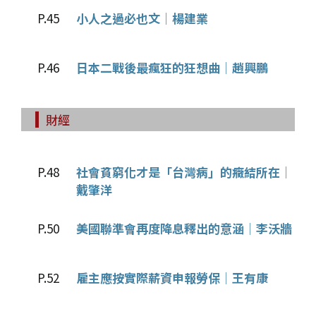
P.45
小人之過必也文│楊建業
P.46
日本二戰後最瘋狂的狂想曲│趙興鵬
財經
P.48
社會貧窮化才是「台灣病」的癥結所在│
戴肇洋
P.50
美國聯準會再度降息釋出的意涵│李沃牆
P.52
雇主應按實際薪資申報勞保│王有康