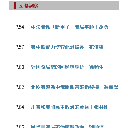
國際觀察
P.54
中法關係「新甲子」開局平順│胡勇
P.57
美中軟實力博弈此消彼長│花俊雄
P.60
對國際局勢的回顧與評析│徐勉生
P.62
北極航道為中俄關係帶來新契機│馮寧默
P.64
川普和美國民主政治的黃昏│張林剛
P.66
民進黨當局不懂南韓政治│劉順達