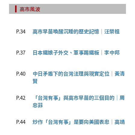
高市風波
P.34
高市早苗喚醒沉睡的歷史記憶│汪榮祖
P.37
日本鐵娘子外交、軍事踢鐵板│李中邦
P.40
中日矛盾下的台灣法理與現實定位│黃清
賢
P.42
「台灣有事」與高市早苗的三個目的│周
忠菲
P.44
炒作「台灣有事」是要向美國表忠│高靖