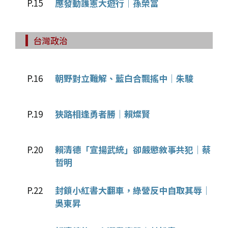
P.15
應發動護憲大遊行│孫榮富
台灣政治
P.16
朝野對立難解、藍白合飄搖中│朱駿
P.19
狹路相逢勇者勝│賴燦賢
P.20
賴清德「宣揚武統」卻嚴懲敘事共犯│蔡
哲明
P.22
封鎖小紅書大翻車，綠營反中自取其辱│
吳東昇