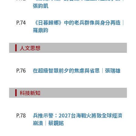
張鈞凱
P.74
《日暮歸鄉》中的老兵群像與身分再造│
羅鼎鈞
人文思想
P.76
在超級智慧前夕的焦慮與省思│張瑞雄
科技新知
P.78
兵推示警：2027台海戰火將致全球經濟
崩潰│蔡鎤銘