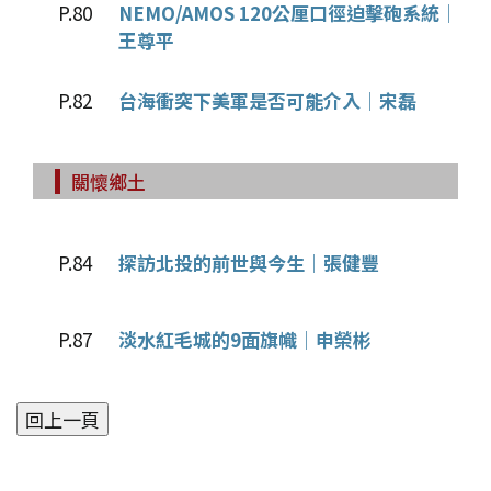
P.80
NEMO/AMOS 120公厘口徑迫擊砲系統│
王尊平
P.82
台海衝突下美軍是否可能介入│宋磊
關懷鄉土
P.84
探訪北投的前世與今生│張健豐
P.87
淡水紅毛城的9面旗幟│申榮彬