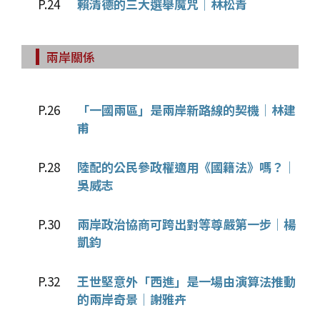
P.24
賴清德的三大選舉魔咒│林松青
兩岸關係
P.26
「一國兩區」是兩岸新路線的契機│林建
甫
P.28
陸配的公民參政權適用《國籍法》嗎？│
吳威志
P.30
兩岸政治協商可跨出對等尊嚴第一步│楊
凱鈞
P.32
王世堅意外「西進」是一場由演算法推動
的兩岸奇景│謝雅卉