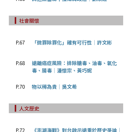
社會關懷
P.67
「微罪除罪化」確有可行性│許文彬
P.68
遠離癌症風險：排除糖毒、油毒、氧化
毒、腸毒│潘懷宗、黃巧妮
P.70
物以稀為貴│吳文希
人文歷史
P.72
《澎湖海戰》對台啟示遠重於歷史爭論│