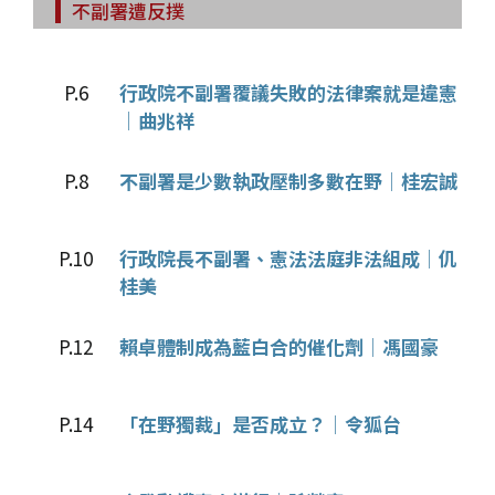
不副署遭反撲
P.6
行政院不副署覆議失敗的法律案就是違憲
│曲兆祥
P.8
不副署是少數執政壓制多數在野│桂宏誠
P.10
行政院長不副署、憲法法庭非法組成│仉
桂美
P.12
賴卓體制成為藍白合的催化劑│馮國豪
P.14
「在野獨裁」是否成立？│令狐台