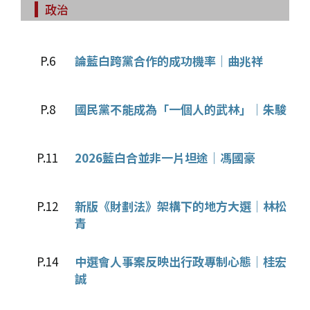
政治
P.6
論藍白跨黨合作的成功機率│曲兆祥
P.8
國民黨不能成為「一個人的武林」│朱駿
P.11
2026藍白合並非一片坦途│馮國豪
P.12
新版《財劃法》架構下的地方大選│林松
青
P.14
中選會人事案反映出行政專制心態│桂宏
誠