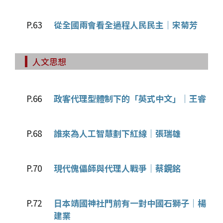
P.63
從全國兩會看全過程人民民主│宋菊芳
人文思想
P.66
政客代理型體制下的「英式中文」│王睿
P.68
誰來為人工智慧劃下紅線│張瑞雄
P.70
現代傀儡師與代理人戰爭│蔡鎤銘
P.72
日本靖國神社門前有一對中國石獅子│楊
建業