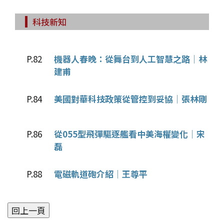
科技新知
P.82
機器人春晚：從舞台到人工智慧之路│林
建甫
P.84
美國對華科技政策從管控到妥協│張林剛
P.86
從055型飛彈驅逐艦看中美海權變化│宋
磊
P.88
電磁軌道砲介紹│王尊平