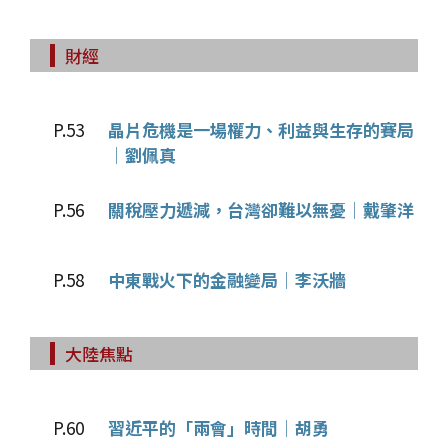
財經
P.53
晶片危機是一場權力、利益與生存的賽局
│劉佩真
P.56
關稅壓力遞減，台灣卻難以無憂│戴肇洋
P.58
中東戰火下的金融變局│李沃牆
大陸焦點
P.60
習近平的「兩會」時間│胡勇