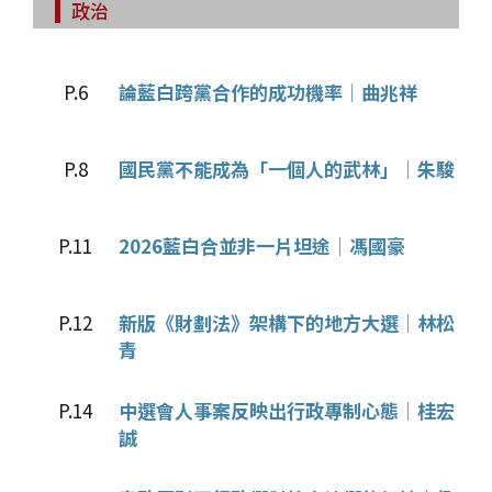
政治
P.6
論藍白跨黨合作的成功機率│曲兆祥
P.8
國民黨不能成為「一個人的武林」│朱駿
P.11
2026藍白合並非一片坦途│馮國豪
P.12
新版《財劃法》架構下的地方大選│林松
青
P.14
中選會人事案反映出行政專制心態│桂宏
誠