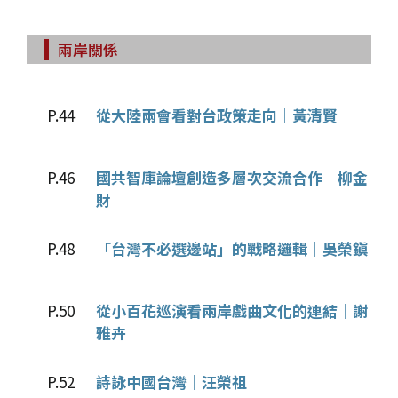
兩岸關係
P.44
從大陸兩會看對台政策走向│黃清賢
P.46
國共智庫論壇創造多層次交流合作│柳金
財
P.48
「台灣不必選邊站」的戰略邏輯│吳榮鎭
P.50
從小百花巡演看兩岸戲曲文化的連結│謝
雅卉
P.52
詩詠中國台灣│汪榮祖