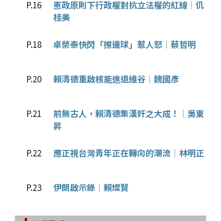
P.16
憲政原則下行政權對抗立法權的紅線│仉
桂美
P.18
卓榮泰快閃「擦邊球」惹人怒│蔡哲明
P.20
賴清德重啟核能進退維谷│魏國彥
P.21
前無古人，賴清德集漢奸之大成！│吳東
昇
P.22
應正視台灣青年正在轉向的潮流│林明正
P.23
伊朗啟示錄│賴燦賢