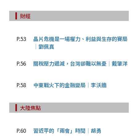
財經
P.53
晶片危機是一場權力、利益與生存的賽局
│劉佩真
P.56
關稅壓力遞減，台灣卻難以無憂│戴肇洋
P.58
中東戰火下的金融變局│李沃牆
大陸焦點
P.60
習近平的「兩會」時間│胡勇