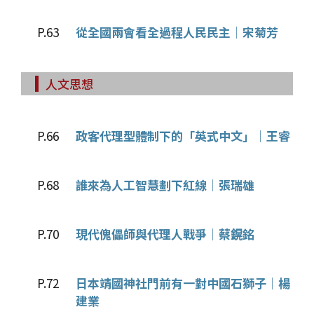
P.63
從全國兩會看全過程人民民主│宋菊芳
人文思想
P.66
政客代理型體制下的「英式中文」│王睿
P.68
誰來為人工智慧劃下紅線│張瑞雄
P.70
現代傀儡師與代理人戰爭│蔡鎤銘
P.72
日本靖國神社門前有一對中國石獅子│楊
建業