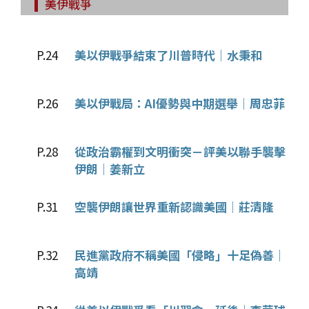
美伊戰爭
P.24
美以伊戰爭結束了川普時代│水秉和
P.26
美以伊戰局：AI優勢與中期選舉│周忠菲
P.28
從政治霸權到文明衝突－評美以聯手襲擊
伊朗│姜新立
P.31
空襲伊朗讓世界重新認識美國│莊清隆
P.32
民進黨政府不稱美國「侵略」十足偽善│
高靖