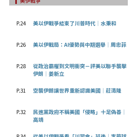
美伊戰爭
P.24
美以伊戰爭結束了川普時代│水秉和
P.26
美以伊戰局：AI優勢與中期選舉│周忠菲
P.28
從政治霸權到文明衝突－評美以聯手襲擊
伊朗│姜新立
P.31
空襲伊朗讓世界重新認識美國│莊清隆
P.32
民進黨政府不稱美國「侵略」十足偽善│
高靖
P.34
從美以伊戰爭看「川習會」延後│李華球