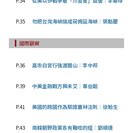
P.34
從美以伊戰爭看「川習會」延後│李華球
P.35
勿把台灣海峽搞成荷姆茲海峽│張勳慶
國際觀察
P.36
高市白宮行強渡關山│李中邦
P.39
中美金融戰方興未艾│韋伯韜
P.41
美國的跨國作為驗證叢林法則│徐勉生
P.43
南韓朝野政黨各有難唸的經│劉順達