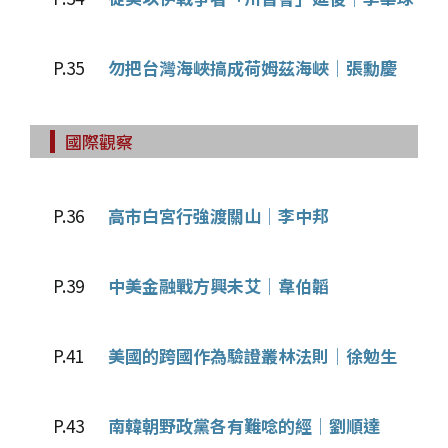
P.35
勿把台灣海峽搞成荷姆茲海峽│張勳慶
國際觀察
P.36
高市白宮行強渡關山│李中邦
P.39
中美金融戰方興未艾│韋伯韜
P.41
美國的跨國作為驗證叢林法則│徐勉生
P.43
南韓朝野政黨各有難唸的經│劉順達