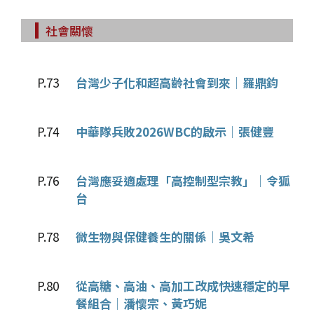
社會關懷
P.73
台灣少子化和超高齡社會到來│羅鼎鈞
P.74
中華隊兵敗2026WBC的啟示│張健豐
P.76
台灣應妥適處理「高控制型宗教」│令狐
台
P.78
微生物與保健養生的關係│吳文希
P.80
從高糖、高油、高加工改成快速穩定的早
餐組合│潘懷宗、黃巧妮