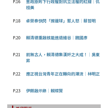
P.16
憲政原則下行政權對抗立法權的紅線│仉
桂美
P.18
卓榮泰快閃「擦邊球」惹人怒│蔡哲明
P.20
賴清德重啟核能進退維谷│魏國彥
P.21
前無古人，賴清德集漢奸之大成！│吳東
昇
P.22
應正視台灣青年正在轉向的潮流│林明正
P.23
伊朗啟示錄│賴燦賢