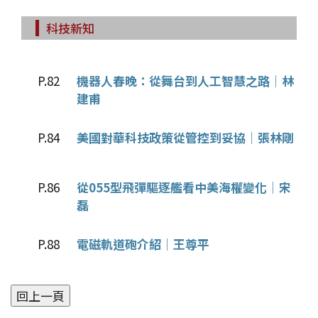
科技新知
P.82
機器人春晚：從舞台到人工智慧之路│林
建甫
P.84
美國對華科技政策從管控到妥協│張林剛
P.86
從055型飛彈驅逐艦看中美海權變化│宋
磊
P.88
電磁軌道砲介紹│王尊平