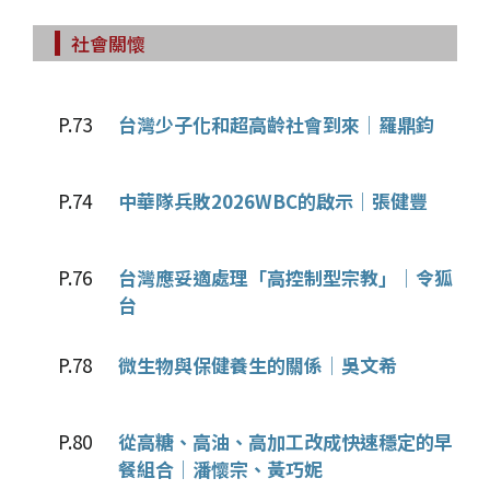
社會關懷
P.73
台灣少子化和超高齡社會到來│羅鼎鈞
P.74
中華隊兵敗2026WBC的啟示│張健豐
P.76
台灣應妥適處理「高控制型宗教」│令狐
台
P.78
微生物與保健養生的關係│吳文希
P.80
從高糖、高油、高加工改成快速穩定的早
餐組合│潘懷宗、黃巧妮