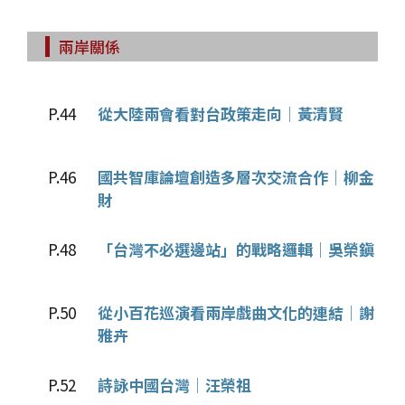
兩岸關係
P.44
從大陸兩會看對台政策走向│黃清賢
P.46
國共智庫論壇創造多層次交流合作│柳金
財
P.48
「台灣不必選邊站」的戰略邏輯│吳榮鎭
P.50
從小百花巡演看兩岸戲曲文化的連結│謝
雅卉
P.52
詩詠中國台灣│汪榮祖