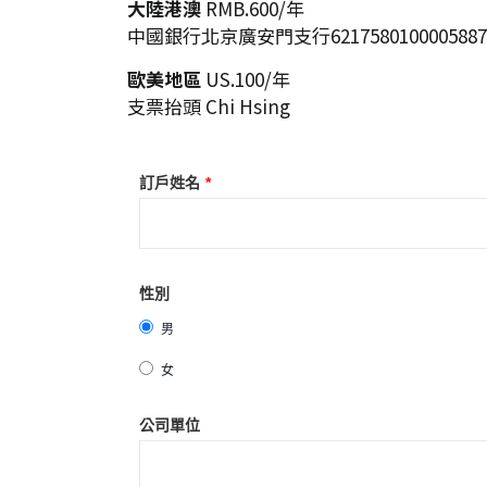
大陸港澳
RMB.600/年
中國銀行北京廣安門支行621758010000588
歐美地區
US.100/年
支票抬頭 Chi Hsing
訂戶姓名
*
性別
男
女
公司單位