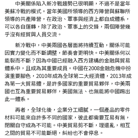
中美關係陷入新冷戰趨勢已很明顯，不過不是當年
美蘇冷戰的模式。當年美國所領導的西方陣營與蘇聯所
領導的共產陣營，在政治、軍事與經濟上都自成體系，
可以各自運轉，除了政治、軍事上的交鋒，兩個陣營幾
乎沒有經貿與人員交流。
新冷戰中，中美兩國各層面將持續互動，關係可能
因實力變化而不斷調整，節奏會更明快。中美關係何以
能裂而不斷？因為中國已經融入西方建構的金融與貿易
體系中，且成為其重要成員。中國在2008金融危機中扮
演重要腳色，2010年成為全球第二大經濟體，2013年成
為第一大貿易體，是許多國家的重要貿易夥伴，中美兩
國也互為重要貿易夥伴，美國無法、也無能將中國踢出
此一體系。
再者，全球化後，企業分工細膩，一個產品的零件
材料可能來自許多不同的國家，彼此都需要互易有無，
閉關自守成為不可能。中美貿易剪不斷，理還亂，相互
之間的貿易不可能斷絕，糾紛也不會停息。