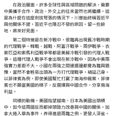
在政治層面，許多全球性與區域問題的解決，需要
中美攜手合作，政治、外交上的往來當然也將繼續。這
是為什麼在這麼劍拔弩張的情況下，川普始終稱習近平
與他關係不錯，習近平也隱忍不發的原因。留一些餘
地，將來好見面。
第二個特徵是在新冷戰中，很難再出現舊冷戰時期
的代理戰爭。韓戰、越戰、阿富汗戰爭、兩伊戰爭、衣
索匹亞和索馬利亞戰爭等都是美蘇冷戰引發的代理人戰
爭。這種代理人戰爭不會出現在新冷戰中，因為中美兩
強實力差距不大，小國在兩強之間連選邊都覺為難與猶
豫，當然不會輕易出頭為一方打代理戰爭，禍延己身。
以菲律賓為例，即使美國幫忙打贏了南海仲裁案，菲律
賓也不願當美國的棋子，反選擇與中國合作，分享南海
利益。
同樣的動機，美國指望越南、日本為美國出頭槓
中，如今這兩國反而都掉頭致力改善與中國的關係。加
拿大捲入華為事件，弄得進退兩難之例，更發人深省。