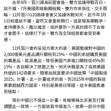
去年4月，習川湖海莊園會後，雙方協議停戰百日。
談不攏，7月美國即啟動關稅戰，雙方你來我往，交手兩
輪。12月習川G20高峰會後又協議休戰90天。若今年3月
1日前還談不攏，當然又會重新開打。這是場長期戰爭，
會持續多久，難以確定，或許要到一方真的撐不下去後
才會罷手。這樣打下去，雙方及全球經貿都會受到牽
連。
12月習川會的妥協方案大約是：美國暫緩對中國的
2,000億美元產品調升關稅到25%，中國則承諾購買美國
的農產品、能源產品、降低美國汽車進口關稅從45%到
15%，各自解決了燃眉之急。90天休戰是為了協商美國
所提的142項要求，簡單說就是要求中國放棄「中國製造
2025」計畫。此一計畫追求的是，到2025年中國的製造
業要超越西方國家，特別是美德日等國，這令美國焦慮
到極點。
現在中國已不提此一計畫，有報導稱北京甚至打算
調整此一政策，一方面放寬市場准入，放棄一部分中國