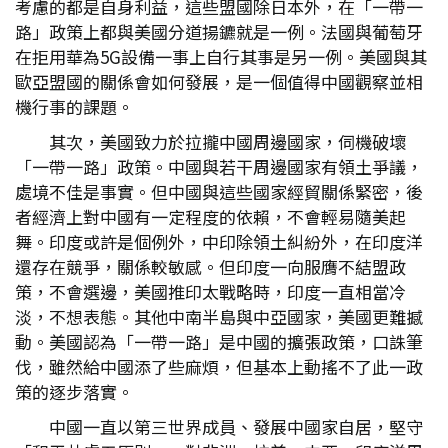
考慮的都是自身利益，這些盟國除日本外，在「一帶一
路」政策上都與美國分道揚鑣就是一例。法國與葡萄牙
在拒用華為5G設備一事上自行其事是另一例。美國與其
歐亞盟國的關係會如何發展，是一個值得中國觀察並相
機行事的課題。
其次，美國致力於拉攏中國周邊國家，伺機破壞
「一帶一路」政策。中國與若干周邊國家有領土爭議，
處境不佳是事實。但中國與這些國家經貿關係緊密，後
者經濟上對中國有一定程度的依賴，不會輕易隨美起
舞。印度或許是個例外，中印除領土糾紛外，在印度洋
還存在競爭，關係較敏感。但印度一向服膺不結盟政
策，不會選邊，美國推印太戰略時，印度一直相當冷
淡，不想表態。其他中南半島與中亞國家，美國更難撼
動。美國認為「一帶一路」是中國的擴張政策，口誅筆
伐，雖然給中國添了些麻煩，但基本上動搖不了此一政
策的逐步落實。
中國一直以第三世界成員、發展中國家自居，堅守