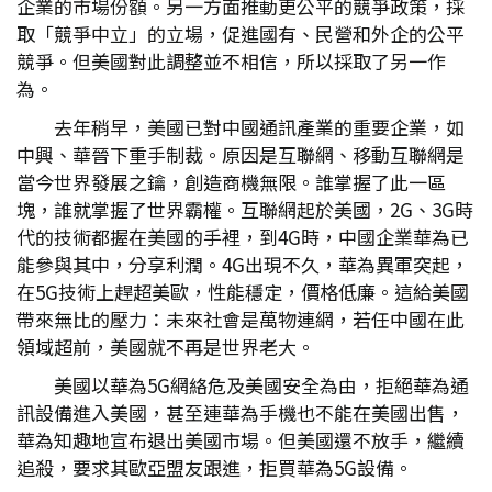
企業的市場份額。另一方面推動更公平的競爭政策，採
取「競爭中立」的立場，促進國有、民營和外企的公平
競爭。但美國對此調整並不相信，所以採取了另一作
為。
去年稍早，美國已對中國通訊產業的重要企業，如
中興、華晉下重手制裁。原因是互聯網、移動互聯網是
當今世界發展之鑰，創造商機無限。誰掌握了此一區
塊，誰就掌握了世界霸權。互聯網起於美國，2G、3G時
代的技術都握在美國的手裡，到4G時，中國企業華為已
能參與其中，分享利潤。4G出現不久，華為異軍突起，
在5G技術上趕超美歐，性能穩定，價格低廉。這給美國
帶來無比的壓力：未來社會是萬物連網，若任中國在此
領域超前，美國就不再是世界老大。
美國以華為5G網絡危及美國安全為由，拒絕華為通
訊設備進入美國，甚至連華為手機也不能在美國出售，
華為知趣地宣布退出美國市場。但美國還不放手，繼續
追殺，要求其歐亞盟友跟進，拒買華為5G設備。