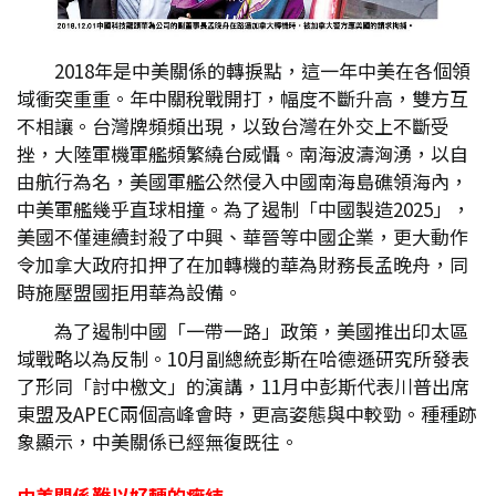
2018年是中美關係的轉捩點，這一年中美在各個領
域衝突重重。年中關稅戰開打，幅度不斷升高，雙方互
不相讓。台灣牌頻頻出現，以致台灣在外交上不斷受
挫，大陸軍機軍艦頻繁繞台威懾。南海波濤洶湧，以自
由航行為名，美國軍艦公然侵入中國南海島礁領海內，
中美軍艦幾乎直球相撞。為了遏制「中國製造2025」，
美國不僅連續封殺了中興、華晉等中國企業，更大動作
令加拿大政府扣押了在加轉機的華為財務長孟晚舟，同
時施壓盟國拒用華為設備。
為了遏制中國「一帶一路」政策，美國推出印太區
域戰略以為反制。10月副總統彭斯在哈德遜研究所發表
了形同「討中檄文」的演講，11月中彭斯代表川普出席
東盟及APEC兩個高峰會時，更高姿態與中較勁。種種跡
象顯示，中美關係已經無復既往。
中美關係難以好轉的癥結