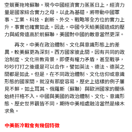
空競賽拖垮蘇聯。現今中國經濟實力蒸蒸日上，經濟力
量是國家綜合實力之母，以此為基礎，將帶動中國軍
事、工業、科技、創新、外交、戰略等全方位的實力上
升，事實也確實如此。因此，中國今天給美國造成的壓
力與威脅遠高於前蘇聯，美國對中國的敵意當然更深。
再次，中美在政治體制、文化與意識形態上的差
異，較美蘇更為深刻。西方國家彼此間，因有共同的政
治制度、文化宗教背景，即便有權力矛盾，甚至戰爭，
吵吵打打之後還是可以合作，譬如英法、德法、德英之
間都是如此。但是，在不同政治體制、文化信仰或意識
形態的國家間，就沒有那麼容易，歷史上這樣的例子屢
見不鮮，如土耳其、俄羅斯（蘇聯）與歐洲國家的關係
始終扞格不入。中國與美國的政治體制、文化、意識形
態、歷史世界觀皆不同，期待中美相處融洽當然是緣木
求魚。
中美新冷戰會有幾個特徵