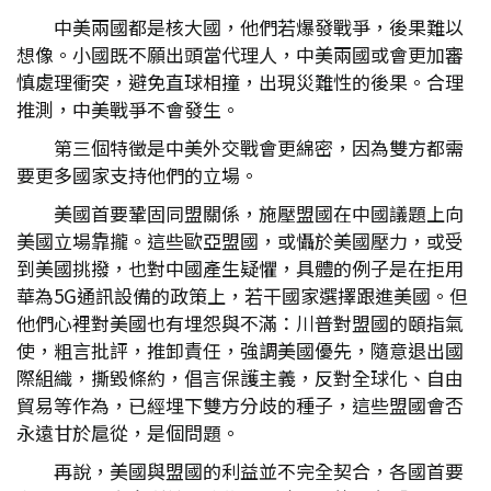
中美兩國都是核大國，他們若爆發戰爭，後果難以
想像。小國既不願出頭當代理人，中美兩國或會更加審
慎處理衝突，避免直球相撞，出現災難性的後果。合理
推測，中美戰爭不會發生。
第三個特徵是中美外交戰會更綿密，因為雙方都需
要更多國家支持他們的立場。
美國首要鞏固同盟關係，施壓盟國在中國議題上向
美國立場靠攏。這些歐亞盟國，或懾於美國壓力，或受
到美國挑撥，也對中國產生疑懼，具體的例子是在拒用
華為5G通訊設備的政策上，若干國家選擇跟進美國。但
他們心裡對美國也有埋怨與不滿：川普對盟國的頤指氣
使，粗言批評，推卸責任，強調美國優先，隨意退出國
際組織，撕毀條約，倡言保護主義，反對全球化、自由
貿易等作為，已經埋下雙方分歧的種子，這些盟國會否
永遠甘於扈從，是個問題。
再說，美國與盟國的利益並不完全契合，各國首要