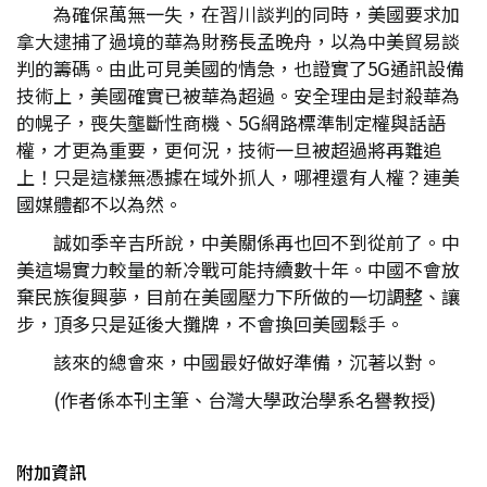
為確保萬無一失，在習川談判的同時，美國要求加
拿大逮捕了過境的華為財務長孟晚舟，以為中美貿易談
判的籌碼。由此可見美國的情急，也證實了5G通訊設備
技術上，美國確實已被華為超過。安全理由是封殺華為
的幌子，喪失壟斷性商機、5G網路標準制定權與話語
權，才更為重要，更何況，技術一旦被超過將再難追
上！只是這樣無憑據在域外抓人，哪裡還有人權？連美
國媒體都不以為然。
誠如季辛吉所說，中美關係再也回不到從前了。中
美這場實力較量的新冷戰可能持續數十年。中國不會放
棄民族復興夢，目前在美國壓力下所做的一切調整、讓
步，頂多只是延後大攤牌，不會換回美國鬆手。
該來的總會來，中國最好做好準備，沉著以對。
(作者係本刊主筆、台灣大學政治學系名譽教授)
附加資訊