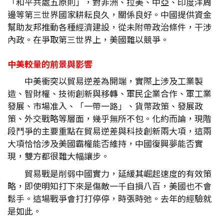
「和平共處五原則」，對非洲、拉美、中亞、印度洋周
邊等第三世界國家耕耘良久，關係良好。中國提供資金
幫助友邦推動各種經濟建設，從未附帶政治條件，干涉
內政。在爭取第三世界上，美國難以競爭。
中美較量的前景與影響
中美衝突以貿易逆差為開端，實際上涉及工業製
造、智財權、技術創新與移轉、軍民企業合作、軍工業
發展、市場准入、「一帶一路」、貨幣政策、發展政
策、外交戰略等層面，幾乎無所不包。化約而論，現階
段鬥爭的主要重點在貿易逆差與科技創新兩大項，這兩
大項恰恰涉及美國霸權能否維持，中國復興夢能否實
現，雙方都很難大幅讓步。
貿易戰是削弱中國實力，延緩其崛起速度的有效策
略，即使明知打下來是傷敵一千自損八百，美國也不會
鬆手。這場戰爭會打打停停，時張時弛。去年的經驗就
是如此。