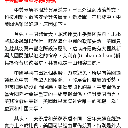
中美矛盾不限於貿易逆差，早已外溢到政治外交、
科技創新、戰略安全等各層面，新冷戰正在形成中。中
美關係難以好轉，原因如下。
首先，中國體量大，崛起速度出乎美國預料，未來
將越來越難以對付。既然演化中國的政策失敗，美國只
能趁其羽翼未豐之際設法壓制。這或許是既有大國與新
興大國間難以逃避的宿命，艾利森(Graham Allison)稱
其為修昔底德陷阱，其實就是一山難容二虎。
中國早就看出這個趨勢，力求避免，所以向美國提
議建立中美「新型大國關係」，發展合則雙贏的形勢，
但美國始終沒正面回應。雖然美國也認為，中美關係是
當今國際社會最重要的一組雙邊關係，但對美國而言，
美蘇冷戰結束後，美國就是國際社會唯一的霸權，為什
麼要和中國共享？
其次，中美矛盾和美蘇矛盾不同。當年美蘇在經濟
實力上不成比例，美國可以經由軍備競賽，特別是外太