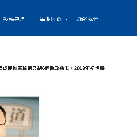
投稿專區
每期目錄
聯絡我們
換成民進黨輸到只剩6
個執政縣市，2019
年初也將