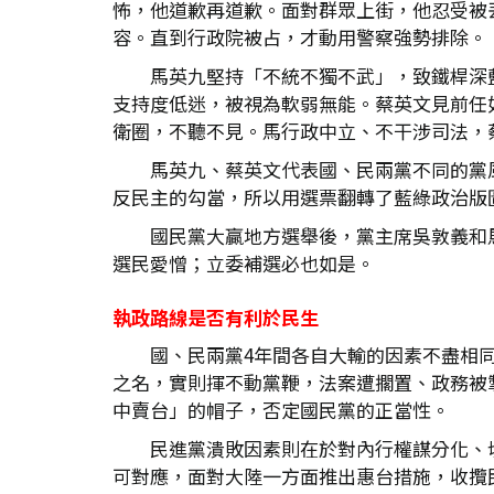
怖，他道歉再道歉。面對群眾上街，他忍受被
容。直到行政院被占，才動用警察強勢排除。
馬英九堅持「不統不獨不武」，致鐵桿深
支持度低迷，被視為軟弱無能。蔡英文見前任
衛圈，不聽不見。馬行政中立、不干涉司法，
馬英九、蔡英文代表國、民兩黨不同的黨
反民主的勾當，所以用選票翻轉了藍綠政治版
國民黨大贏地方選舉後，黨主席吳敦義和
選民愛憎；立委補選必也如是。
執政路線是否有利於民生
國、民兩黨4年間各自大輸的因素不盡相
之名，實則揮不動黨鞭，法案遭擱置、政務被
中賣台」的帽子，否定國民黨的正當性。
民進黨潰敗因素則在於對內行權謀分化、
可對應，面對大陸一方面推出惠台措施，收攬