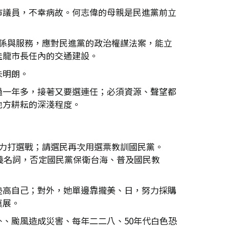
市議員，不幸病故。何志偉的母親是民進黨前立
係與服務，應對民進黨的政治權謀法案，能立
佳龍市長任內的交通建設。
未明朗。
過一年多，接著又要選連任；必須資源、聲望都
地方耕耘的深淺程度。
力打選戰；請選民再次用選票教訓國民黨。
義名詞，否定國民黨保衛台海、普及國民教
墊高自己；對外，她單邊靠攏美、日，努力採購
莫展。
、颱風造成災害、每年二二八、50年代白色恐