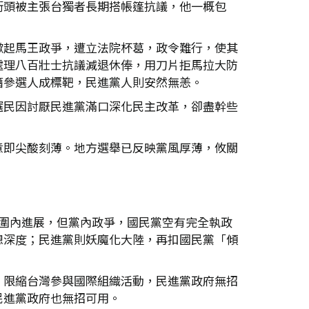
街頭被主張台獨者長期搭帳篷抗議，他一概包
掀起馬王政爭，遭立法院杯葛，政令難行，使其
處理八百壯士抗議減退休俸，用刀片拒馬拉大防
籍參選人成標靶，民進黨人則安然無恙。
選民因討厭民進黨滿口深化民主改革，卻盡幹些
意即尖酸刻薄。地方選舉已反映黨風厚薄，攸關
圍內進展，但黨內政爭，國民黨空有完全執政
想深度；民進黨則妖魔化大陸，再扣國民黨「傾
、限縮台灣參與國際組織活動，民進黨政府無招
民進黨政府也無招可用。