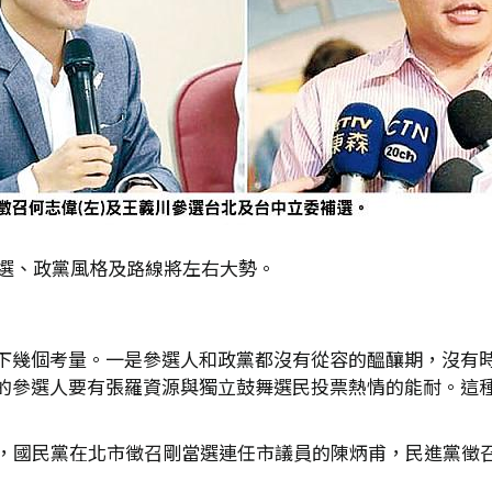
人選、政黨風格及路線將左右大勢。
下幾個考量。一是參選人和政黨都沒有從容的醞釀期，沒有
的參選人要有張羅資源與獨立鼓舞選民投票熱情的能耐。這
定，國民黨在北市徵召剛當選連任市議員的陳炳甫，民進黨徵