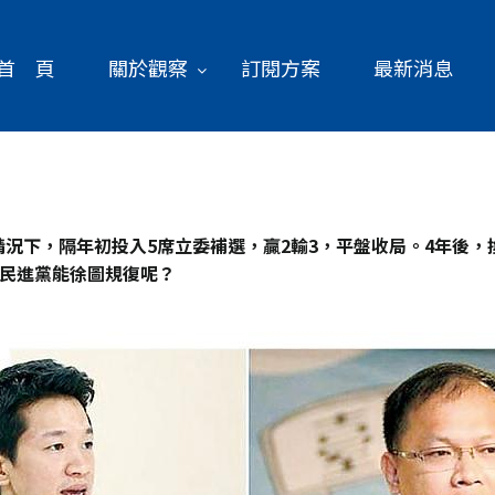
首 頁
關於觀察
訂閱方案
最新消息
情況下，隔年初投入5
席立委補選，贏2
輸3
，平盤收局。4
年後，
民進黨能徐圖規復呢？