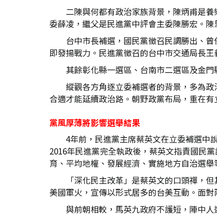
二陳與何都有政治家族背景，陳炳甫是養
委薛凌，繼父是民進黨中評會主委陳勝宏。陳
台中市長補選，國民黨徵召民調勝出、曾
即發揚戰力。民進黨徵召的台中市交通局長王
其餘彰化縣一選區、台南市二選區及金門
縱觀各方角逐立委補選者的背景，多為政
合適才能延續政治路。朝野政黨布局，重在有
黨風厚薄將影響選舉結果
4年前，民進黨主席蔡英文在立委補選中
2016年民進黨完全執政後，蔡英文指責國
育、平均地權、發展經濟、實施地方自治選舉
「深化民主改革」是蔡英文的口頭禪，但
美國軍火，宣傳以形式居多的台美互動。面對
與前朝相較，馬英九政府不護短，陣中人