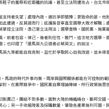
丟鞋子的羞辱和近距離的抗議，甚至立法院遭攻占，台北市
藍支持者失望；處理內政，遇抗爭即猶豫；更致命的是，他
如此遭遇，反其道而行；庇護吳音寧直至選舉大敗才解職；
蔡掌控立法院，憑己意立法用法；選舉查賄，國民黨、無黨
風，前者包容、律己，後者則任性、敢鬥。這次地方選舉，
圖；也印證了「還馬英九公道者必蔡英文」的說法。
馬英九等都能自我克制，且忙於爭取民心自我改造，並未得
同。馬政府時代外事均衡，兩岸與國際關係都能在可控制的範
掣肘。在黨際競爭中，國民黨自棄理論陣線，所行政策無思
切割異己，團結不到多數。面對大陸的機艦繞台、斷邦交國
民心；另一手收縮陸客及採購數量，肇致各產業無利可圖，