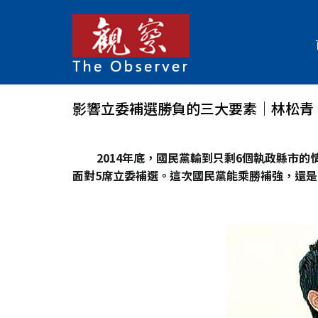
影響立委補選勝負的三大要素│林松青
2014
年底，國民黨輸到只剩6
個執政縣市的
面對5
席立委補選。這次國民黨能乘勝補強，還是