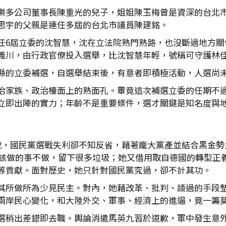
樂多公司董事長陳重光的兒子，姐姐陳玉梅曾是資深的台北
思宇的父親是連任多屆的台北市議員陳建銘。
任6屆立委的沈智慧，沈在立法院熟門熟路，也沒斷過地方關
義川，由行政官僚投入選舉，比沈智慧年輕，號稱可守護林
縣的立委補選，自選舉結束後，有意者即積極活動，人選尚
治家族、政治檯面上的熟面孔。畢竟這次補選立委的任期不
立即出陣的實力；年齡不是重要條件，選才關鍵是知名度與
說，國民黨選戰失利卻不知反省，藉著龐大黨產並結合黑金勢
民黨該做的事不做，留下很多垃圾；她又借用取自德國的轉型正
等貢獻。面對歷史，她只針對國民黨究過，卻不計其功。
其所做所為少見民主。對內，她藉改革、批判、諉過的手段
兩岸民心變化，和大陸外交、軍事、經濟上的進逼，竟一籌
選稍出差錯即去職。輿論消遣馬英九習於道歉，軍中發生意外