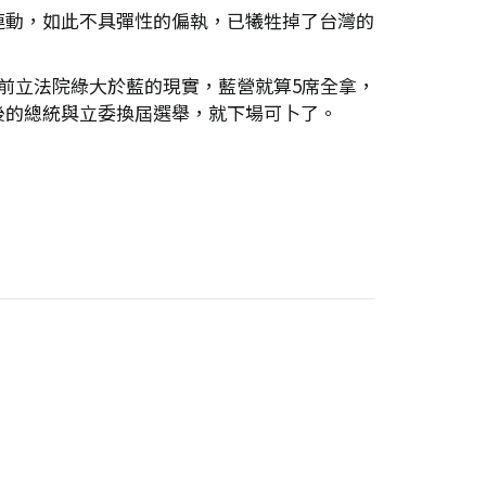
連動，如此不具彈性的偏執，已犧牲掉了台灣的
前立法院綠大於藍的現實，藍營就算5席全拿，
後的總統與立委換屆選舉，就下場可卜了。