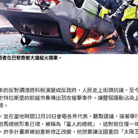
本的反對調漲燃料稅演變成反政府，人民走上街頭抗議，至今
史特拉斯堡的耶誕市集傳出恐攻槍擊事件，讓整個運動沾染
勢。
，並在當地時間12月10日會晤各界代表，聽取建議，接著舉
但馬總統形象已壞，被稱為「富人的總統」，這對就任僅一
，許多計畫將被迫重新修正改變，他想要讓法國重回「太陽王