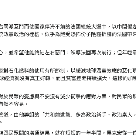
右兩派互鬥而使國家停滯不前的法國總統大選中，以中間偏
統政黨政治的桎梏，似乎為飽受恐怖份子陰霾折騰的法國帶
心，並希望他能終結左右惡鬥，領導法國再次前行；但年輕
家對石化燃料的使用有所節制，以緩減地球溫室效應的惡化
，全球經濟就沒有真正好轉，而且貧富差距持續擴大，這樣的加
對於民眾的憂慮與不安沒有減少衝擊的應對方案，對民眾的
自然不容易。
管道，由他籌組的「共和前進黨」多為政治新手、政治素人
。
視跟民眾間的溝通結果，就在短短的一年半間，馬克宏從一