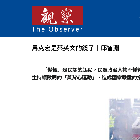
馬克宏是蔡英文的鏡子│邱智淵
「傲慢」是民怨的起點，民選政治人物不懂
生持續數周的「黃背心運動」，造成國家嚴重的