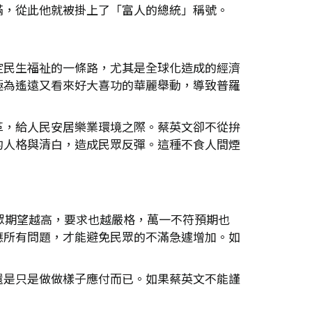
滿，從此他就被掛上了「富人的總統」稱號。
定民生福祉的一條路，尤其是全球化造成的經濟
極為遙遠又看來好大喜功的華麗舉動，導致普羅
革，給人民安居樂業環境之際。蔡英文卻不從拚
的人格與清白，造成民眾反彈。這種不食人間煙
眾期望越高，要求也越嚴格，萬一不符預期也
應所有問題，才能避免民眾的不滿急遽增加。如
還是只是做做樣子應付而已。如果蔡英文不能謹