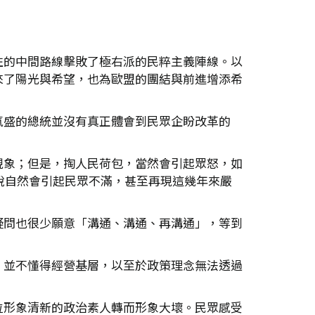
左的中間路線擊敗了極右派的民粹主義陣線。以
來了陽光與希望，也為歐盟的團結與前進增添希
氣盛的總統並沒有真正體會到民眾企盼改革的
現象；但是，掏人民荷包，當然會引起眾怒，如
稅自然會引起民眾不滿，甚至再現這幾年來嚴
疑問也很少願意「溝通、溝通、再溝通」，等到
，並不懂得經營基層，以至於政策理念無法透過
位形象清新的政治素人轉而形象大壞。民眾感受