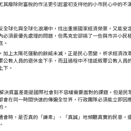
尤其廢除財富稅的作法更引起當初支持他的小市民心中的不
反全球化與全球化浪潮中，找出重振國家經濟榮景，又能安
內必須最優先處理的問題，但馬克宏卻搞了一些與市井小民
底。
，加上太陽花運動的餘威未減，正是民心思變，祈求經濟改
軍公教人員的退休金下手，而且過程中不惜詆毀軍公教人員
上下。
濟，解決貧富差距是國際社會刻不容緩需要面對的課題，但是民
都會在同一時間快速的傳遍全世界，行政團隊必須能立即因
的。
通會時，是否真的「謙卑」、「真誠」地傾聽真實的民意，
。