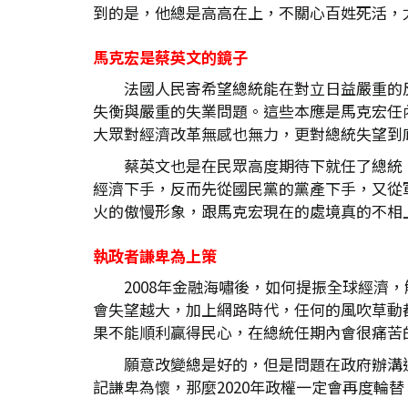
到的是，他總是高高在上，不關心百姓死活，
馬克宏是蔡英文的鏡子
法國人民寄希望總統能在對立日益嚴重的
失衡與嚴重的失業問題。這些本應是馬克宏任
大眾對經濟改革無感也無力，更對總統失望到
蔡英文也是在民眾高度期待下就任了總統
經濟下手，反而先從國民黨的黨產下手，又從
火的傲慢形象，跟馬克宏現在的處境真的不相
執政者謙卑為上策
2008年金融海嘯後，如何提振全球經
會失望越大，加上網路時代，任何的風吹草動
果不能順利贏得民心，在總統任期內會很痛苦
願意改變總是好的，但是問題在政府辦溝
記謙卑為懷，那麼2020年政權一定會再度輪替