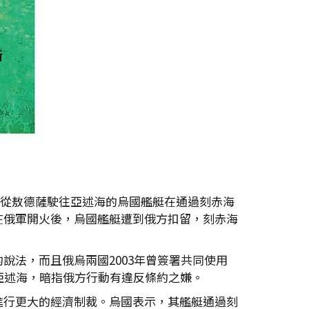
三艘從敖德薩駛往亞述海的烏國艦艇在通過刻赤海
在俄軍開火後，烏國艦艇遭到俄方扣留，刻赤海
法，而且俄烏兩國2003年曾簽署共同使用
亞述海，暗指俄方行動有違反條約之嫌。
進行更大的經濟制裁。烏國表示，其艦艇通過刻