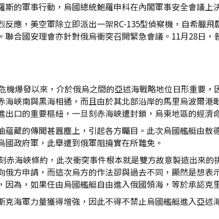
羅斯的軍事行動，烏國總統鮑羅申科在內閣軍事安全會議上決
反應，美空軍除立即派出一架RC-135型偵察機，自希臘飛
。聯合國安理會亦針對俄烏衝突召開緊急會議。11月28日，
烏東危機爆發以來，介於俄烏之間的亞述海戰略地位日形重要，
赤海峽南與黑海相通，而且由於其北部沿岸的馬里烏波爾港
進出口的重要樞紐，一旦刻赤海峽遭封鎖，烏東地區的經濟
油蘊藏的傳聞甚囂塵上，引起各方矚目。此次烏國艦艇由敖
烏國政府軍，此舉遭到俄軍阻撓實在所難免。
的刻赤海峽條約，此次衝突事件根本就是雙方故意製造出來的
向俄方申請，而這次烏方的作法卻與過去不同，顯然是想表
，因為，如果任由烏國艦艇自由進入俄國領海，等於承認克
斯克海軍力量獲得增強，因此不得不禁止烏國艦艇進入亞述