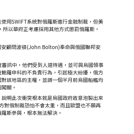
用SWIFT系統對俄羅斯進行金融制裁，但美
衝擊，所以華府正考慮採用其他方式懲罰俄羅斯，
。
顧問波頓(John Bolton)奉命與俄國聯邦安
查審訊中，他們受到人道待遇，並可與烏國領事
統鮑羅申科的不負責行為，引起極大紛擾，俄方
國對該地區的主權，並謂一個半月前烏國船艦均
圖闖關。
，說明此次衝突根本就是烏國政府故意泡製出來
以西方對俄制裁恐怕不會太重，而且歐盟也不願再
俄羅斯參與，根本無法解決。