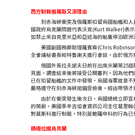
西方制裁俄羅斯又添理由
刻赤海峽衝突及俄羅斯扣留烏國船艦和人
國政府烏克蘭問題代表沃克(Kurt Walk
如禁止來自克里米亞和亞述海的船隻停泊歐洲
美國副國務卿助理羅賓森(Chris Robi
全會議秘書長帕特魯謝夫進行會談，由於俄方
俄國外長拉夫諾夫日前在出席米蘭第25
見面。調查結束後將接受公開審判，因為他們
已在扣留船艦的文件中發現，烏國海軍故意不
嚴格遵守在刻赤海峽拋錨受檢後，經由帶領才
由於在衝突發生後次日，烏國總統立即宣
的鬧劇。美國季辛吉協會資訊公司主任葛里翰(T
對莫斯科進行制裁，特別是鮑羅申科的行為已
積極拉攏烏克蘭