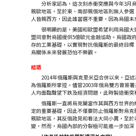
分析家認為，這次刻赤衝突應與今年3月
親歐地區，至於東、南部親俄地區則無人參選
人皆親西方，因此誰當選不重要，因為烏國未
很明顯的是，美國和歐盟希望利用烏國大
盟同意對烏國提供5億歐元金融協助。烏國政府
存的工業基礎，以實現對抗俄羅斯的最終目標
烏關係未來發展恐怕不樂觀。
結語
2014年俄羅斯與克里米亞合併以來，亞
為俄羅斯所掌控。儘管2003年俄烏雙方曾
人均面臨聲望下跌及經濟問題，此時製造衝突
俄羅斯一直將烏克蘭當作其與西方世界的
定的重要基礎，因此不僅要防止俄羅斯對烏克
親歐地區，其反俄政見和看法大同小異，至於
變，然而，烏國內部的分裂極可能進一步加深