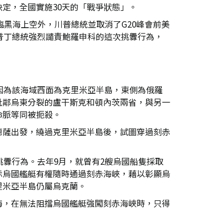
定，全國實施30天的「戰爭狀態」。
臨黑海上空外，川普總統並取消了G20峰會前美
普丁總統強烈譴責鮑羅申科的這次挑釁行為，
因為該海域西面為克里米亞半島，東側為俄羅
毗鄰烏東分裂的盧干斯克和頓內茨兩省，與另一
命脈等同被扼殺。
德薩出發，繞過克里米亞半島後，試圖穿過刻赤
挑釁行為。去年9月，就曾有2艘烏國船隻採取
示烏國艦艇有權隨時通過刻赤海峽，藉以彰顯烏
里米亞半島仍屬烏克蘭。
海，在無法阻擋烏國艦艇強闖刻赤海峽時，只得