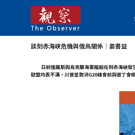
談刻赤海峽危機與俄烏關係│姜書益
日前俄羅斯與烏克蘭海軍艦艇在刻赤海峽發
歐盟均表不滿，川普並取消G20
峰會前與普丁會