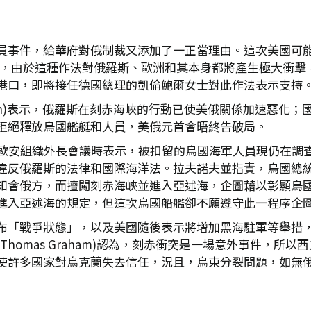
員事件，給華府對俄制裁又添加了一正當理由。這次美國可能使
er)表示，由於這種作法對俄羅斯、歐洲和其本身都將產生極大
港口，即將接任德國總理的凱倫鮑爾女士對此作法表示支持
nson)表示，俄羅斯在刻赤海峽的行動已使美俄關係加速惡化；國安
拒絕釋放烏國艦艇和人員，美俄元首會晤終告破局。
屆歐安組織外長會議時表示，被扣留的烏國海軍人員現仍在調
違反俄羅斯的法律和國際海洋法。拉夫諾夫並指責，烏國總
知會俄方，而擅闖刻赤海峽並進入亞述海，企圖藉以彰顯烏
進入亞述海的規定，但這次烏國船艦卻不願遵守此一程序企
布「戰爭狀態」，以及美國隨後表示將增加黑海駐軍等舉措
homas Graham)認為，刻赤衝突是一場意外事件，所
使許多國家對烏克蘭失去信任，況且，烏東分裂問題，如無