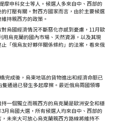
提摩申科女士等人。候選人多來自中、西部的
央的打壓有關。對西方國家而言，由於主要候選
府維持親西方的政策。
對烏國經濟情況不斷惡化亦感到憂慮，11月歐
是利用烏克蘭的國內市場、天然資源，以及其現
終止「俄烏友好夥伴關係條約」的法案，看來俄
大橋完成後，烏東地區的貨物進出和經濟命脈已
船隻通過已發生多起摩擦。最近俄烏兩國領導
維持一個獨立而親西方的烏克蘭是歐洲安全和穩
3月烏國大選，所有候選人均來自中、西部的
言，未來大可放心烏克蘭親西方路線將維持不