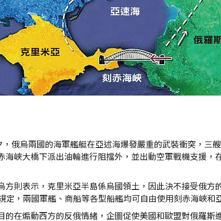
家峰會前夕，俄烏兩國的海軍艦艇在亞述海爆發嚴重的武裝衝突，
赤海峽大橋下派出油輪進行阻擋外，並出動空軍戰機支援，
烏方則表示，克里米亞半島係烏國領土，因此決不接受俄方的說
條規定，兩國軍艦、商船等各型船艦均可自由使用刻赤海峽和
目的在煽動西方的反俄情緒，企圖促使美國和歐盟對俄羅斯