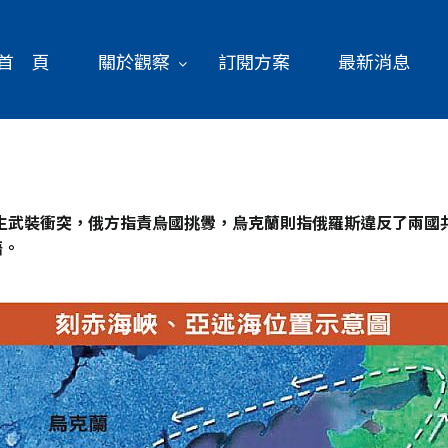
首 頁
關於觀察
訂閱方案
最新消息
生武裝衝突，俄方指責烏國挑釁，烏克蘭則指俄羅斯違反了兩國
晤。