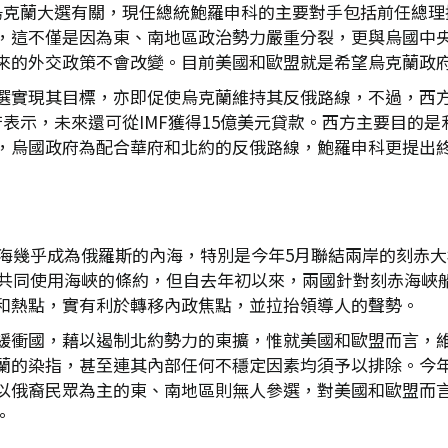
烏克蘭大選有關，現任總統鮑羅申科的主要對手包括前任總理
，這不僅是因為東、南地區政治勢力嚴重分裂，更與烏國中
來的外交政策不會改變。目前美國和歐盟就是希望烏克蘭政
選實現其目標，亦即促使烏克蘭維持其反俄路線，不過，西方
表示，未來還可從IMF獲得15億美元貸款。西方主要目的
，烏國政府為配合華府和北約的反俄路線，鮑羅申科更提出
述海幾乎成為俄羅斯的內海，特別是今年5月聯結兩岸的刻赤
簽署共同使用海峽的條約，但自去年初以來，兩國針對刻赤海峽
和熱點，實有利於轉移內政焦點，並拉抬領導人的聲勢。
緩衝國，藉以遏制北約勢力的東擴，惟就美國和歐盟而言，
蘭的染指，甚至連其內部任何不穩定因素均須予以排除。今年
以俄裔民眾為主的東、南地區則無人參選，對美國和歐盟而
。