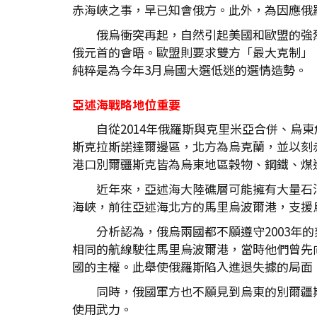
赤海峽之事，早已知會俄方。此外，為因應俄
俄烏衝突再起，自然引起美國和歐盟的強烈
俄元首的會晤。歐盟則要求雙方「最大克制」
純粹是為今年3月烏國大選低迷的選情造勢。
亞述海戰略地位重要
自從2014年俄羅斯與克里米亞合併、
斯克拉斯諾達爾邊區，北方為烏克蘭，並以刻
港口別爾疆斯克皆為烏東地區穀物、鋼鐵、煤
近年來，亞述海大陸礁層可能擁有大量石
海峽，前往亞述海北方的馬里烏波爾港，支援
分析認為，俄烏兩國都不願遵守2003年
相同的航線駛往馬里烏波爾港，當時他們曾先
國的主權。此舉使俄羅斯陷入進退失據的局面
同時，俄國軍方也不願見到烏東的別爾疆
使用武力。