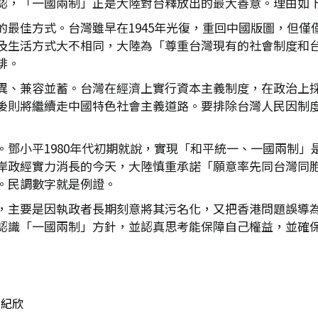
認，「一國兩制」正是大陸對台釋放出的最大善意。理由如
的最佳方式。台灣雖早在1945年光復，重回中國版圖，但僅
及生活方式大不相同，大陸為「尊重台灣現有的社會制度和
排。
異、兼容並蓄。台灣在經濟上實行資本主義制度，在政治上
後則將繼續走中國特色社會主義道路。要排除台灣人民因制
。鄧小平1980年代初期就說，實現「和平統一、一國兩制」
岸政經實力消長的今天，大陸慎重承諾「願意率先同台灣同
。民調數字就是例證。
，主要是因執政者長期刻意將其污名化，又把香港問題誤導
認識「一國兩制」方針，並認真思考能保障自己權益，並確
紀欣