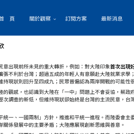
首 頁
關於觀察
訂閱方案
最新消息
欣
民意出現前所未見的重大轉折，例如：對大陸印象
首次出現
擴張不利於台灣；超過五成的年輕人有意願赴大陸就業求學
維持現狀則回升至四成九；民眾普遍認為兩岸開戰的可能性
陸的觀感，也認識到大陸在「一中」問題上不會妥協，蔡政
歷次調查的新低，但維持現狀卻始終是台灣的主流民意，台
平統一、一國兩制」方針，推進和平統一進程。而陸委會主委張
岸關係發展中的主要矛盾；大陸應展現創新思維與善意。