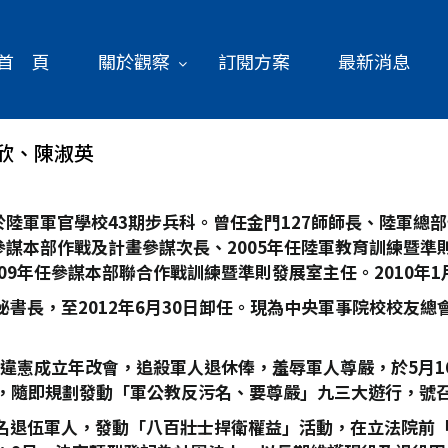
首 頁
關於觀察
訂閱方案
最新消息
欣、陳淑英
畢業於陸軍軍官學校43期步兵科。曾任金門127師師長、陸軍
部參謀本部作戰及計畫參謀次長、2005年任陸軍教育訓練暨準
09年任參謀本部聯合作戰訓練暨準則發展室主任。2010年1
會秘書長，至2012年6月30日卸任。現為中央軍事院校校友
，違憲成立年改會，追殺軍人退休俸，羞辱軍人尊嚴，於5月
，隨即規劃發動「軍公教反污名、要尊嚴」九三大遊行，號召
召千名退伍軍人，發動「八百壯士捍衛權益」活動，在立法院前