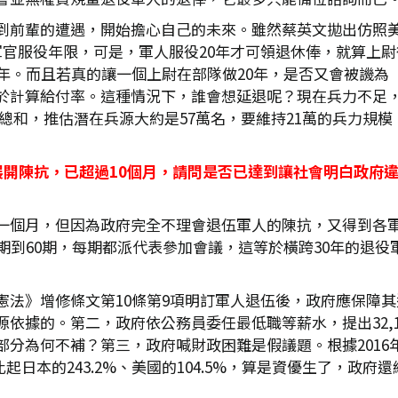
到前輩的遭遇，開始擔心自己的未來。雖然蔡英文拋出仿照美
軍官服役年限，可是，軍人服役20年才可領退休俸，就算上尉
0年。而且若真的讓一個上尉在部隊做20年，是否又會被譏為
於計算給付率。這種情況下，誰會想延退呢？現在兵力不足，
男嬰總和，推估潛在兵源大約是57萬名，要維持21萬的兵力
展開陳抗，已超過10個月，請問是否已達到讓社會明白政府
一個月，但因為政府完全不理會退伍軍人的陳抗，又得到各軍
期到60期，每期都派代表參加會議，這等於橫跨30年的退
憲法》增修條文第10條第9項明訂軍人退伍後，政府應保障
源依據的。第二，政府依公務員委任最低職等薪水，提出32,
部分為何不補？第三，政府喊財政困難是假議題。根據2016
，比起日本的243.2%、美國的104.5%，算是資優生了，政