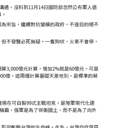
通。沒料到11月14日國防部忽然公布軍人退
事。
嚴為宗旨，繼續對抗蠻橫的政府，不達目的絕不
，但不發聲必死無疑，一隻狗吠，火車不會停，
,000億元計算，增加2%就是60億元。可是
,000億。這兩種計算基礎天差地別，是標準的蔡
陸現在可自製99式主戰坦克，是陸軍現代化建
不稱霸，強軍是為了保衛國土，而不是為了向外
，形同斬斷台灣的生命線。此外，台灣自從與巴