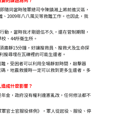
重要的課題為何？
我立即隨同當時陸軍總司令陳鎮湘上將前進災區，
難、2009年八八風災等救難工作。也因此，我
援助行動，當時我才剛退伍不久，還在管制期限，
校、44所衛生所。
須肅靜15分鐘，好讓搜救員、搜救犬及生命探
利搜尋埋在瓦礫裡的可能生還者。
遇難，受困者可以利用全場靜默時間，敲擊器
電碼，地震救援時一定可以救到更多生還者。多
人造成什麼影響？
是年金，政府沒有權利違憲亂改，任何修法都不
軍軍官士官服役條例》，軍人從起役、服役、停
。