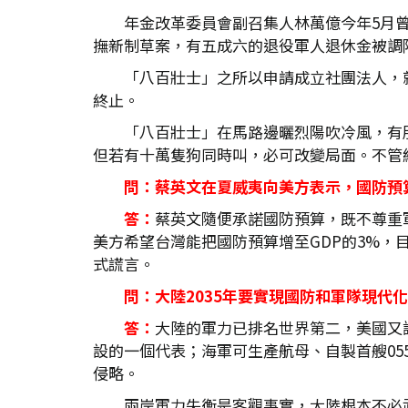
年金改革委員會副召集人林萬億今年5月曾
撫新制草案，有五成六的退役軍人退休金被調
「八百壯士」之所以申請成立社團法人，
終止。
「八百壯士」在馬路邊曬烈陽吹冷風，有
但若有十萬隻狗同時叫，必可改變局面。不管
問：蔡英文在夏威夷向美方表示，國防預
答：
蔡英文隨便承諾國防預算，既不尊重軍
美方希望台灣能把國防預算增至GDP的3%，目
式謊言。
問：大陸2035年要實現國防和軍隊現代
答：
大陸的軍力已排名世界第二，美國又評
設的一個代表；海軍可生產航母、自製首艘0
侵略。
兩岸軍力失衡是客觀事實，大陸根本不必