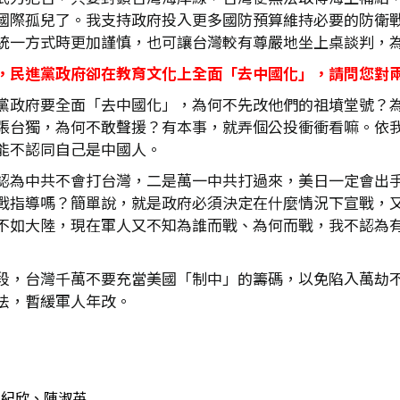
國際孤兒了。我支持政府投入更多國防預算維持必要的防衛
統一方式時更加謹慎，也可讓台灣較有尊嚴地坐上桌談判，
，民進黨政府卻在教育文化上全面「去中國化」，請問您對
黨政府要全面「去中國化」，為何不先改他們的祖墳堂號？
張台獨，為何不敢聲援？有本事，就弄個公投衝衝看嘛。依
能不認同自己是中國人。
認為中共不會打台灣，二是萬一中共打過來，美日一定會出
戰指導嗎？簡單說，就是政府必須決定在什麼情況下宣戰，
不如大陸，現在軍人又不知為誰而戰、為何而戰，我不認為
段，台灣千萬不要充當美國「制中」的籌碼，以免陷入萬劫
法，暫緩軍人年改。
紀欣、陳淑英