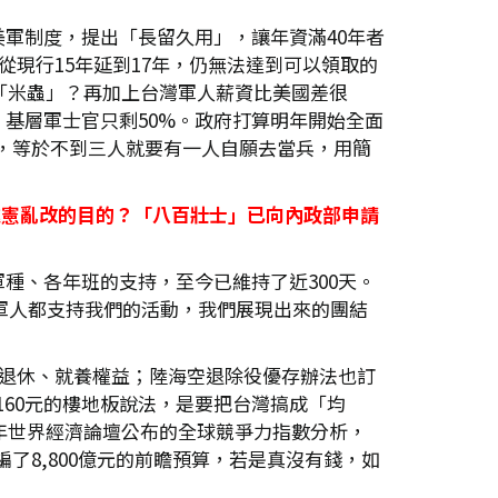
軍制度，提出「長留久用」，讓年資滿40年者
從現行15年延到17年，仍無法達到可以領取的
「米蟲」？再加上台灣軍人薪資比美國差很
基層軍士官只剩50%。政府打算明年開始全面
規模，等於不到三人就要有一人自願去當兵，用簡
違憲亂改的目的？「八百壯士」已向內政部申請
種、各年班的支持，至今已維持了近300天。
役軍人都支持我們的活動，我們展現出來的團結
其退休、就養權益；陸海空退除役優存辦法也訂
160元的樓地板說法，是要把台灣搞成「均
年世界經濟論壇公布的全球競爭力指數分析，
府還編了8,800億元的前瞻預算，若是真沒有錢，如