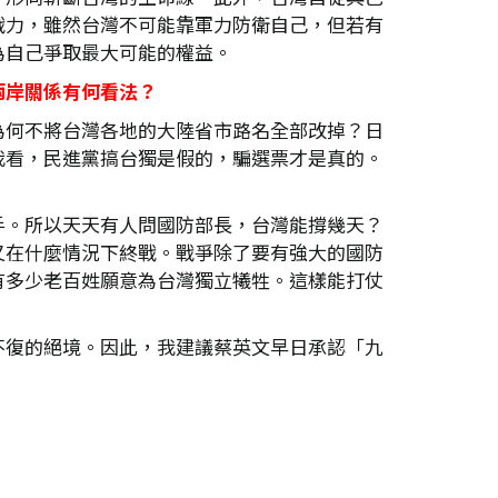
戰力，雖然台灣不可能靠軍力防衛自己，但若有
為自己爭取最大可能的權益。
兩岸關係有何看法？
為何不將台灣各地的大陸省市路名全部改掉？日
我看，民進黨搞台獨是假的，騙選票才是真的。
手。所以天天有人問國防部長，台灣能撐幾天？
又在什麼情況下終戰。戰爭除了要有強大的國防
有多少老百姓願意為台灣獨立犧牲。這樣能打仗
不復的絕境。因此，我建議蔡英文早日承認「九