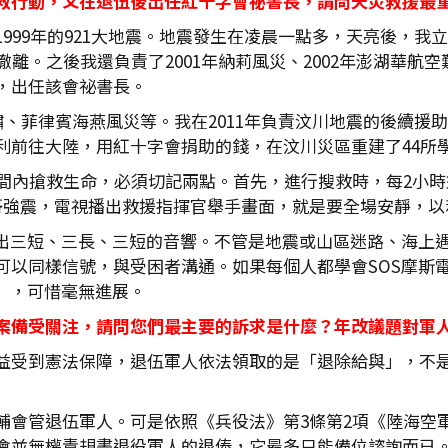
救行動，又在退伍後出任紅十字會祕書長，請問天災救援最
999年的921大地震。地震發生在凌晨一點多，天亮後，
離。之後我還負責了2001年納莉風災、2002年澎湖華航空
，出任該會祕書長。
嘯、菲律賓海燕風災等。我在2011年負責汶川地震的後續
前往大陸，用紅十字會捐助的錢，在汶川災區重建了44所學
間內搶救生命，必須切記兩點。首先，進行搜救時，每2小時
哥強震，電視播出救援指揮官舉手畫面，就是要全場安靜，以
發出三短、三長、三短的音響。不管是地震或山區迷路、海上
可以同樣信號，與受困者溝通。如果每個人都學會SOS摩斯
」，可惜毫無進展。
案備受關注，請問您們最主要的訴求是什麼？年改議題對軍
益受到憲法保障，退伍軍人依法領取的是「退除給與」，不
輔會管退伍軍人。可是依照《兵役法》第3條第2項《陸海空
會並無權責規畫退役軍人的退俸，它最多只能備位諮詢而已