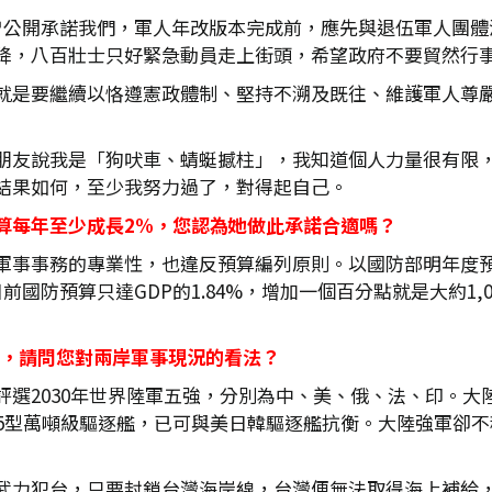
公開承諾我們，軍人年改版本完成前，應先與退伍軍人團體溝
降，八百壯士只好緊急動員走上街頭，希望政府不要貿然行
就是要繼續以恪遵憲政體制、堅持不溯及既往、維護軍人尊
朋友說我是「狗吠車、蜻蜓撼柱」，我知道個人力量很有限
結果如何，至少我努力過了，對得起自己。
算每年至少成長2%，您認為她做此承諾合適嗎？
事事務的專業性，也違反預算編列原則。以國防部明年度預算3
前國防預算只達GDP的1.84%，增加一個百分點就是大約1
化，請問您對兩岸軍事現況的看法？
選2030年世界陸軍五強，分別為中、美、俄、法、印。大
55型萬噸級驅逐艦，已可與美日韓驅逐艦抗衡。大陸強軍卻
武力犯台，只要封鎖台灣海岸線，台灣便無法取得海上補給