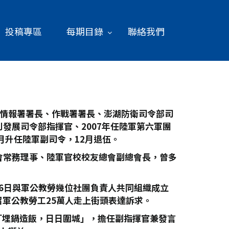
投稿專區
每期目錄
聯絡我們
總部情報署署長、作戰署署長、澎湖防衛司令部司
則發展司令部指揮官、2007年任陸軍第六軍團
月升任陸軍副司令，12月退伍。
總會常務理事、陸軍官校校友總會副總會長，曾多
16日與軍公教勞幾位社團負責人共同組織成立
軍公教勞工25萬人走上街頭表達訴求。
「埋鍋造飯，日日圍城」，擔任副指揮官兼發言