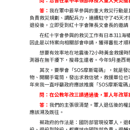
問：您曾在軍中率領部隊投入重大天災搶
答：
我在軍中最早參與的重大救災行動是1
負責救災規劃、調配兵力，連續駐守了45天才撤
退役後，立即受到紅十字會陳長文會長的邀請
在紅十字會參與的救災工作有日本311海
因此是以特案向相關部會申請，獲得審批才順利
想要有效率地在地震後72小時黃金救援時
測器在無干擾下，搜尋生還者。今年9月墨西
其次，要學會「SOS摩斯電碼」，就是
物、開關手電筒，發出求救信號，救援單位也
年來我一直呼籲政府應該推廣「SOS摩斯電碼
問：在公教年改三讀通過後，軍人年改草
答：
我們的主張很清楚。軍人退伍後的權
應該溯及既往。
蔡政府的作法是：國防部管現役軍人，退
役、退役到除役，都應該由國防部負責，退輔