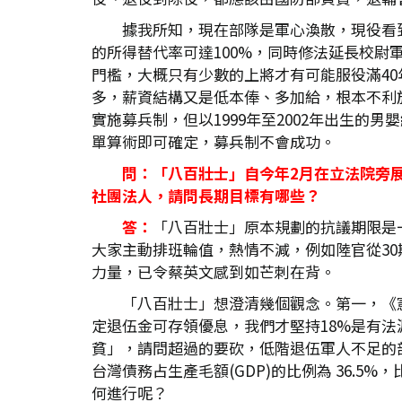
據我所知，現在部隊是軍心渙散，現役看
的所得替代率可達100%，同時修法延長校尉
門檻，大概只有少數的上將才有可能服役滿4
多，薪資結構又是低本俸、多加給，根本不利
實施募兵制，但以1999年至2002年出生的
單算術即可確定，募兵制不會成功。
問：「八百壯士」自今年2月在立法院旁
社團法人，請問長期目標有哪些？
答：
「八百壯士」原本規劃的抗議期限是
大家主動排班輪值，熱情不減，例如陸官從30
力量，已令蔡英文感到如芒刺在背。
「八百壯士」想澄清幾個觀念。第一，《
定退伍金可存領優息，我們才堅持18%是有法
貧」，請問超過的要砍，低階退伍軍人不足的
台灣債務占生產毛額(GDP)的比例為 36.5%
何進行呢？