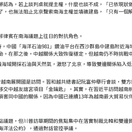
蒂認為，若上談判桌就提主權，什麼也談不成，「已依現狀
了，也無法阻止北京聲索南海主權並填礁建島，「只有一個
菲律賓在南海議題上往日的對抗角色。
當時，中國「海洋石油981」鑽油平台在西沙群島中建島附近
動。在那之後，中越關係大致恢復穩定，但越南仍不時挑戰
爭議海域開採石油與天然氣，激怒了北京，導致雙邊關係陷入
，對越南展開國是訪問。習和越共總書記阮富仲舉行會談，雙
移交中越友誼宮項目「金鑰匙」。其實，在習近平訪問越南
損害同中國的關係，因為中國已連續13年為越南最大貿易伙
點議題，但川普訪華期間的焦點集中在落實制裁北韓和雙邊
海洋法公約》，通過對話管控爭議。