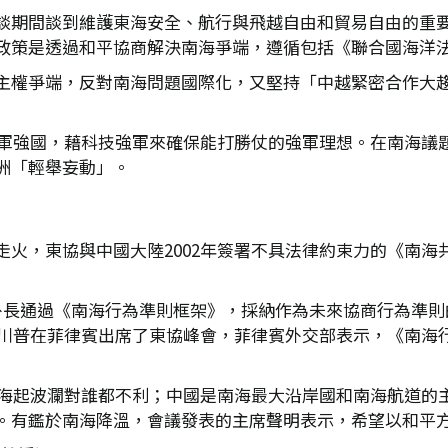
談期間談到維護東海安全、航行與飛越自由和貿易自由的重
政策是透過和平協商解決南海爭端，遵循包括《聯合國海洋
主權爭端，反對南海問題國際化，又堅持「中越緊密合作大
是強軍強國，藉科技強軍來確保能打勝仗的強軍理想。在南海議
洲「輕舉妄動」。
走火，東協與中國大陸2002年簽署不具法律約束力的《南海
外長通過《南海行為準則框架》，採納作為未來協商行為準則
及川普在菲律賓出席了東協峰會，菲律賓外交部表示，《南海行
，南海起波瀾對誰都不利；中國是南海最大沿岸國和南海航道的
。有鑑於南海降溫，會議發表的主席聲明表示，希望以和平