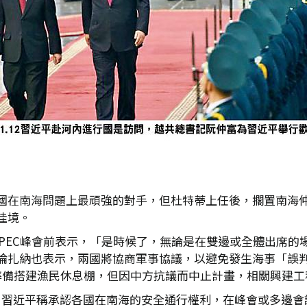
國在南海問題上最頑強的對手，但杜特蒂上任後，擱置南海
佳境。
APEC峰會前表示，「是時候了，無論是在雙邊或全體出席
倫扎納也表示，兩國將協商軍事協議，以避免發生海事「誤判
準備搭建漁民休息棚，但因中方抗議而中止計畫，相關興建工
示，習近平稱承認各國在南海的安全通行權利，在峰會或多邊