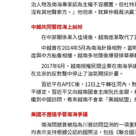
治人物及南海專家認為主權不容擱置，但杜特
沒有其他聲索方。」他坦承，就算仲裁裁決贏
中越共同管控海上糾紛
在中菲關係漸入佳境後，越南逐漸取代了
中越曾在2014年5月為南海針鋒相對。
度與中方船隻相撞。越南多地隨後爆發排華暴
2017年6月，越南授權民間企業在南海
在北京的反對聲中停止了油氣開採計畫。
習近平在APEC後，12日上午轉往河內
平穩定。習近平又向越南國會主席阮氏金銀，
繼到中國訪問，看來越南不會拿「美越結盟」
美國不應插手管南海爭議
南海問題曾被指為川普訪問亞洲的一項重
均表示支持根據公認的國際法，包括《聯合國