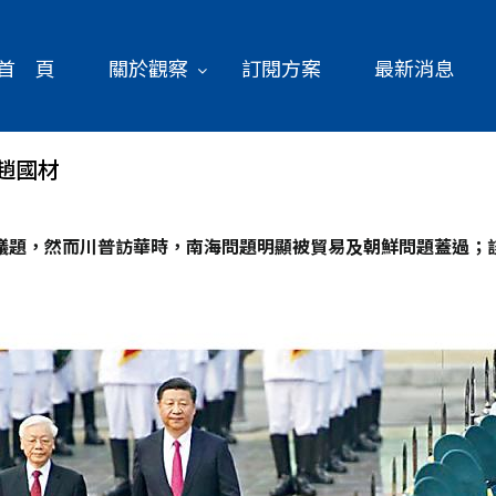
首 頁
關於觀察
訂閱方案
最新消息
趙國材
議題，然而川普訪華時，南海問題明顯被貿易及朝鮮問題蓋過；