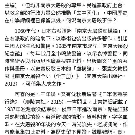
主編），但均非南京大屠殺的專集。民進黨政府上台，
以教育部的行政力量公然推動「去中國化」，中國歷史
在中學課綱裡已保留無幾，何況南京大屠殺事件？
1960年代，日本右派興起「南京大屠殺虛構論」，
在右派政府的暗助下，以學術包裝出版許多著作，引起
中國人的注意和警惕。1985年南京市成立「南京大屠殺
紀念館」，每年12月全市鳴放警笛，以示哀悼警惕，同
時學術界與出版界也廣為搜尋史料，出版圖文並重的著
作與畫冊，以史實反駁日本的「虛構論」。張憲文教授
著《南京大屠殺全史（全三册）》（南京大學出版社，
2012），可稱集大成之作。
可喜的是，三年後，又有沈秋農編著《日軍常熟暴
行錄》（廣陵書社，2015）一書問世。此書詳細記載了
1937年淞滬戰役結束後，侵華日軍進攻南京，路過江蘇
常熟時燒殺搶掠、姦淫破壞的情形，資料翔實，字字血
淚。在大屠殺80年後的今天，時光流失，老成凋謝，作
者能蒐集如此史料，為歷史留下見證，誠屬難能可貴，