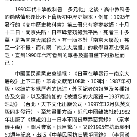
1990年代中學教科書「多元化」之後，高中教科書
的簡略情形還比不上舊版初中歷史課本，例如：1995年
發行的《高中歷史教科書》第三冊只有寥寥數語：十月
十二日，南京失陷，日軍肆意殘殺我平民，死者三十多
萬，是為南京大屠殺案。有一版本對「南京大屠殺」甚
至一字不提。而有關「南京大屠殺」的教學資源也很貧
乏，直到1990年代可看到的專書及畫冊僅下列數種而
已：
中國國民黨黨史會編輯：《日軍在華暴行—南京大
屠殺》上下二冊，革命文獻第108輯、109輯，1987年初
版，收錄許多親歷者的憶述，外國記者的報導及各種報
告及文書，以及張純如的《被遺忘的大屠殺－1937南京
浩劫》（台北，天下文化出版公司，1997年12月與英文
版同步發行）。至於畫冊方面，近代中國雜誌社於1982
年出版了《鐵證如山—日本軍閥侵華罪惡實錄》（秦孝
儀主編），圖片豐富，怵目驚心，又於1995年抗戰勝利
50週年紀念，出版《中華民國抗日戰爭圖錄》（李雲漢