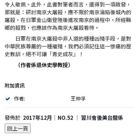
令人敬佩。此外，此書對筆者而言，還得到一項啟發，
那就是：研討南京大屠殺，應不限於南京淪陷後城內的
屠殺，在日軍金山衛登陸後進攻南京的過程中，所經縣
鄉的殺戮，也應該作為南京大屠殺看待。
日軍在南京大屠殺中非人道的種種凶殘手段，是對
中華民族尊嚴的一種摧殘，我們必須記住這一慘痛的歷
史教訓，絕不可讓「青史成灰」！
（作者係退休史學教授）
附加資訊
作者:
王仲孚
發佈於
2017年12月｜NO.52 │ 習川會後美台關係