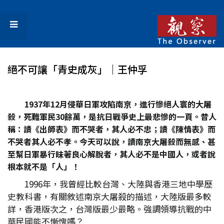
絕不可讓「青史成灰」｜王仲孚
1937年12月侵華日軍攻陷南京，進行慘絕人寰的大屠
殺，死難軍民30餘萬，是抗日戰爭史上最悲慘的一頁。昔人
稱：讀《出師表》而不哭者，其人必不忠；讀《陳情表》而
不哭者其人必不孝。今天可以說，讀南京大屠殺而無感、甚
至幫日軍暴行昧著良心解脫者，其人必不是中國人，或者說
根本就不是「人」！
1996年，我曾經比較台灣、大陸與香港三地中學歷
史教科書，有關敘述南京大屠殺的描述，大陸版最多較
詳，香港版次之，台灣版最少最略。強調領導抗戰的中
華民國能不慚愧嗎？