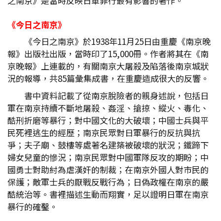
之南京》是當時反映日軍罪行最有影響的著作。
《今日之南京》
《今日之南京》於1938年11月25日由重慶《南京晚
報》出版社出版，當時印了15,000冊。作者將其在《南
京晚報》上連載的，有關南京大屠殺及陷落後南京城狀
況的報導，共85篇彙集成書，在重慶造成很大的反響。
書中資料記載了從南京脫險者的親身述說，包括日
軍在南京持續不斷地屠殺、姦淫、搶掠、縱火、毒化、
酷刑折磨等暴行；對中國文化的大破壞；中國士兵與平
民死裡逃生的經歷；南京民眾對日軍暴行的反抗與抗
爭；夫子廟、鼓樓等處著名建築被破壞的狀況；鐵蹄下
婦女兒童的慘況；南京民眾對中國軍隊反攻的期盼；中
國勇士對助紂為虐漢奸的制裁；在南京外國人對市民的
保護；敵軍士兵的厭戰反戰行為；日偽政權在南京的嚴
酷統治等。書裡描述生動而翔實，足以證明日軍在南京
暴行的確鑿。