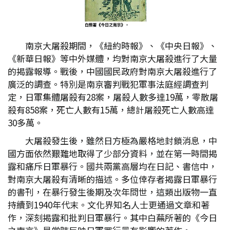
南京大屠殺期間，《紐約時報》、《中央日報》、
《新華日報》等中外媒體，均對南京大屠殺進行了大量
的揭露報導。戰後，中國國民政府對南京大屠殺進行了
廣泛的調查。特別是南京審判戰犯軍事法庭經調查判
定，日軍集體屠殺有28案，屠殺人數多達19萬，零散屠
殺有858案，死亡人數有15萬，總計屠殺死亡人數高達
30多萬。
大屠殺發生後，雖然日方極為嚴格地封鎖消息，中
國方面依然艱難地取得了少部分資料，並在第一時間揭
露和痛斥日軍暴行。國共兩黨高層均在日記、書信中，
對南京大屠殺有清晰的描述。多位倖存者揭露日軍暴行
的書刊，在暴行發生後期及次年問世，這類出版物一直
持續到1940年代末。文化界知名人士更通過文章和著
作，深刻揭露和批判日軍暴行。其中白蕪所著的《今日