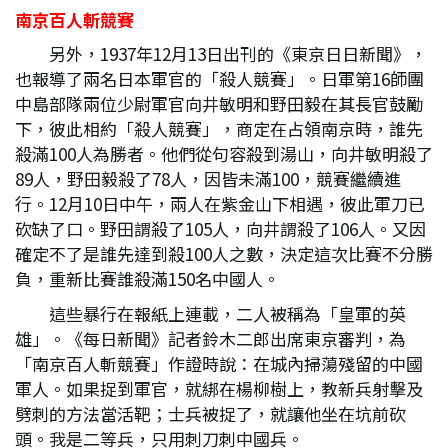
南京百人斬競賽
另外，1937年12月13日出刊的《東京日日新聞》，
也報導了兩名日本軍官的「殺人競賽」。日軍第16師團
中島部隊兩位少尉軍官向井敏明和野田毅在其長官鼓勵
下，彼此相約「殺人競賽」，商定在占領南京時，誰先
殺滿100人為勝者。他們從句容殺到湯山，向井敏明殺了
89人，野田毅殺了78人，因皆未滿100，競賽繼續進
行。12月10日中午，兩人在紫金山下相遇，彼此軍刀已
砍缺了口。野田謂殺了105人，向井謂殺了106人。又因
確定不了是誰先達到殺100人之數，決定這次比賽不分勝
負，重新比賽誰殺滿150名中國人。
這些暴行在報紙上連載，二人被稱為「皇軍的英
雄」。《每日新聞》記者鈴木二郎出席東京審判，為
「南京百人斬競賽」作證時說：在城內掃蕩殘留的中國
軍人。如果捉到軍官，就綁在楊柳樹上，教新兵射擊及
劈刺的方法當活靶；士兵被捉了，就讓他坐在坑前砍
頭。我是二等兵，只用刺刀刺中國兵。