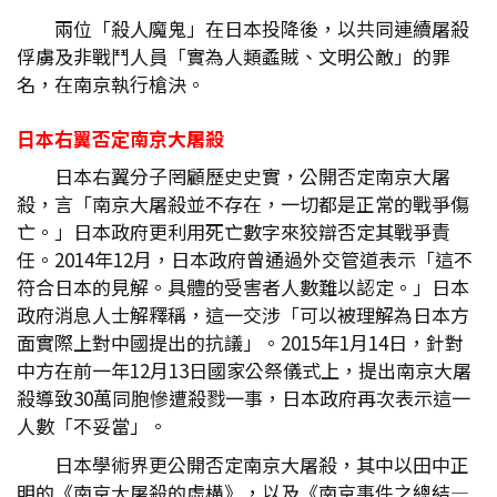
兩位「殺人魔鬼」在日本投降後，以共同連續屠殺
俘虜及非戰鬥人員「實為人類蟊賊、文明公敵」的罪
名，在南京執行槍決。
日本右翼否定南京大屠殺
日本右翼分子罔顧歷史史實，公開否定南京大屠
殺，言「南京大屠殺並不存在，一切都是正常的戰爭傷
亡。」日本政府更利用死亡數字來狡辯否定其戰爭責
任。2014年12月，日本政府曾通過外交管道表示「這不
符合日本的見解。具體的受害者人數難以認定。」日本
政府消息人士解釋稱，這一交涉「可以被理解為日本方
面實際上對中國提出的抗議」。2015年1月14日，針對
中方在前一年12月13日國家公祭儀式上，提出南京大屠
殺導致30萬同胞慘遭殺戮一事，日本政府再次表示這一
人數「不妥當」。
日本學術界更公開否定南京大屠殺，其中以田中正
明的《南京大屠殺的虛構》，以及《南京事件之總結—