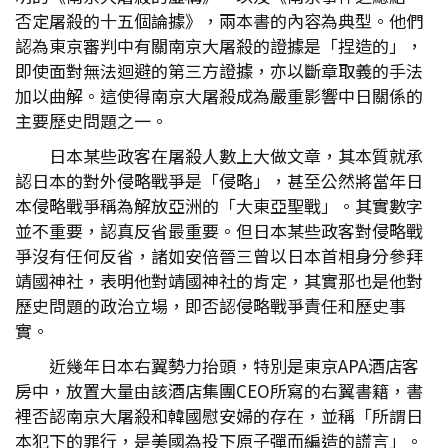
否定屠殺的十五個論據》，兩本書的內容為典型。他們
認為東京審判中有關南京大屠殺的證據是「捏造的」，
即使面對無法迴避的第三方證據，亦以斷章取義的手法
加以曲解。這使得南京大屠殺成為嚴重影響中日關係的
主要歷史問題之一。
日本某些政客在屠殺人數上大做文章，其本質就承
認日本的對外侵略戰爭是「侵略」，甚至公然將當年日
本侵略戰爭稱為解放亞洲的「大東亞聖戰」。其實數字
並不重要，認真反省最重要。但日本某些政客對侵略戰
爭沒有任何反省，諸如安倍晉三曾以日本首相身分參拜
靖國神社，表明他對靖國神社的肯定，其實那也是他對
歷史問題的政治立場，即否認侵略戰爭責任和歷史事
實。
近幾年日本右翼勢力抬頭，特別是東京APA酒店客
房中，放置大量由該酒店集團CEO所寫的右翼書籍，書
裡否認南京大屠殺和韓國慰安婦的存在，並稱「所謂日
本犯下的罪行，是美國為投下原子彈而編造的謊言」。