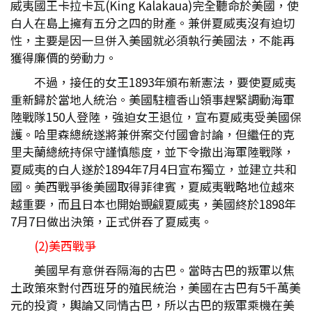
威夷國王卡拉卡瓦(King Kalakaua)完全聽命於美國，使
白人在島上擁有五分之四的財產。兼併夏威夷沒有迫切
性，主要是因一旦併入美國就必須執行美國法，不能再
獲得廉價的勞動力。
不過，接任的女王1893年頒布新憲法，要使夏威夷
重新歸於當地人統治。美國駐檀香山領事趕緊調動海軍
陸戰隊150人登陸，強迫女王退位，宣布夏威夷受美國保
護。哈里森總統遂將兼併案交付國會討論，但繼任的克
里夫蘭總統持保守謹慎態度，並下令撤出海軍陸戰隊，
夏威夷的白人遂於1894年7月4日宣布獨立，並建立共和
國。美西戰爭後美國取得菲律賓，夏威夷戰略地位越來
越重要，而且日本也開始覬覦夏威夷，美國終於1898年
7月7日做出決策，正式併吞了夏威夷。
(2)美西戰爭
美國早有意併吞隔海的古巴。當時古巴的叛軍以焦
土政策來對付西班牙的殖民統治，美國在古巴有5千萬美
元的投資，輿論又同情古巴，所以古巴的叛軍乘機在美