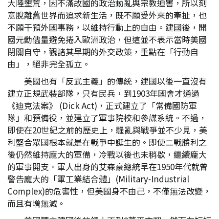
大陸墾荒，因不滿故國的政治動亂與宗教迫害，所以刻
意脫離舊世界而追求新生活，既不願受外來的牽扯，也
不願干預外國事務，以維持行動上的自由。建國後，開
國元勳儘量避免捲入歐洲政治，但這並不表示當時美國
閉關自守，觀諸其早期的外交政策，重點在「行動自
由」，絕非完全孤立。
美國也有「反武主義」的傳統，建國以後一直沒有
建立正規武裝部隊，只有民兵，到1903年國會才通過
《迪克法案》 (Dick Act)，正式建立了「常備國防軍
隊」和預備役，並建立了軍事院校和參謀系統。不過，
即使在20世紀之前的歷史上，騷亂與戰爭並不少見，美
利堅合眾國根本就是在戰爭中誕生的。即使二戰勝利之
後仍然維持龐大的軍備，冷戰以後也未稍歇，繼續龐大
的軍事開支。軍人出身的艾森豪總統早在1950年代就曾
警告龐大的「軍工業結合體」(Military-Industrial
Complex)的危害性，但美國身不由己，不僅無法改變，
而且有增無減。