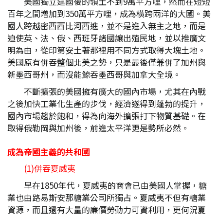
美國獨立建國後的領土不到9萬平方哩，然而在短短
百年之間增加到350萬平方哩，成為橫跨兩洋的大國。美
國人跨越密西西比河西進，並不是進入無主之地，而是
迫使英、法、俄、西班牙諸國讓出殖民地，並以推廣文
明為由，從印第安土著那裡用不同方式取得大塊土地。
美國原有併吞整個北美之勢，只是最後僅兼併了加州與
新墨西哥州，而沒能鯨吞墨西哥與加拿大全境。
不斷擴張的美國擁有廣大的國內市場，尤其在內戰
之後加快工業化生產的步伐，經濟遂得到蓬勃的提升，
國內市場趨於飽和，得為向海外擴張打下物質基礎。在
取得俄勒岡與加州後，前進太平洋更是勢所必然。
成為帝國主義的共和國
(1)併吞夏威夷
早在1850年代，夏威夷的商會已由美國人掌握，糖
業也由路易斯安那糖業公司所獨占。夏威夷不但有糖業
資源，而且還有大量的廉價勞動力可資利用，更何況夏