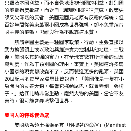
只顧及本國利益，而不自覺地漠視他國的利益，對別國
的威脅過度敏感，而對自己威嚇別國往往無感，政策失
誤又欠深切的反省。美國建國元老原有反霸的傳統；但
百餘年間從美東蕞爾小國成為世界強權，卻不免重蹈帝
國主義的覆轍，思維與行為不脫霸道本質。
所謂帝國主義是一種國家政策、行動，主張直接以
武力擴張領土或以政治與經濟實力控制其他地區。二戰
後，美國以其超強的實力，在全球貫徹其所信奉的理念
與制度，作為干預別國的理由。事實上，美國連許多弱
小國家的現實都改變不了，反而製造更多的亂源。英國
20世紀著名史學家湯恩比曾說過：「美國像是一隻在小
房間內的友善大狗，每當它搖動尾巴，就會弄倒一張椅
子。」這個比喻非常生動，龐然大物的美國，當它不友
善時，很可能會弄垮整個世界。
美國人的特殊使命感
美國認為領土擴張是其「明擺著的命運」(Manifest