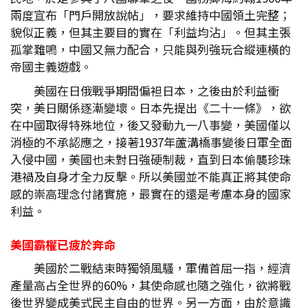
兩度宣布「門戶開放說帖」，要求維持中國領土完整；
貌似正義，但其主要目的實在「利益均沾」。但其主張
孤掌難鳴，中國又無力配合，只能與列強玩合縱連橫的
帝國主義遊戲。
美國在日俄戰爭期間偏袒日本，之後由於利益衝
突，美日關係逐漸變壞。日本先提出《二十一條》，欲
在中國取得特殊地位，後又發動九一八事變，美國僅以
消極的不承認應之，接著1937年蘆溝橋事變後日軍全面
入侵中國，美國也未對日強硬制裁，直到日本偷襲珍珠
港禍及自身才全力反擊。所以美國並不能真正將其使命
感的崇高理念付諸實施，最實在的還是考慮本身的國家
利益。
美國霸權已疲於奔命
美國於二戰結束時獨領風騷，軍備首屈一指，經濟
產量高占全世界的60%，其使命感也隨之強化，欲將戰
後世界變成美式民主自由的世界。另一方面，由於意識