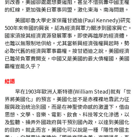
到改善，美國卻處處想要遏阻，甚至不惜挑釁中國主權
的紅線，更加強美日軍事同盟，激化東海、南海問題。
美國耶魯大學史家保羅甘迺迪(Paul Kennedy)研究
500年來帝國的興衰，認為經濟與軍力關涉到國家興亡。
國家須按其經濟資源發展軍事，即使再雄厚的經濟體，
也難以無限制地供給。尤其當新興經濟強權興起時，勢
必取代舊的經濟與軍事霸權。按甘迺迪之說，美國經濟
已難荷負軍費開支，中國又是美國的最大債權國，美國
霸權豈能久乎？
結語
早在1903年歐洲人斯特德(William Stead)就有「世
界將美國化」的預言。美國化並不是赤裸裸地靠武力征
服與政治統治別國，而是在神聖使命感的激盪下，借由
思想、文學、音樂、電影、飲食、科技等文化滲透，以
及監聽、操弄外國政府與干預別國內政，以達到美國化
的目的。就此而言，美國化可以說是一種「隱性帝國主