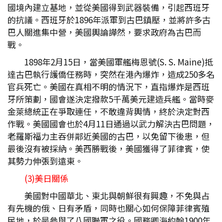
國境內建立基地，並從美國得到武器裝備，引起西班牙
的抗議。西班牙於1896年派軍到古巴鎮壓，並將許多古
巴人關進集中營，美國輿論譁然，要求政府為古巴而
戰。
1898年2月15日，當美國軍艦梅恩號(S. S. Maine)抵
達古巴執行護僑任務時，突然在港內爆炸，造成250多名
官兵死亡。美國在真相不明的情況下，直指爆炸是西班
牙所策劃，國會遂決定撥款5千萬美元建造兵艦。當時麥
金萊總統正在爭取連任，不敢違背輿情，終於決定對西
作戰。美國國會也於4月11日通過以武力解決古巴問題，
老羅斯福力主吞併鄰近美國的古巴，以免留下後患，但
最後沒有被採納。美西勝戰後，美國獲得了菲律賓，使
其勢力伸張到遠東。
(3)美日關係
美國對中國華北、東北與朝鮮很有興趣，不免與占
有先機的俄、日有矛盾，同時也關心如何保障菲律賓殖
民地，於是參與了八國聯軍之役。國務卿海約翰1900年