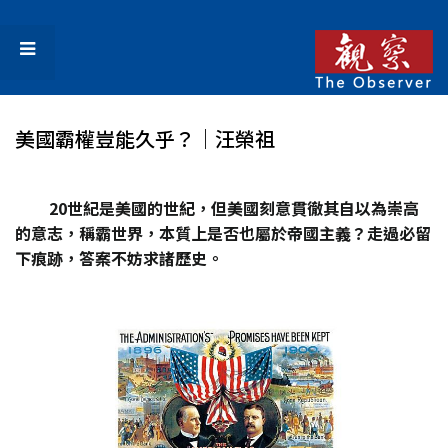
美國霸權豈能久乎？｜汪榮祖
20世紀是美國的世紀，但美國刻意貫徹其自以為崇高
的意志，稱霸世界，本質上是否也屬於帝國主義？走過必留
下痕跡，答案不妨求諸歷史。