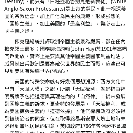
Destiny)，而只有「白種盎格魯撒克遜新教徒」(White
Anglo-Saxon Protestants)是上帝的選民。此一根深蒂
固的宗教信念，加上自信為民主的典範，形成強烈的
「國族主義」，加上美國的「最高利益」，勢必走上帝
國主義之途。
傑克遜總統批評歐洲帝國主義最為嚴厲，卻在任內
擴充領土最多；國務卿海約翰(John Hay)於1901年高唱
門戶開放，實際上是要與其他帝國主義國家利益均沾；
威爾遜出兵歐洲是要為確保世界的民主而戰，這些已可
見到美國有領導世界的野心。
美國的特殊使命感有好幾個思想淵源：西方文化中
早有「天賦人權」之說，所謂「天賦權利」就是指由神
明所賦予包括道德與真理在內的「自然律」，後來發展
到國族主義的訴求，更奇特的發展是，「天賦權利」成
為美國擴張主義的「道德依據」。他們標榜政府必須得
到被統治者的同意，但在取得路易斯安那大塊土地時未
必得到當地居民的同意。美國政府1786年曾保證不會取