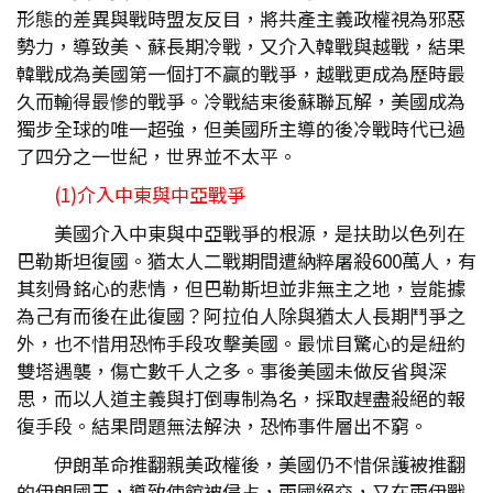
形態的差異與戰時盟友反目，將共產主義政權視為邪惡
勢力，導致美、蘇長期冷戰，又介入韓戰與越戰，結果
韓戰成為美國第一個打不贏的戰爭，越戰更成為歷時最
久而輸得最慘的戰爭。冷戰結束後蘇聯瓦解，美國成為
獨步全球的唯一超強，但美國所主導的後冷戰時代已過
了四分之一世紀，世界並不太平。
(1)介入中東與中亞戰爭
美國介入中東與中亞戰爭的根源，是扶助以色列在
巴勒斯坦復國。猶太人二戰期間遭納粹屠殺600萬人，有
其刻骨銘心的悲情，但巴勒斯坦並非無主之地，豈能據
為己有而後在此復國？阿拉伯人除與猶太人長期鬥爭之
外，也不惜用恐怖手段攻擊美國。最怵目驚心的是紐約
雙塔遇襲，傷亡數千人之多。事後美國未做反省與深
思，而以人道主義與打倒專制為名，採取趕盡殺絕的報
復手段。結果問題無法解決，恐怖事件層出不窮。
伊朗革命推翻親美政權後，美國仍不惜保護被推翻
的伊朗國王，導致使館被侵占，兩國絕交，又在兩伊戰