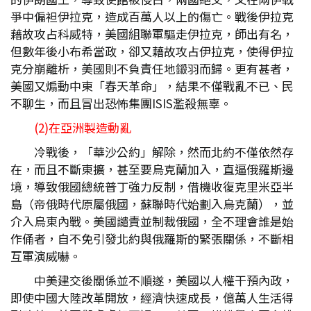
爭中偏袒伊拉克，造成百萬人以上的傷亡。戰後伊拉克
藉故攻占科威特，美國組聯軍驅走伊拉克，師出有名，
但數年後小布希當政，卻又藉故攻占伊拉克，使得伊拉
克分崩離析，美國則不負責任地鎩羽而歸。更有甚者，
美國又煽動中東「春天革命」，結果不僅戰亂不已、民
不聊生，而且冒出恐怖集團ISIS濫殺無辜。
(2)在亞洲製造動亂
冷戰後，「華沙公約」解除，然而北約不僅依然存
在，而且不斷東擴，甚至要烏克蘭加入，直逼俄羅斯邊
境，導致俄國總統普丁強力反制，借機收復克里米亞半
島（帝俄時代原屬俄國，蘇聯時代始劃入烏克蘭），並
介入烏東內戰。美國譴責並制裁俄國，全不理會誰是始
作俑者，自不免引發北約與俄羅斯的緊張關係，不斷相
互軍演威嚇。
中美建交後關係並不順遂，美國以人權干預內政，
即使中國大陸改革開放，經濟快速成長，億萬人生活得