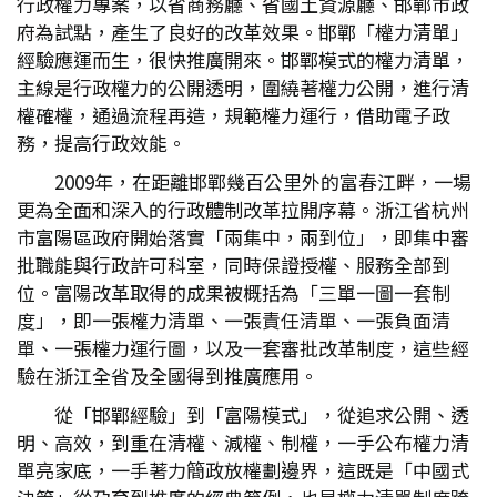
行政權力專案，以省商務廳、省國土資源廳、邯鄲市政
府為試點，產生了良好的改革效果。邯鄲「權力清單」
經驗應運而生，很快推廣開來。邯鄲模式的權力清單，
主線是行政權力的公開透明，圍繞著權力公開，進行清
權確權，通過流程再造，規範權力運行，借助電子政
務，提高行政效能。
2009年，在距離邯鄲幾百公里外的富春江畔，一場
更為全面和深入的行政體制改革拉開序幕。浙江省杭州
市富陽區政府開始落實「兩集中，兩到位」，即集中審
批職能與行政許可科室，同時保證授權、服務全部到
位。富陽改革取得的成果被概括為「三單一圖一套制
度」，即一張權力清單、一張責任清單、一張負面清
單、一張權力運行圖，以及一套審批改革制度，這些經
驗在浙江全省及全國得到推廣應用。
從「邯鄲經驗」到「富陽模式」，從追求公開、透
明、高效，到重在清權、減權、制權，一手公布權力清
單亮家底，一手著力簡政放權劃邊界，這既是「中國式