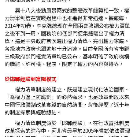
與十八大後勁風暴雨式的整體改革態勢相一致，權
力清單制度在實踐過程中也推進得非常迅速。據報導，
2014年初春，李克強總理在全國兩會強調公布權力清單
之後不到一周，國務院60個部門便集體曬出了權力清
單。這是中央政府首次曬出權力清單、亮出權力家底。
各級地方政府也跟進地十分迅速。目前全國所有省市縣
三級政府部門權責清單均已公布，基本明確了政府機構
的職能、許可權、程序，限定了權力的內容與邊界。
從邯鄲經驗到富陽模式
權力清單制度的建立，既是建立現代化法治國家、
「為權力塗上防腐劑」的必然需求，也是改革開放以來
中國行政體制改革實踐的自然結晶，背後經歷了近十年
的制度探索與經驗總結。
權力清單制度源於「邯鄲經驗」。在行政審批制度
改革探索的進程中，河北省最早於2005年嘗試依法清理