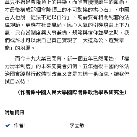
章只不過是穹隆頂上的拱梁，而唯有慢慢誕生的風尚，
才最後構成那個穹隆頂上的不可動搖的拱心石」，中國
古人也說「徒法不足以自行」，既需要有相關配套的法
律規範，更應在社會風尚、民心人氣的引導培育上下力
氣。只有當制度與人事兼備、規範與信仰並舉之時，我
們或許才可以說自己真正實現了「大道為公、選賢舉
能」的夙願。
而今十九大業已閉幕，新一個五年已然開始。「權
力清單制度」的未來究竟會如何，五年過後中國的依法
治國實踐與行政體制改革又會是怎樣一番面貌，讓我們
拭目以待！
（作者係中國人民大學國際關係政治學系研究生）
附加資訊
作者:
李立敏