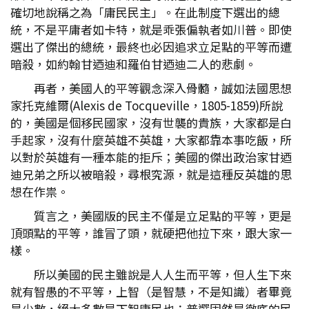
確切地說稱之為「庸民民主」。在此制度下選出的總
統，不是平庸者如卡特，就是乖張偏執者如川普。即使
選出了傑出的總統，最終也必因追求立足點的平等而遭
暗殺，如約翰甘迺迪和羅伯甘迺迪二人的悲劇。
再者，美國人的平等觀念深入骨髓，誠如法國思想
家托克維爾(Alexis de Tocqueville，1805-1859)所說
的，美國是個移民國家，沒有世襲的貴族，大家都是白
手起家，沒有什麼英雄不英雄，大家都靠本事吃飯，所
以對於英雄有一種本能的拒斥；美國的傑出政治家甘迺
迪兄弟之所以被暗殺，尋根究源，就是這種反英雄的思
想在作祟。
質言之，美國版的民主不僅是立足點的平等，更是
頂頭點的平等，誰冒了頭，就硬把他拉下來，跟大家一
樣。
所以美國的民主雖說是人人生而平等，但人生下來
就有智愚的不平等，上智（是智慧，不是知識）者畢竟
是少數，絕大多數是下智庸民也；普選固然是徹底的民