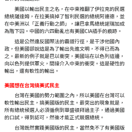
美國以輸出民主之名，在中東推翻了伊拉克的民選
總統薩達姆，在拉美搞掉了智利民選的總統阿連德，並
在中美洲以「正義行動之師」，讓巴拿馬總統諾瑞加成
為階下囚。中國的六四動亂也有美國CIA插手的痕跡。
這是公然違反國際法的霸道行徑，是干涉他國內
政，但美國卻說這是為了輸出先進文明，不得已而為
之。最新的例子就是巴以衝突，美國站在以色列這邊，
向以色列提供軍火，間接介入中東的衝突。這是硬性的
輸出，還有軟性的輸出。
美國想在台灣搞美式民主
台灣在美國的勢力範圍之內，所以美國在台灣可以
軟性輸出民主，搞美國版的民主。最突出的現象就是，
所有總統候選人必須循例到華盛頓拜過主子，通過美國
的口試，得到認可，然後才能正式競選總統。
台灣既然實踐美國版的民主，當然免不了有美國版