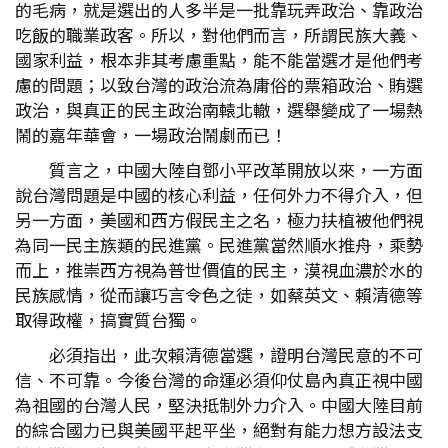
的毛病，就是選出的人多半是一批靠玩弄政治、靠政治
吃飯的職業政客。所以，對他們而言，所謂民族大義、
國家利益，根本非其考慮重點，能不能當選才是他們考
慮的問題；以致台灣的政治流為庸俗的票箱政治、賄選
政治，與真正的民主政治南轅北轍，選舉變成了一場熱
鬧的嘉年華會，一場政治鬧劇而已！
質言之，中國大陸自鄧小平改革開放以來，一方面
說台灣問題是中國的核心利益，任何外力不得介入，但
另一方面，美國和西方假民主之名，極力扶植被他們視
為同一民主族類的民進黨。民進黨當然順水推舟，乘勢
而上，推崇西方視為普世價值的民主，漠視血濃於水的
民族感情，從而讓巧言令色之徒，如蔡英文、賴清德等
取得政權，搞實質台獨。
必須指出，此次賴清德當選，證明台灣民意的不可
信、不可靠。今後台灣的命運必須仰仗島內真正視中國
為祖國的台灣人民，堅決抵制外力介入。中國大陸目前
的綜合國力已與美國平起平坐，絕對有能力想方設法支