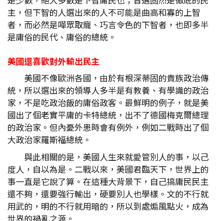
主，但下智的人選出來的人不可能是曲高和寡的上智
者，而必然是嘩眾取寵、巧言令色的下智者，也即多半
是庸俗的民代、庸俗的總統。
美國還喜歡對外輸出民主
美國不像歐洲各國，由於有根深蒂固的貴族政治傳
統，所以選出來的領導人多半是有教養、有學識的政治
家，不是吃政治飯的庸俗政客。最鮮明的例子，就是美
國出了個老實平庸的卡特總統，出不了德國梅克爾總理
的政治家。但內憂外患時會有例外，例如二戰時出了個
大政治家羅斯福總統。
與此相關的是，美國人生來就愛管別人的事，以己
度人，自以為是。二戰以來，美國君臨天下，世界上的
事一直是它說了算。在這種大背景下，自己搞庸民民主
還不夠，還要強行輸出，硬要別人也學樣。文的不行就
用武的，明的不行就用暗的，所以到處煽風點火，成為
世界的禍亂之源。