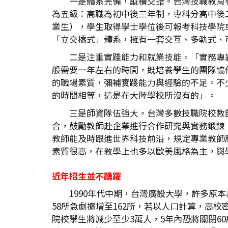
一是體系完備，縱橫交錯。台灣技職教育
為五級：高職為初中後三年制，專科分高中後
業生），學生取得學士學位後可報考科技學院
「立交橋式」體系，擁有一套交互、多軌式、
二是注重實踐能力和就業技能。「實務專
般需要一年左右的時間，既培養學生的團隊協
的職場素質，彌補實踐能力與經驗的不足。不
的時間相等，這是在大陸學校所沒有的」。
三是師資隊伍強大。台灣多數技職院校教
合，鼓勵教師赴企業進行合作研究與實務鍛鍊
教師能及時跟進世界科技前沿，規定專業教師
素質很高，在教學上也多以歐美風格為主，與
近年招生並不踴躍
1990年代中期，台灣廣設大學，許多
58所急劇擴增至162所，若以人口計算，高
院校學生將減少至少3萬人，5年內恐將關閉60