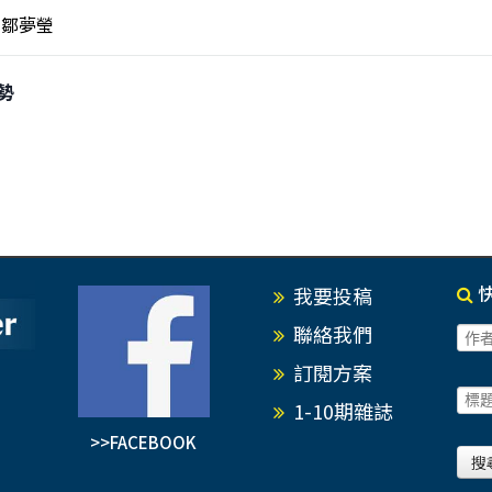
鄒夢瑩
形勢
我要投稿
聯絡我們
訂閱方案
1-10期雜誌
>>FACEBOOK