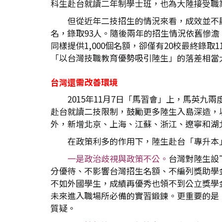
科生赴台就讀二年制學士班，也為大陸接受職
但從近年二技招生的情況來看，成效並不顯著
名，錄取93人。隨後兩年的招生情況依舊慘澹。2
同樣提供1,000個名額，卻僅有20校最終錄取
「以台灣技職教育優勢吸引陸生」的落差相當
台灣還需改善環境
2015年11月7日「馬習會」上，馬英
赴台就讀二技限制，鼓勵更多陸生入島深造，
外，新增北京、上海、江蘇、浙江、遼寧和湖北6
在政策利多的作用下，陸生赴台「專升本
一是政治歧視與政策不公。
台灣對陸生設
分優待、不影響台灣招生名額、不編列獎助學
不如外國學生，成績再優秀也領不到公立獎學
未來進入職場所必備的實習鍛鍊。更重要的是
質疑。