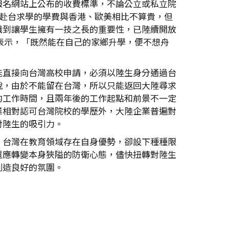
報名網站上公布的收費標準，不論公立或私立院
元。赴台求學的學費與香港、歐美相比不算貴，但
識到讓學生擁有一技之長的重要性，已陸續開放
生表示，「既然能在自己的家鄉升學，便不想舟
能直接向台灣高校申請，必須以陸生身分通過台
說，由於不能留在台灣，所以只能返回大陸尋求
的工作時間，且兩年後的工作起點和前景不一定
業相對認可台灣院校的學歷外，大陸企業普遍對
對陸生的吸引力。
。台灣在教育領域存在自身優勢，卻設下種種限
還應轉變本身狹隘的防衛心態，儘快扭轉對陸生
創造良好的氛圍。