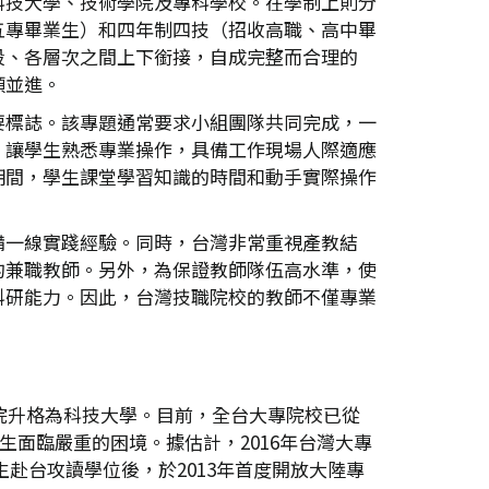
科技大學、技術學院及專科學校。在學制上則分
五專畢業生）和四年制四技（招收高職、高中畢
段、各層次之間上下銜接，自成完整而合理的
頭並進。
要標誌。該專題通常要求小組團隊共同完成，一
，讓學生熟悉專業操作，具備工作現場人際適應
期間，學生課堂學習知識的時間和動手實際操作
備一線實踐經驗。同時，台灣非常重視產教結
的兼職教師。另外，為保證教師隊伍高水準，使
科研能力。因此，台灣技職院校的教師不僅專業
院升格為科技大學。目前，全台大專院校已從
生面臨嚴重的困境。據估計，2016年台灣大專
生赴台攻讀學位後，於2013年首度開放大陸專