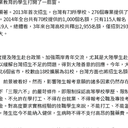
業教育的學生打開了一扇窗。
。2013年首次招生，台灣有73所學校、276個專業提供了
014年全台共有70校提供的1,000個名額，只有115人報名
119人。總體看，3年來台灣高校共釋出2,955名額，僅招到
大。
九兩度提及陸生赴台政策、加強兩岸青年交流，尤其是大陸學
以緩解台灣招生不足的問題，得到大陸善意的回應。今年，
個省市，校數由18校擴展為81校，台灣方面也將招生名額由1,
」前景被看好。然而，影響陸生報考意願的諸多因素仍然存
下「三限六不」的嚴苛條件，即限制採認高等學校學歷、限
金、不允許在學打工、不得在台就業、不得報考公職及專技
金。對高度要求實務經驗的技職學生來說，不能打工、不能
，陸生迄今不能納入健保，生病時不得不支付高昂的醫藥費