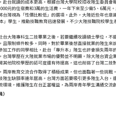
，赴台就讀的成本更高。根據台灣大學院校招收陸生委員會
,000元的住宿費和3萬的生活費，一年下來至少需5、6萬
將台灣視為「性價比較低」的選項。此外，大陸近些年也意
專升本」學生，推動技職教育迅速發展。不少大陸技職院校學
赴台大陸專科生二技畢業之後，若要繼續攻讀碩士學位，不
，且限制條件較多。同時，對於畢業後想直接就業的陸生來
參加工作的同學相比，赴台「專升本」陸生也許會損失兩年
，台灣學歷在大陸就業市場的優勢並不明顯。除大陸台資企
灣其他院校學歷的認可度還有待提高，這也削弱了台灣二技
，兩岸教育交流合作取得了積極成果，但也面臨著一些挑戰
技陸生缺額率連年居高。台灣方面若要吸引更多陸生入台，
流環境，維護陸生在台正當權益，為兩岸青年學生溝通交流
員）