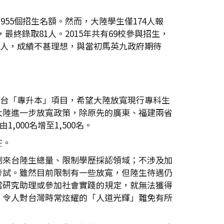
955個招生名額。然而，大陸學生僅174人報
，最終錄取81人。2015年共有69校參與招生，
293人，成績不甚理想，與當初馬英九政府期待
生赴台「專升本」項目，希望大陸放寬現行專科生
大陸進一步放寬政策，除原先的廣東、福建兩省
000名增至1,500名。
在。
制來台陸生總量、限制學歷採認領域；不涉及加
考試。雖然目前限制有一些放寬，但陸生待遇仍
當研究助理或參加社會實踐的規定，就無法獲得
，令人對台灣時常炫耀的「人道光輝」難免有所