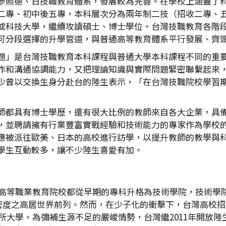
參照德、日技職教育體系，發展較為完善。在學校上涵蓋了
二專、初中後五專，本科層次分為兩年制二技（招收二專、
或科技大學，繼續攻讀碩士、博士學位。台灣技職教育各階
可分段選擇的升學管道，與普通高等教育體系平行發展、齊
題」是台灣技職教育本科課程與普通大學本科課程不同的重
作和溝通協調能力，又把理論知識與實際問題緊密聯繫起來
少曾以交換生身分赴台的陸生表示，「在台灣技職院校學習
師都具有博士學歷，還有很大比例的教師來自各大企業，具
，並聘請擁有行業豐富實戰經驗和技術能力的專家作為學校
應被派往歐美、日本的高校進行訪學，以提升教師的教學與
學生互動較多，讓不少陸生喜愛有加。
原本高等職業教育院校都從早期的專科升格為技術學院，技術學
校密度之高居世界前列。然而，在少子化的衝擊下，台灣高校招
所大學。為彌補生源不足的嚴峻情勢，台灣繼2011年開放陸