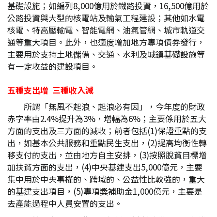
基礎設施；如編列8,000億用於鐵路投資，16,500億用於
公路投資與大型的核電站及輸氣工程建設；其他如水電
核電、特高壓輸電、智能電網、油氣管網、城市軌道交
通等重大項目。此外，也適度增加地方專項債券發行，
主要用於支持土地儲備、交通、水利及城鎮基礎設施等
有一定收益的建設項目。
五種支出增 三種收入減
所謂「無風不起浪、起浪必有因」，今年度的財政
赤字率由2.4%提升為3%，增幅為6%；主要係用於五大
方面的支出及三方面的減收；前者包括(1)保證重點的支
出，如基本公共服務和重點民生支出，(2)提高均衡性轉
移支付的支出，並由地方自主安排，(3)按照脫貧目標增
加扶貧方面的支出，(4)中央基建支出5,000億元，主要
集中用於中央事權的、跨域的、公益性比較強的，重大
的基建支出項目，(5)專項獎補助金1,000億元，主要是
去產能過程中人員安置的支出。