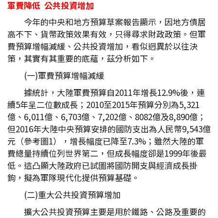
軍費降低 公共投資增加
今年的中央和地方預算草案報告顯示，因地方債居
高不下、貨幣政策效果有效，只得尋求財政政策。但軍
費預算增幅減緩、公共投資增加，看似迥異於以往決
策，其實有其重要的底蘊，茲分析如下。
(一)軍費預算增幅減緩
據統計，大陸軍費預算自2011年增長12.9%後，連
續5年呈二位數成長；2010至2015年預算分別為5,321
億、6,011億、6,703億、7,202億、8082億及8,890億；
但2016年大陸中央預算安排的國防支出為人民幣9,543億
元（參考圖1），增長幅度已降至7.3%；雖然大陸的軍
費總量持續位列世界第二，但成長幅度卻是1999年後最
低。這凸顯大陸政府已試圖將國防開支與經濟成長掛
鉤，擬為軍隊現代化提供預算基礎。
(二)重大公共投資預算增加
擴大公共投資預算主要是用於鐵路、公路及重要的