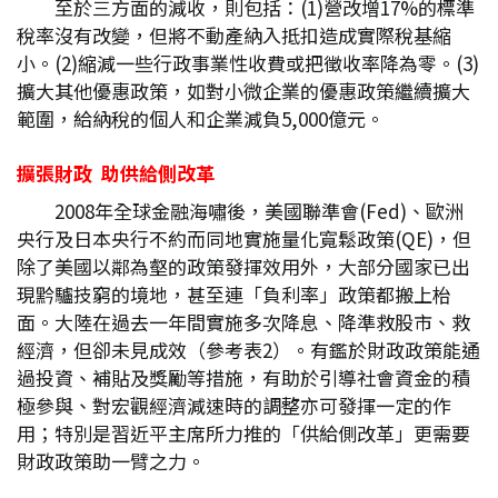
至於三方面的減收，則包括：(1)營改增17%的標準
稅率沒有改變，但將不動產納入抵扣造成實際稅基縮
小。(2)縮減一些行政事業性收費或把徵收率降為零。(3)
擴大其他優惠政策，如對小微企業的優惠政策繼續擴大
範圍，給納稅的個人和企業減負5,000億元。
擴張財政
助供給側改革
2008年全球金融海嘯後，美國聯準會(Fed)、歐洲
央行及日本央行不約而同地實施量化寬鬆政策(QE)，但
除了美國以鄰為壑的政策發揮效用外，大部分國家已出
現黔驢技窮的境地，甚至連「負利率」政策都搬上枱
面。大陸在過去一年間實施多次降息、降準救股市、救
經濟，但卻未見成效（參考表2）。有鑑於財政政策能通
過投資、補貼及獎勵等措施，有助於引導社會資金的積
極參與、對宏觀經濟減速時的調整亦可發揮一定的作
用；特別是習近平主席所力推的「供給側改革」更需要
財政政策助一臂之力。