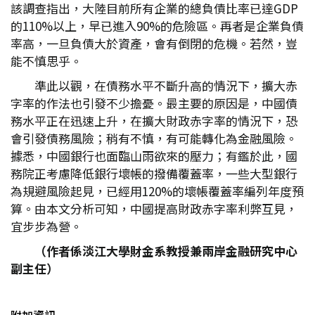
該調查指出，大陸目前所有企業的總負債比率已達GDP
的110%以上，早已進入90%的危險區。再者是企業負債
率高，一旦負債大於資產，會有倒閉的危機。若然，豈
能不慎思乎。
準此以觀，在債務水平不斷升高的情況下，擴大赤
字率的作法也引發不少擔憂。最主要的原因是，中國債
務水平正在迅速上升，在擴大財政赤字率的情況下，恐
會引發債務風險；稍有不慎，有可能轉化為金融風險。
據悉，中國銀行也面臨山雨欲來的壓力；有鑑於此，國
務院正考慮降低銀行壞帳的撥備覆蓋率，一些大型銀行
為規避風險起見，已經用120%的壞帳覆蓋率編列年度預
算。由本文分析可知，中國提高財政赤字率利弊互見，
宜步步為營。
（作者係淡江大學財金系教授兼兩岸金融研究中心
副主任）