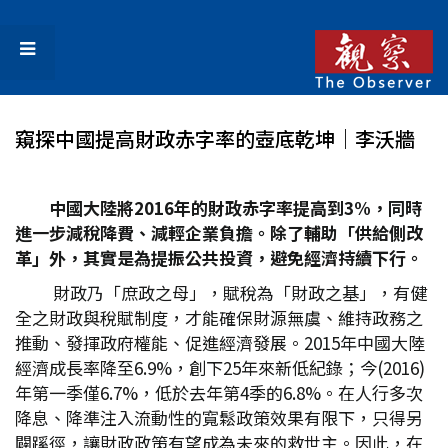
窺探中國提高財政赤字率的壺底乾坤｜李沃牆
中國大陸將2016年的財政赤字率提高到3%，同時
進一步減稅降費、減輕企業負擔。除了輔助「供給側改
革」外，其實是為提振公共投資，避免經濟持續下行。
財政乃「庶政之母」，賦稅為「財政之基」，有健
全之財政與稅賦制度，才能確保財源無虞、維持政務之
推動、發揮政府權能、促進經濟發展。2015年中國大陸
經濟成長率降至6.9%，創下25年來新低紀錄；今(2016)
年第一季僅6.7%，低於去年第4季的6.8%。在人行多次
降息、降準注入流動性的寬鬆政策效果有限下，只得另
闢蹊徑，讓財政政策有望成為未來的救世主。因此，在