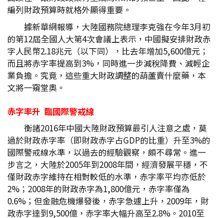
編列財政預算時就格外顯得重要。
據新華網報導，大陸國務院總理李克強在今年3月初
的第12屆全國人大第4次會議上表示，中國擬安排財政赤
字人民幣2.18兆元（以下同），比去年增加5,600億元；
而且將赤字率提高到3%，同時進一步減稅降費、減輕企
業負擔。究竟，這些重大財政調整的葫蘆賣什麼藥，本
文將一窺堂奧。
赤字率升
臨國際警戒線
衡諸2016年中國大陸財政預算最引人注意之處，莫
過於財政赤字率（即財政赤字占GDP的比重）升至3%的
國際警戒線水準，以過去的經驗觀察，頗不尋常。進一
步言之，大陸於2005年到2008年間，經濟發展平穩，不
僅財政赤字維持在相對較低的水準，赤字率平均亦低於
2%；2008年的財政赤字為1,800億元，赤字率僅為
0.6%；但金融危機爆發後，赤字急遽上升，2009年，財
政赤字達到9,500億，赤字率大幅升高至2.8%。2010至