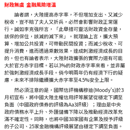
財政無虞
金融風險增溫
論者謂，大陸提高赤字率，不但增加支出、又減少
稅收，豈不賠了夫人又折兵，必然會影響財政正常運
行。誠如李克強所言，「此舉措可靈活財政資金存量，
該保的保住，該減的減下來」。就理論上言，擴大預
算、增加公共投資，可帶動民間投資；而減少稅收、可
提升消費，進而透過乘數效果，達成刺激經濟成長的目
的。但也有論者表示，大陸財政擴張的實際力道有可能
大於官方赤字目標。若以3%的財政赤字率來看，並非屬
於強刺激經濟成長手段。倘今明兩年仍有經濟下行的疑
慮，未來不排除繼續擴大赤字率至4.5%安全上限。
然必須注意的是，國際信評機構穆迪(Moody's)於3
月初宣布，將中國大陸主權信用評等展望從穩定下調至
負面（中國政府債券的評級為Aa3評級）；理由是中央
政府債務水平上升、外匯儲備下降以及推動經濟改革充
滿不確定性。同時，也將中國38家國有企業及授予評級
的子公司、25家金融機構評級展望由穩定下調至負面。