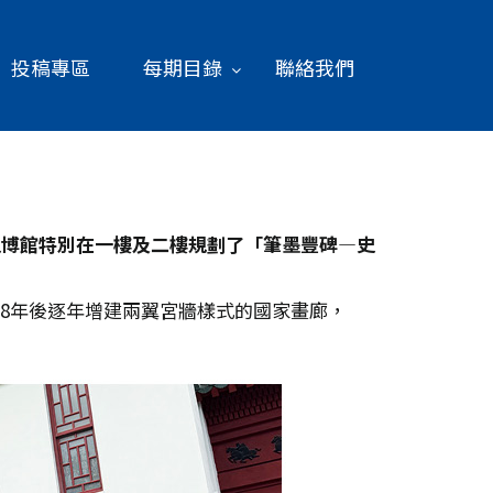
投稿專區
每期目錄
聯絡我們
史博館特別在一樓及二樓規劃了「筆墨豐碑—史
58年後逐年增建兩翼宮牆樣式的國家畫廊，