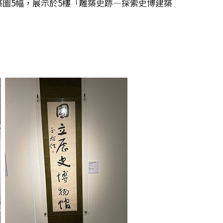
圖5幅，展示於5樓「雕築史跡—探索史博建築