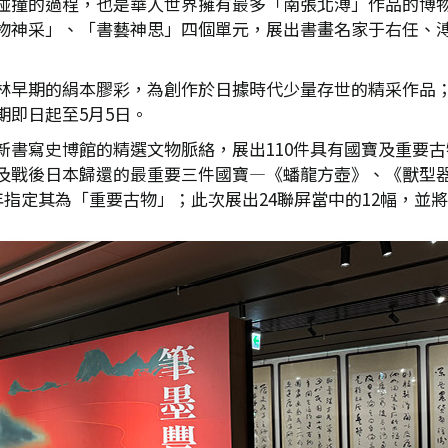
碰撞的過程，也是華人世界擁有最多「南張北溥」作品的博物
物神采」、「書藝神思」四個單元，展出書畫名家于右任、
林早期的絹本膠彩，為創作於日據時代少量存世的精采作品
即日起至5月5日。
新書寫史博館的精選文物脈絡，展出110件具有國寶及重要
及戰後日本歸還的最重要三件國寶—《蟠龍方壺》、《獸型
05年指定其為「重要古物」；此次展出24聯屏當中的12幅，