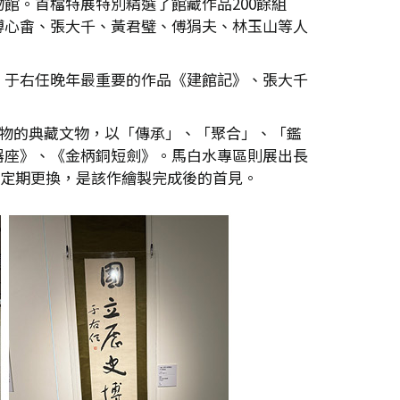
館。首檔特展特別精選了館藏作品200餘組
溥心畬、張大千、黃君璧、傅狷夫、林玉山等人
；于右任晚年最重要的作品《建館記》、張大千
古物的典藏文物，以「傳承」、「聚合」、「鑑
器座》、《金柄銅短劍》。馬白水專區則展出長
並將定期更換，是該作繪製完成後的首見。