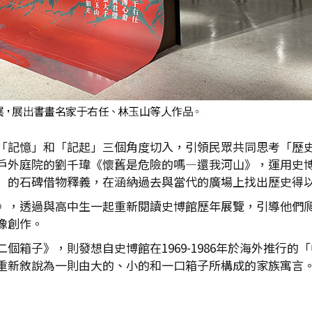
「記憶」和「記起」三個角度切入，引領民眾共同思考「歷
戶外庭院的劉千瑋《懷舊是危險的嗎—還我河山》，運用史
」的石碑借物釋義，在涵納過去與當代的廣場上找出歷史得
》，透過與高中生一起重新閱讀史博館歷年展覽，引導他們
像創作。
個箱子》，則發想自史博館在1969-1986年於海外推行
重新敘說為一則由大的、小的和一口箱子所構成的家族寓言