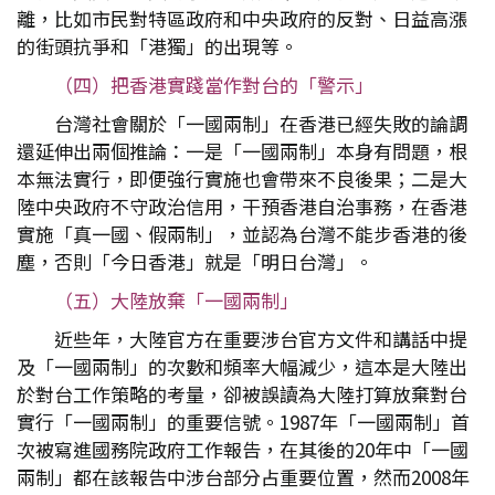
離，比如市民對特區政府和中央政府的反對、日益高漲
的街頭抗爭和「港獨」的出現等。
（四）把香港實踐當作對台的「警示」
台灣社會關於「一國兩制」在香港已經失敗的論調
還延伸出兩個推論：一是「一國兩制」本身有問題，根
本無法實行，即便強行實施也會帶來不良後果；二是大
陸中央政府不守政治信用，干預香港自治事務，在香港
實施「真一國、假兩制」，並認為台灣不能步香港的後
塵，否則「今日香港」就是「明日台灣」。
（五）大陸放棄「一國兩制」
近些年，大陸官方在重要涉台官方文件和講話中提
及「一國兩制」的次數和頻率大幅減少，這本是大陸出
於對台工作策略的考量，卻被誤讀為大陸打算放棄對台
實行「一國兩制」的重要信號。1987年「一國兩制」首
次被寫進國務院政府工作報告，在其後的20年中「一國
兩制」都在該報告中涉台部分占重要位置，然而2008年