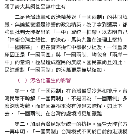
滿了誇大其詞甚至無中生有。
二是台灣政黨和政治精英對「一國兩制」的共同詆
毀。無論藍營還是綠營的政治精英，為了拿到選票，都
強烈批判大陸提出的「一中」或統一框架，以表明自己
「捍衛台灣主體性」的決心。馬英九雖在法理上堅持
「一國兩區」，但在實際操作中卻很少提及，一個重要
原因正是「一國兩區」與「一國兩制」均包含「兩岸一
中」的意涵，極易造成選民的反感。國民黨尚且如此，
民進黨對「一國兩制」的污蔑更是無以復加。
（二）污名化產生的影響
第一，使「一國兩制」在台灣備受冷落和排斥。台
灣民眾不瞭解「一國兩制」，不是因為「一國兩制」多
麼深奧複雜，而是因為根本沒有興趣去瞭解。如此下
去，「一國兩制」在台灣的處境將更加艱難。
第二，加劇台灣民眾對統一的抗拒。儘管大陸官方
一再申明，「一國兩制」台灣模式不同於目前的港澳模