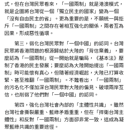
式，但在台灣民眾看來，「一國兩制」就是港澳模式，
就是企圖將台灣從一個「獨立民主的國家」變為一個
「沒有自由民主的省」。更為重要的是，不願統一與拒
斥「一國兩制」之間存在著相互強化的關係，兩者互為
因果，形成惡性循環。
第三，弱化台灣民眾對「一個中國」的認同。台灣
民眾將香港問題的根源歸結於大陸的「背信棄義」，要
麼認為「一國兩制」從一開始就是騙局，《基本法》壓
制了香港的民主發展；要麼認為大陸開始提出「一國兩
制」時可能懷有真心，但隨著經濟崛起，大陸已打算收
緊、甚至推翻「一國兩制」。不難看出，「一國兩制」
的污名化不僅加深台灣民眾對大陸的偏見、破壞兩岸互
信，也削弱了他們對「一個中國」的認同。
第四，強化台灣社會內部的「主體性共識」。雖然
台灣社會撕裂嚴重、藍綠矛盾重重，但在「捍衛台灣主
體性」和反對「一國兩制」方面卻非常一致，這成為凝
聚藍綠共識的重要途徑。