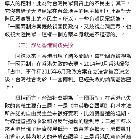
導人的權利，此為對台灣民眾實質上的不民主；其三，
它沒有給予大陸民眾在台灣地區的民主權利，此為對大
陸民眾實質上的不民主。所以，一些台灣民眾認為，
「一國兩制方案既歧視國民政府，又歧視台灣民眾，也
歧視大陸民眾，這樣一個方案本身就是不道德的」。
（三）誤認香港實踐失敗
回歸以來，香港出現了諸多問題，這些問題被視為
「一國兩制」在香港失敗的表現。2014年9月香港爆發
「占中」事件和2015年6月政改方案在立法會被否決之
後，台灣社會關於「一國兩制」已經失敗的論調甚囂塵
上。
概括而言，台灣社會認為「一國兩制」在香港已失
敗的含義主要有三層：一是《中英聯合聲明》和基本法
所許諾的自由民主並未很好實現，比如雙普選的延期、
對媒體管控的收緊和對反對運動的壓制等；二是回歸以
來香港出現了經濟發展低迷、貧富差距擴大、房價飆升
和香港人與內地人的矛盾凸顯等；三是香港民意逐漸疏