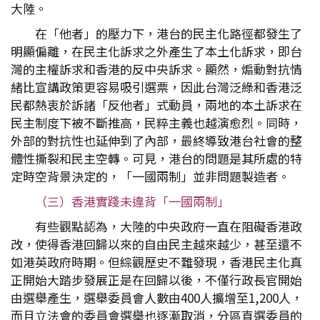
大陸。
在「他者」的壓力下，港台的民主化路徑都發生了
明顯偏離，在民主化訴求之外產生了本土化訴求，即台
灣的主權訴求和香港的反中央訴求。顯然，煽動對抗情
緒比宣講政策更容易吸引選票，因此台灣泛綠和香港泛
民都熱衷於訴諸「反他者」式動員，兩地的本土訴求在
民主制度下被不斷推高，民粹主義也越演愈烈。同時，
外部的對抗性也延伸到了內部，最終導致港台社會的整
體性撕裂和民主空轉。可見，港台的問題是其所處的特
定時空背景決定的，「一國兩制」並非問題製造者。
（三）香港實踐未違背「一國兩制」
有些觀點認為，大陸的中央政府一直在阻礙香港政
改，使得香港回歸以來的自由民主越來越少，甚至還不
如港英政府時期。但綜觀歷史不難發現，香港民主化真
正開始大踏步發展正是在回歸以後，不僅行政長官開始
由選舉產生，選舉委員會人數由400人擴增至1,200人，
而且立法會的委員會選舉也逐漸取消，分區直選委員的