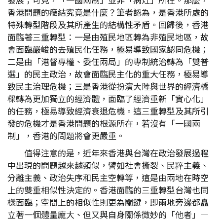
香港問題的癥結究竟是什麼？筆者認為，是香港所處的
特殊轉型階段及其所產生的結構性矛盾。回歸後，香港
面臨著三重轉型：一是由殖民地區轉為非殖民地區，故
會面臨嚴峻的去殖民化任務，極易導致國家認同危機；
二是由「港督專權、委任兩局」的專制統治轉為「雙普
選」的民主政治，故會面臨民主化的重大任務，極易導
致民主治理危機；三是香港從扮演大陸與世界的經濟橋
樑轉為更加獨立的經濟體，面臨了經濟重新「實心化」
的任務，極易導致經濟衰退危機。這三重轉型及其所引
發的危機才是香港問題的根源所在，若沒有「一國兩
制」，香港的問題將會更嚴重。
值得注意的是，近年來香港與台灣在政治發展過程
中出現的問題越來越類似，譬如社會撕裂、民粹主義、
分離主義、政治失序和民主空轉等，這是由兩地在時空
上的雙重相似性決定的。香港面臨的三重轉型台灣也同
樣面臨；空間上的相似性則更為關鍵，即兩地旁邊都矗
立著一個體量龐大、但又與自身關係微妙的「他者」—