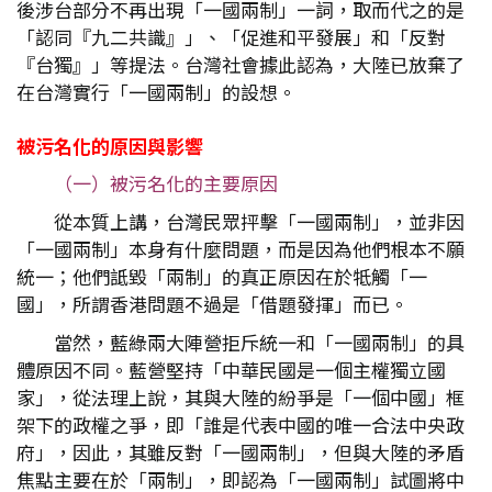
後涉台部分不再出現「一國兩制」一詞，取而代之的是
「認同『九二共識』」、「促進和平發展」和「反對
『台獨』」等提法。台灣社會據此認為，大陸已放棄了
在台灣實行「一國兩制」的設想。
被污名化的原因與影響
（一）被污名化的主要原因
從本質上講，台灣民眾抨擊「一國兩制」，並非因
「一國兩制」本身有什麼問題，而是因為他們根本不願
統一；他們詆毀「兩制」的真正原因在於牴觸「一
國」，所謂香港問題不過是「借題發揮」而已。
當然，藍綠兩大陣營拒斥統一和「一國兩制」的具
體原因不同。藍營堅持「中華民國是一個主權獨立國
家」，從法理上說，其與大陸的紛爭是「一個中國」框
架下的政權之爭，即「誰是代表中國的唯一合法中央政
府」，因此，其雖反對「一國兩制」，但與大陸的矛盾
焦點主要在於「兩制」，即認為「一國兩制」試圖將中