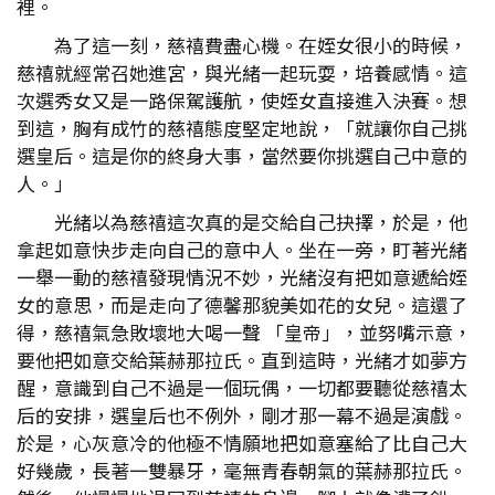
裡。
為了這一刻，慈禧費盡心機。在姪女很小的時候，
慈禧就經常召她進宮，與光緒一起玩耍，培養感情。這
次選秀女又是一路保駕護航，使姪女直接進入決賽。想
到這，胸有成竹的慈禧態度堅定地說，「就讓你自己挑
選皇后。這是你的終身大事，當然要你挑選自己中意的
人。」
光緒以為慈禧這次真的是交給自己抉擇，於是，他
拿起如意快步走向自己的意中人。坐在一旁，盯著光緒
一舉一動的慈禧發現情況不妙，光緒沒有把如意遞給姪
女的意思，而是走向了德馨那貌美如花的女兒。這還了
得，慈禧氣急敗壞地大喝一聲 「皇帝」，並努嘴示意，
要他把如意交給葉赫那拉氏。直到這時，光緒才如夢方
醒，意識到自己不過是一個玩偶，一切都要聽從慈禧太
后的安排，選皇后也不例外，剛才那一幕不過是演戲。
於是，心灰意冷的他極不情願地把如意塞給了比自己大
好幾歲，長著一雙暴牙，毫無青春朝氣的葉赫那拉氏。