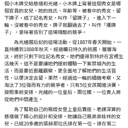
個小木牌交給慈禧和光緒。小木牌上寫著這個秀女是哪
個官員的女兒，她的姓氏、年齡等。被看中的秀女，留
下牌子，成了記名秀女，叫作「留牌子」，進入下一
輪。沒被看中的秀女，牌子就翻過去了，叫作「撂牌
子」，意味著告別了這場殘酷的競爭。
為光緒選后妃的這場活動，從1887年春天開始，一
直持續到1888年秋天。經過曠日持久的挑選，層層淘
汰，終於只剩下8位記名秀女。她們還得到特許在宮裡生
活幾天。這不是要讓她們提前體驗一下紫禁城內的生
活，而是要近距離觀察、更全面地了解她們的生活習
性，以便決定去留。果然，經過這一輪的細緻考察，又
淘汰了3位強而有力的競爭者，只有5位女孩闖進決賽。
按照事前安排，光緒的一位皇后、兩位嬪、一位貴人將
從她們中間產生。
為了幫助自己的親姪女登上皇后寶座，老謀深算的
慈禧做了精心的設計和安排。她讓自己親弟弟桂祥的女
兒，已經20多歲的葉赫那拉氏排在第一位。排在第二