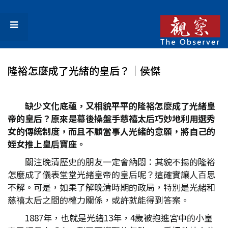
隆裕怎麼成了光緒的皇后？｜侯傑
缺少文化底蘊，又相貌平平的隆裕怎麼成了光緒皇
帝的皇后？原來是幕後操盤手慈禧太后巧妙地利用選秀
女的傳統制度，而且不顧當事人光緒的意願，將自己的
姪女推上皇后寶座。
關注晚清歷史的朋友一定會納悶：其貌不揚的隆裕
怎麼成了儀表堂堂光緒皇帝的皇后呢？這確實讓人百思
不解。可是，如果了解晚清時期的政局，特別是光緒和
慈禧太后之間的權力關係，或許就能得到答案。
1887年，也就是光緒13年，4歲被抱進宮中的小皇