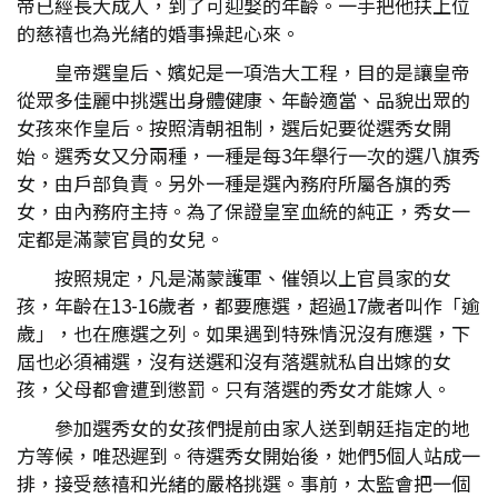
帝已經長大成人，到了可迎娶的年齡。一手把他扶上位
的慈禧也為光緒的婚事操起心來。
皇帝選皇后、嬪妃是一項浩大工程，目的是讓皇帝
從眾多佳麗中挑選出身體健康、年齡適當、品貌出眾的
女孩來作皇后。按照清朝祖制，選后妃要從選秀女開
始。選秀女又分兩種，一種是每3年舉行一次的選八旗秀
女，由戶部負責。另外一種是選內務府所屬各旗的秀
女，由內務府主持。為了保證皇室血統的純正，秀女一
定都是滿蒙官員的女兒。
按照規定，凡是滿蒙護軍、催領以上官員家的女
孩，年齡在13-16歲者，都要應選，超過17歲者叫作「逾
歲」，也在應選之列。如果遇到特殊情況沒有應選，下
屆也必須補選，沒有送選和沒有落選就私自出嫁的女
孩，父母都會遭到懲罰。只有落選的秀女才能嫁人。
參加選秀女的女孩們提前由家人送到朝廷指定的地
方等候，唯恐遲到。待選秀女開始後，她們5個人站成一
排，接受慈禧和光緒的嚴格挑選。事前，太監會把一個