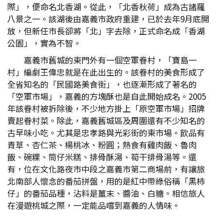
際」，便命名北香湖。從此，「北香秋荷」成為古諸羅
八景之一。該湖後由嘉義市政府重建，已於去年9月底開
放，但新任市長卻將「北」字去除，正式命名成「香湖
公園」，實為不智。
嘉義市舊城的東門外有一個空軍眷村，「寶島一
村」編劇王偉忠就是在此出生的。該眷村的美食形成了
全省知名的「民國路美食街」，也逐漸形成了著名的
「空軍市場」，嘉義的方塊酥也是自此開始成名。2005
年該眷村被拆除後，不少地方掛上「原空軍市場」招牌
賣起眷村菜。除此，嘉義舊城區及周圍還有不少知名的
古早味小吃。尤其是忠孝路與光彩街的東市場。飲品有
青草、杏仁茶、楊桃冰、粉圓；熱食有雞肉飯、魯肉
飯、碗粿、筒仔米糕、排骨酥湯、筍干排骨湯等。還
有，位在文化路夜市中段之嘉義市第二商場前，有讓旅
北南部人懷念的番茄拼盤，用的是紅中帶綠俗稱「黑柿
仔」的番茄品種，沾料是薑末、醬油、白糖。相信旅人
在漫遊桃城之際，一定能品嚐到嘉義的人情味。