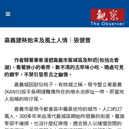
嘉義建縣始末及風土人情｜張健豐
作者騎著單車漫遊嘉義市舊城區及附近(包括北香
湖)，看著狹小的巷弄、數不清的古早味小吃、隨處可見
的廟宇，不禁引發思古之幽情。
嘉義城因狀似桃子，有桃城之稱。現今豎立著嘉農
(KANO)投手吳明捷雕像所在的噴水池原址一帶，即當地
人俗稱的桃仔尾。
嘉義市是現今都會區中屬最迷你的城市，人口約27
萬人。300多年來由清代舊城區開始所發展的街道，雖路
窄卻不擁擠，也沒什麼紅綠燈，適合旅人以緩慢悠閒的