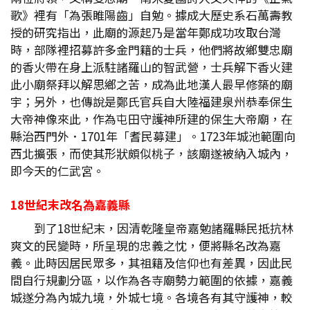
歌》裡有「為張睢陽齒」自勉。據成大歷史系石萬壽教
授的研究指出，此廟的源起乃是當年鄭成功攻取台灣
時，部隊裡招募許多金門籍的士兵，他們將故鄉雙忠廟
的香火帶在身上派駐諸羅山的智武營，士兵解下香火建
此小廟祭拜以解思鄉之苦，成為此地漢人最早修築的廟
宇；另外，也傳說是鄭氏官兵自大陸福建泉州恭奉保生
大帝神像來此，作為屯田守護神所建的保生大帝廟，在
縣治西門外．1701年「耆民募建」。1723年城池範圍向
西北擴張，而使其形狀頗似桃子，該廟遂被納入城內，
即今天的仁武宮。
18世紀末改名為嘉義縣
到了18世紀末，因清乾隆皇帝嘉勉諸羅縣民抵抗林
爽文的民變時，所呈現的忠義之忱，便將縣名改為嘉
義。此時因居民眾多，其祖籍及信仰也有差異，因此民
間自行規劃分區，以作為各寺廟勢力範圍的依據，嘉義
城遂分為內城九境，外城七境。各境各有其守護神，較