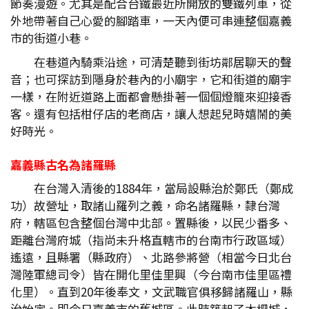
節奏漫遊。尤其是配合台鐵最近所開放的雙鐵列車，從
外地帶著自己心愛的腳踏車，一天內便可串連整個嘉義
市的街道小巷。
在巷道內騎乘沿途，可清楚聽到街坊鄰居聊天的聲
音；也可探訪到隱身於巷內的小廟宇，它和街道的廟宇
一樣，在附近道路上面都會懸掛著一個個燈籠來迎接香
客。還有包括柑仔店的老商店，讓人想起兒時嬉鬧的美
好時光。
嘉義縣古名為諸羅縣
在台灣入清後的1884年，當局設縣治於鄭氏（鄭成
功）故營址，取諸山羅列之義，命名諸羅縣，隸台灣
府，轄區包含整個台灣中北部。置縣後，以民少番多、
距離台灣府城（指尚未升格直轄市的台南市行政區域）
遙遠，且縣署（縣政府）、北路參將營（相當今日北台
灣陸軍總司令）皆在開化里佳里興（今台南市佳里區禮
化里）。直到20年後奉文，文武職官俱移歸諸羅山，縣
治始定。即今日嘉義市的舊城區。此時築起了木柵城，