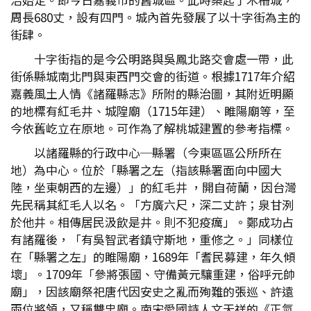
周長680丈，設有四門。城內首先發展了以十字街為主的
街肆。
十字街指的是今公明路與吳鳳北路交會處一帶，此
街係縣城南北門與東西門交會的街道。根據1717年介紹
嘉義風土人情《諸羅縣志》所附的縣治圖，其附近明顯
的地標有紅毛井、城隍廟（1715年建）、睢陽廟等，至
今依舊屹立在原地。可作為了解桃城建置的參考指標。
以諸羅縣的行政中心─縣署（今東區區公所所在
地）為中心。位於「縣署之左（指該縣署面向中國大
陸，坐東朝西的左邊）」的紅毛井 ，開自荷蘭，因台灣
先民稱其紅毛人以名。「方廣六尺，深二丈許；泉甘洌
於他井。相傳居民汲飲是井。則不犯疫癘」。鄭成功占
有諸羅後，「有吳智武者鎮守斯地，重修之。」同樣位
在「縣署之左」的睢陽廟，1689年「耆民募建，年久傾
壞」。1709年「參將張國、守備黃元驤重建，俗呼元帥
廟」，因該廟祭祀唐代因安史之亂而殉難的張巡、許遠
兩位將領，又稱雙忠廟。南宋愛國詩人文天祥的《正氣