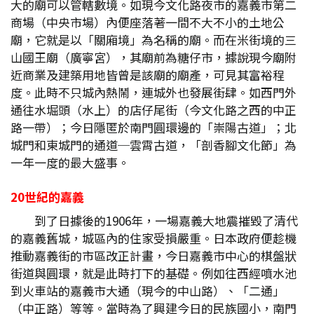
大的廟可以管轄數境。如現今文化路夜市的嘉義市第二
商場（中央市場）內便座落著一間不大不小的土地公
廟，它就是以「關廂境」為名稱的廟。而在米街境的三
山國王廟（廣寧宮），其廟前為糖仔市，據說現今廟附
近商業及建築用地皆曾是該廟的廟產，可見其富裕程
度。此時不只城內熱鬧，連城外也發展街肆。如西門外
通往水堀頭（水上）的店仔尾街（今文化路之西的中正
路一帶）；今日隱匿於南門圓環邊的「崇陽古道」；北
城門和東城門的通道─雲霄古道，「剖香腳文化節」為
一年一度的最大盛事。
20世紀的嘉義
到了日據後的1906年，一場嘉義大地震摧毀了清代
的嘉義舊城，城區內的住家受損嚴重。日本政府便趁機
推動嘉義街的市區改正計畫，今日嘉義市中心的棋盤狀
街道與圓環，就是此時打下的基礎。例如往西經噴水池
到火車站的嘉義市大通（現今的中山路）、「二通」
（中正路）等等。當時為了興建今日的民族國小，南門