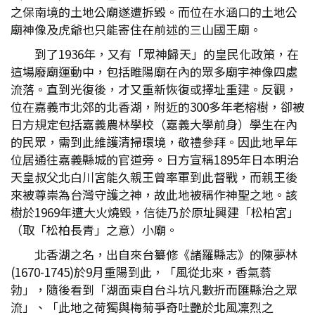
之保南境的土地公廟遂遭拆毀。而位在水涵口的土地公
廟神像及虎爺也只能寄住在前述的三山國王廟。
到了1936年，又有「眾神歸天」的皇民化政策，在
這場廢廟運動中，包括睢陽廟在內的眾多廟宇神像四處
流落。直到光復後，才又重新恢復或擇址重建。反觀，
位在嘉義市北郊的北香湖，附近的300多年老榕樹，卻被
日方規定包括嘉義農林學校（嘉義大學前身）學生在內
的民眾，需到此維護清掃環境，敬禮參拜。因此地早年
位居通往嘉義縣城的官道旁。日方宣稱1895年日本明治
天皇叔父北白川宮能久親王曾率軍到此督戰，而親王後
來被尊崇為台灣守護之神，故此地被稱作神聖之地。該
樹於1969年遭大火燒毀，信徒乃於原址興建「松柏宮」
（取「松柏長青」之意）小廟。
北香湖之名，出自來台纂修《諸羅縣志》的陳夢林
(1670-1745)於9月重陽到此，「風從北來，香氣蓊
勃」，隨後看到「湖面東自台斗坑凡數折而匯縣治之眾
流」、「此地之荷獨與梅菊爭奇吐艷於北風凜烈之