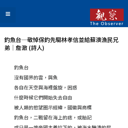
釣魚台─敬悼保釣先驅林孝信並給蘇澳漁民兄
弟｜詹澈 (詩人)
釣魚台
沒有國界的雲，與魚
各自在天空與海裡盤旋，困惑
什麼時候它們開始失去自由
被人類的慾望圈示經緯，國徽與商標
釣魚台，二戰留在海上的痣，或胎記
或只是一堆帝國主義拉下的，被海水醃漬的屎