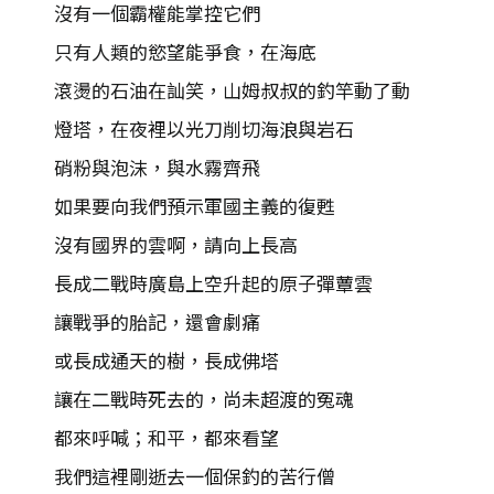
沒有一個霸權能掌控它們
只有人類的慾望能爭食，在海底
滾燙的石油在訕笑，山姆叔叔的釣竿動了動
燈塔，在夜裡以光刀削切海浪與岩石
硝粉與泡沫，與水霧齊飛
如果要向我們預示軍國主義的復甦
沒有國界的雲啊，請向上長高
長成二戰時廣島上空升起的原子彈蕈雲
讓戰爭的胎記，還會劇痛
或長成通天的樹，長成佛塔
讓在二戰時死去的，尚未超渡的冤魂
都來呼喊；和平，都來看望
我們這裡剛逝去一個保釣的苦行僧