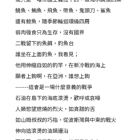
鯖魚、鮪魚、飛魚、帶魚、鬼頭刀、鯊魚
還有鯨魚，隨季節輪迴環繞四周
弱肉強食只為生存，沒有國界
二戰留下的魚餌，釣魚台
誰坐在上面釣魚，我看見；
他用伸縮自如的釣竿，在新冷戰的海上
願者上鉤啊，在亞洲，誰想上鉤
-------這會是一場什麼意義的戰爭
石油在島下的海底滾燙，歡呼或哀嚎
人類慾望燃燒的烈火，如貪甜的舌
如山姆叔叔的巧指，從波斯灣與中東的戰火
伸向這滾燙的油鍋邊沿