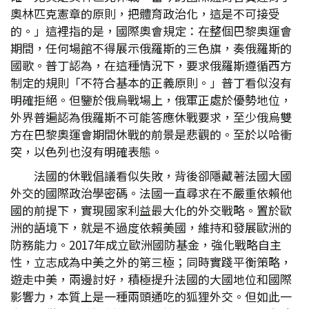
奧林匹克憲章的原則，把體育政治化，這是不可接受
的。」這裡指的是，國際奧會規定：在整個巴黎奧運會
期間，任何場館不得展示俄羅斯的三色旗，奏俄羅斯的
國歌。普丁認為，在這種情況下，要求俄羅斯遵循西方
制定的規則「不符合基本的正義原則。」普丁看似沒有
明確拒絕。但鑒於俄烏戰場上，俄軍正處於優勢地位，
外界普遍認為俄羅斯不可能答應休戰要求，至少俄烏雙
方在巴黎奧運會期間休戰的前景是悲觀的。至於以哈衝
突，以色列也沒有明確表態。
法國的休戰倡議看似失敗，背後卻隱藏著法國大國
外交的國際政治學密碼。法國一直尋求在不嚴重依賴他
國的前提下，實現國家利益最大化的外交戰略。置於歐
洲的語境下，就是不過度依賴美國，維持和發展歐洲的
防務能力。2017年成立歐洲國防基金，強化戰略自主
性，立志成為中美之外的第三極；同時實踐平衡策略，
遊走中美，兩邊討好，積極提升法國的大國地位和國際
影響力，本質上是一種兩頭通吃的狐狸外交。但如此一