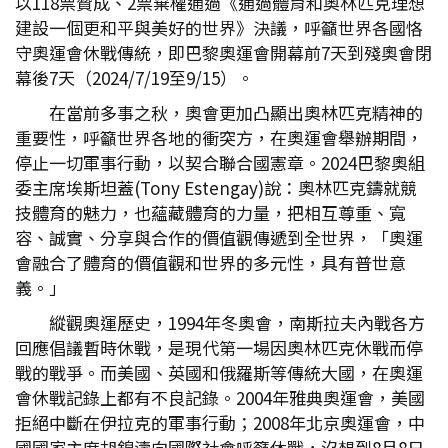
以118票贊成、2票棄權通過《通過體育和奧林匹克理想
建設一個更和平與美好的世界》決議，呼籲世界各國恪
守奧運會休戰傳統，即巴黎奧運會開幕前7天到殘奧會閉
幕後7天（2024/7/19至9/15）。
在當前多事之秋，奧會更加凸顯出奧林匹克精神的
重要性，呼籲世界各地的衝突方，在奧運會舉辦期間，
停止一切軍事行動，以契合聯合國憲章。2024巴黎奧組
委主席埃斯坦蓋(Tony Estengay)說：奧林匹克鑄就競
技體育的魅力，也蘊藏體育的力量，把相互尊重、寬
容、誠實、分享與合作的價值觀傳遞到全世界，「奧運
會融合了體育的價值觀和世界的多元性，具有普世意
義。」
縱觀奧運歷史，1994年冬奧會，南斯拉夫內戰各方
回應倡議暫時休戰，是現代第一場因奧林匹克休戰而停
戰的戰爭。而美國、英國和俄羅斯等傳統大國，在奧運
會休戰記錄上都有不良記錄。2004年雅典奧運會，美國
拒絕中斷在伊拉克的軍事行動；2008年北京奧運會，中
國國家主席胡錦濤向國際社會呼籲休戰，沒想到8月8日