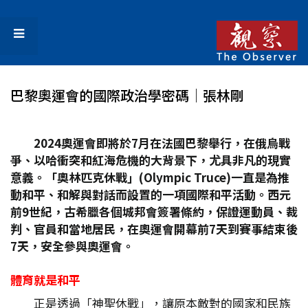
巴黎奧運會的國際政治學密碼│張林剛
2024
奧運會即將於7
月在法國巴黎舉行，在俄烏戰
爭、以哈衝突和紅海危機的大背景下，尤具非凡的現實
意義。「奧林匹克休戰」(Olympic Truce)
一直是為推
動和平、和解與對話而設置的一項國際和平活動。西元
前9
世紀，古希臘各個城邦會簽署條約，保證運動員、裁
判、官員和當地居民，在奧運會開幕前7
天到賽事結束後
7
天，安全參與奧運會。
體育就是和平
正是透過「神聖休戰」，讓原本敵對的國家和民族