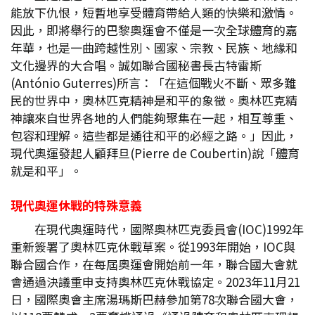
能放下仇恨，短暫地享受體育帶給人類的快樂和激情。
因此，即將舉行的巴黎奧運會不僅是一次全球體育的嘉
年華，也是一曲跨越性別、國家、宗教、民族、地緣和
文化邊界的大合唱。誠如聯合國秘書長古特雷斯
(António Guterres)所言：「在這個戰火不斷、眾多難
民的世界中，奧林匹克精神是和平的象徵。奧林匹克精
神讓來自世界各地的人們能夠聚集在一起，相互尊重、
包容和理解。這些都是通往和平的必經之路。」因此，
現代奧運發起人顧拜旦(Pierre de Coubertin)說「體育
就是和平」。
現代奧運休戰的特殊意義
在現代奧運時代，國際奧林匹克委員會(IOC)1992年
重新簽署了奧林匹克休戰草案。從1993年開始，IOC與
聯合國合作，在每屆奧運會開始前一年，聯合國大會就
會通過決議重申支持奧林匹克休戰協定。2023年11月21
日，國際奧會主席湯瑪斯巴赫參加第78次聯合國大會，