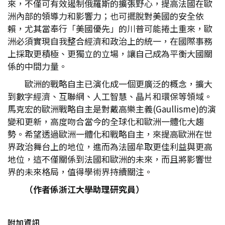
來，不僅可有效遏制俄羅斯的擴張野心，提高法國在歐
洲內部的領導力和影響力；也可擺脫對美國的安全依
賴，尤其當奉行「美國優先」的川普可能捲土重來，歐
洲必須實現自我整合經濟和政治上的統一，在國際事務
上採取更積極、更獨立的立場，讓自己成為平衡大國關
係的中間力量。
歐洲的戰略自主已演化成一個更廣泛的概念，擴大
到數字經濟、互聯網、人工智慧、晶片和環保等領域。
馬克宏的歐洲戰略自主是對戴高樂主義(Gaullisme)的演
變和更新，高度吻合當今的全球化和歐洲一體化大趨
勢。希望透過歐洲一體化和戰略自主，來提高歐洲在世
界政治舞台上的地位，進而為法國牟取更佳利益與更高
地位，這不僅關係到法國和歐洲的未來，而且將影響世
界的未來格局，值得學術界持續關注。
（作者係浙江大學助理研究員）
附加資訊