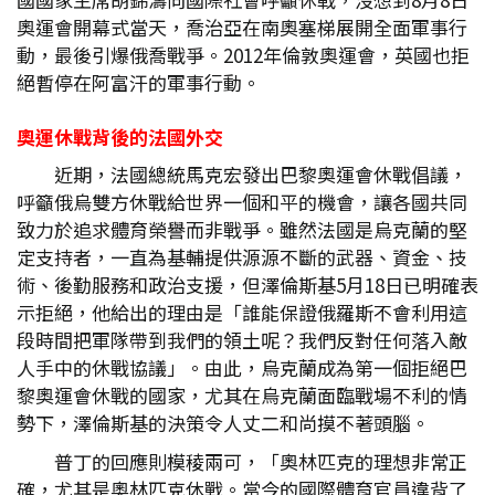
奧運會開幕式當天，喬治亞在南奧塞梯展開全面軍事行
動，最後引爆俄喬戰爭。2012年倫敦奧運會，英國也拒
絕暫停在阿富汗的軍事行動。
奧運休戰背後的法國外交
近期，法國總統馬克宏發出巴黎奧運會休戰倡議，
呼籲俄烏雙方休戰給世界一個和平的機會，讓各國共同
致力於追求體育榮譽而非戰爭。雖然法國是烏克蘭的堅
定支持者，一直為基輔提供源源不斷的武器、資金、技
術、後勤服務和政治支援，但澤倫斯基5月18日已明確表
示拒絕，他給出的理由是「誰能保證俄羅斯不會利用這
段時間把軍隊帶到我們的領土呢？我們反對任何落入敵
人手中的休戰協議」。由此，烏克蘭成為第一個拒絕巴
黎奧運會休戰的國家，尤其在烏克蘭面臨戰場不利的情
勢下，澤倫斯基的決策令人丈二和尚摸不著頭腦。
普丁的回應則模稜兩可，「奧林匹克的理想非常正
確，尤其是奧林匹克休戰。當今的國際體育官員違背了