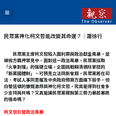
民眾黨神化柯文哲能改變其命運？│蕭徐行
民眾黨主席柯文哲陷入圖利罪與政治獻金風暴，並
被檢方羈押禁見中。面對這一政治風暴，民眾黨採取
「火車對撞」的強硬立場，企圖挑戰賴清德所掌控的
「新黨國體制」。可預見立法院新會期，民眾黨將在司
法、考試人事同意權及中央政府預算方面痛下殺手。但
白營這樣的慷慨激昂與神化柯文哲，究竟能得到社會多
少支持與共鳴？又真能讓民眾黨擺脫第三勢力暴起暴跌
的宿命嗎？
柯文哲引發政治風暴