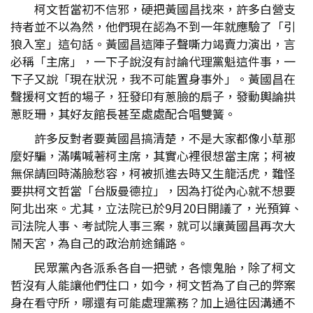
柯文哲當初不信邪，硬把黃國昌找來，許多白營支
持者並不以為然，他們現在認為不到一年就應驗了「引
狼入室」這句話。黃國昌這陣子聲嘶力竭賣力演出，言
必稱「主席」，一下子說沒有討論代理黨魁這件事，一
下子又說「現在狀況，我不可能置身事外」。黃國昌在
聲援柯文哲的場子，狂發印有蔥臉的扇子，發動輿論拱
蔥貶珊，其好友館長甚至處處配合唱雙簧。
許多反對者要黃國昌搞清楚，不是大家都像小草那
麼好騙，滿嘴喊著柯主席，其實心裡很想當主席；柯被
無保請回時滿臉愁容，柯被抓進去時又生龍活虎，難怪
要拱柯文哲當「台版曼德拉」，因為打從內心就不想要
阿北出來。尤其，立法院已於9月20日開議了，光預算、
司法院人事、考試院人事三案，就可以讓黃國昌再次大
鬧天宮，為自己的政治前途鋪路。
民眾黨內各派系各自一把號，各懷鬼胎，除了柯文
哲沒有人能讓他們住口，如今，柯文哲為了自己的弊案
身在看守所，哪還有可能處理黨務？加上過往因溝通不