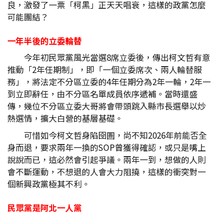
良，激發了一票「柯黑」正天天唱衰，這樣的政黨怎麼
可能團結？
一年半後的立委輪替
今年初民眾黨風光當選8席立委後，傳出柯文哲有意
推動「2年任期制」，即「一個立委席次、兩人輪替服
務」，將法定不分區立委的4年任期分為2年一輪，2年一
到立即辭任，由不分區名單成員依序遞補。當時還盛
傳，幾位不分區立委大哥將會帶頭跳入縣市長選舉以炒
熱選情，擴大白營的基層基礎。
可惜如今柯文哲身陷囹圄，尚不知2026年前能否全
身而退，要求兩年一換的SOP曾獲得確認，或只是嘴上
說說而已，這必然會引起爭議。兩年一到，想做的人則
會不斷運動，不想退的人會大力阻撓，這樣的衝突對一
個新興政黨極其不利。
民眾黨是阿北一人黨