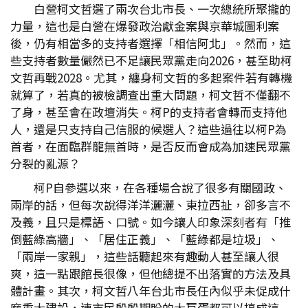
白營柯文哲選了兩次台北市長、一次總統所聚攏的
力量，這也是白營在爆發政治獻金案與京華城圖利案
後，仍有相當多的支持者選擇「相信阿北」。然而，這
些支持者數量儼然已不足讓民眾黨走向2026，甚至助柯
文哲再戰2028。尤其，纏身柯文哲的多起案件若有轉機
就算了，若真的被檢調查出重大問題，柯文哲不僅翻不
了身，甚至會在政壇消失。柯P的支持者會轉而支持他
人，還是只支持自己信服的候選人？這些過往以柯P為
首者，在面臨群龍無首時，是否反而會成為加速民眾黨
分裂的亂源？
柯P自參選以來，在各種場合說了很多有關國政、
兩岸的話，但每次說得洋洋灑灑、東拉西扯，卻多言不
及義，且只是標語、口號。如今讓人印象深刻者有「推
倒藍綠高牆」、「居住正義」、「藍綠都是垃圾」、
「兩岸一家親」，這些話聽起來有趣動人甚至讓人很
爽，這一點跟館長很像，但他總提不出落實的方法及具
體計畫。其次，柯文哲八年台北市長任內似乎未促成什
麼重大建設，連市民殷殷期盼的大巨蛋都可以搞成這