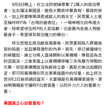
9月8日晚上，在立法院號稱聚集了2萬人的政治聚
會，左右護法黃國昌、館長大聲疾呼要真相，要政府放
人，加上柯妻陳珮琪悲戚感人的救夫文，民眾黨人士甚
至稱呼柯P為「台灣的曼德拉」，一場神格化的佈道大
會，除希望保住柯P的人氣指數，也是黨內各路人物施
展身手，希望得到政治權力的舞台。
柯文哲發生政治獻金風暴後，民眾黨就陷入群龍無
首的局面，並且爆發激烈的內爭。首先，原已被邊緣化
的蔡璧如、謝立功等人直接開幹以黃珊珊、陳智菡為主
的宮庭派，之後表面上以黃珊珊停權三年為雙方停戰的
交集，但從黃珊珊並沒有辭掉立委，舊臣也無法如願回
宮，即可知黃珊珊在阿北事業版圖中的份量。加上柯文
哲9月2日無保請回當天，夫妻倆是在黃珊珊家過夜，更
說明珊珊是守護柯P白營資產，以防外力介入的重要力
量。
黃國昌之心白營皆知？