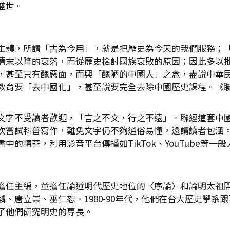
盛世。
主體，所謂「古為今用」，就是把歷史為今天的我們服務；
清末以降的衰落，而從歷史檢討國族衰敗的原因；因此多以
，甚至只有醜惡面，而興「醜陋的中國人」之念，盡說中華
教育要「去中國化」，甚至說要完全去除中國歷史課程。《
文字不受讀者歡迎，「言之不文，行之不遠」。聯經這套中
次嘗試科普寫作，難免文字仍不夠通俗易懂，還請讀者包涵
的精華，利用影音平台傳播如TikTok、YouTube等一
擔任主編，並擔任論述明代歷史地位的〈序論〉和論明太祖
、唐立崇、巫仁恕。1980-90年代，他們在台大歷史學系
了他們研究明史的專長。