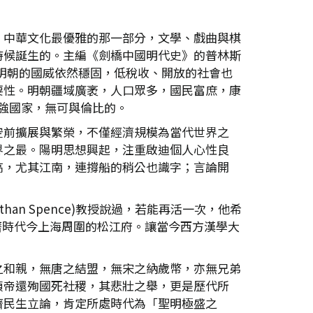
。中華文化最優雅的那一部分，文學、戲曲與棋
時候誕生的。主編《劍橋中國明代史》的普林斯
繁榮，明朝的國威依然穩固，低稅收、開放的社會也
要性。明朝疆域廣袤，人口眾多，國民富庶，康
富強國家，無可與倫比的。
空前擴展與繁榮，不僅經濟規模為當代世界之
界之最。陽明思想興起，注重啟迪個人心性良
高，尤其江南，連撐船的稍公也識字；言論開
n Spence)教授說過，若能再活一次，他希
在萬曆時代今上海周圍的松江府。讓當今西方漢學大
之和親，無唐之結盟，無宋之納歲幣，亦無兄弟
禎帝還殉國死社稷，其悲壯之舉，更是歷代所
濟民生立論，肯定所處時代為「聖明極盛之