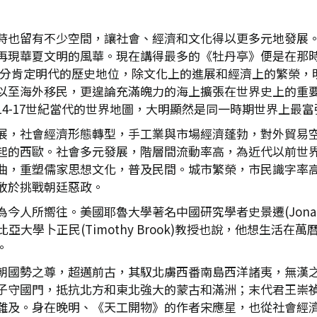
時也留有不少空間，讓社會、經濟和文化得以更多元地發展
再現華夏文明的風華。現在講得最多的《牡丹亭》便是在那
e)教授，便充分肯定明代的歷史地位，除文化上的進展和經濟上的
以至海外移民，更遑論充滿魄力的海上擴張在世界史上的重
4-17世紀當代的世界地圖，大明顯然是同一時期世界上最
展，社會經濟形態轉型，手工業與市場經濟蓬勃，對外貿易
起的西歐。社會多元發展，階層間流動率高，為近代以前世
曲，重塑儒家思想文化，普及民間。城市繁榮，市民識字率
敢於挑戰朝廷惡政。
人所嚮往。美國耶魯大學著名中國研究學者史景遷(Jonatha
亞大學卜正民(Timothy Brook)教授也說，他想生活
。
朝國勢之尊，超邁前古，其馭北虜西番南島西洋諸夷，無漢
子守國門，抵抗北方和東北強大的蒙古和滿洲；末代君王崇
難及。身在晚明、《天工開物》的作者宋應星，也從社會經