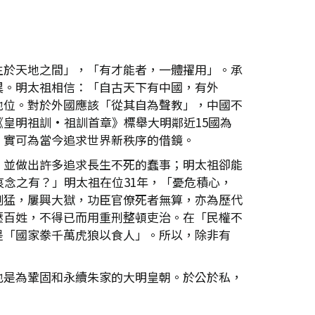
生於天地之間」，「有才能者，一體擢用」。承
異。明太祖相信：「自古天下有中國，有外
地位。對於外國應該「從其自為聲教」，中國不
皇明祖訓•祖訓首章》標舉大明鄰近15國為
，實可為當今追求世界新秩序的借鏡。
，並做出許多追求長生不死的蠢事；明太祖卻能
念之有？」明太祖在位31年，「憂危積心，
剛猛，屢興大獄，功臣官僚死者無算，亦為歷代
壓百姓，不得已而用重刑整頓吏治。在「民權不
是「國家豢千萬虎狼以食人」。所以，除非有
也是為鞏固和永續朱家的大明皇朝。於公於私，