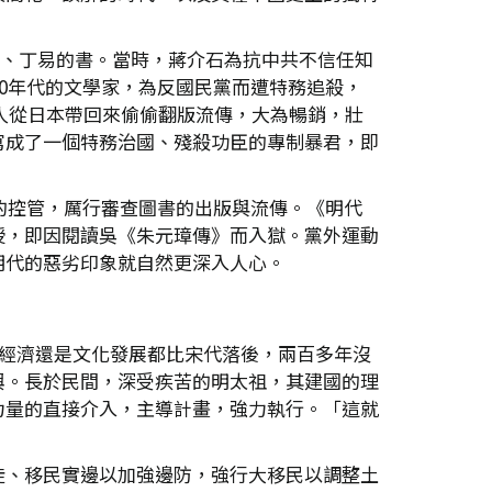
 、丁易的書。當時，蔣介石為抗中共不信任知
0年代的文學家，為反國民黨而遭特務追殺，
有人從日本帶回來偷偷翻版流傳，大為暢銷，壯
寫成了一個特務治國、殘殺功臣的專制暴君，即
的控管，厲行審查圖書的出版與流傳。《明代
授，即因閱讀吳《朱元璋傳》而入獄。黨外運動
明代的惡劣印象就自然更深入人心。
、經濟還是文化發展都比宋代落後，兩百多年沒
興。長於民間，深受疾苦的明太祖，其建國的理
力量的直接介入，主導計畫，強力執行。「這就
徙、移民實邊以加強邊防，強行大移民以調整土