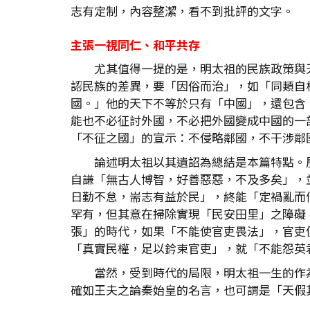
志有定制，內容整潔，看不到批評的文字。
主張一視同仁、和平共存
尤其值得一提的是，明太祖的民族政策與
認民族的差異，要「因俗而治」，如「同類自
國。」他的天下不等於只有「中國」，還包含
能也不必征討外國，不必把外國變成中國的一
「不征之國」的宣示：不侵略鄰國，不干涉鄰
論述明太祖以其遺詔為總結是本篇特點。
自謙「無古人博智，好善惡惡，不及多矣」，
日勤不怠，耑志有益於民」，終能「定禍亂而
罕有，但其意在掃除實現「民安田里」之障礙
張」的時代，如果「不能使官吏畏法」，官吏
「真實民權，足以鈐束官吏」，就「不能怨英
當然，受到時代的局限，明太祖一生的作
確如王夫之論秦始皇的名言，也可謂是「天假