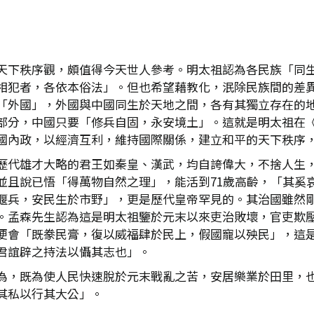
天下秩序觀，頗值得今天世人參考。明太祖認為各民族「同
相犯者，各依本俗法」。但也希望藉教化，泯除民族間的差
「外國」，外國與中國同生於天地之間，各有其獨立存在的
部分，中國只要「修兵自固，永安境土」。這就是明太祖在《
國內政，以經濟互利，維持國際關係，建立和平的天下秩序
歷代雄才大略的君王如秦皇、漢武，均自誇偉大，不捨人生
並且說已悟「得萬物自然之理」，能活到71歲高齡，「其奚哀
偃兵，安民生於市野」，更是歷代皇帝罕見的。其治國雖然
。孟森先生認為這是明太祖鑒於元末以來吏治敗壞，官吏欺
便會「既豢民膏，復以威福肆於民上，假國寵以殃民」，這
君誼辟之持法以懾其志也」。
為，既為使人民快速脫於元末戰亂之苦，安居樂業於田里，
其私以行其大公」。