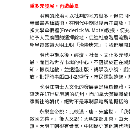
重多元發展，再造華夏
明朝的政治可以批判的地方很多，但它同
琴書畫各種藝術，在明代中期以後百花齊放，
頓大學牟復禮(Frederick W. Mot
給予人民廣闊的選擇餘地，促進社會階層流動
聖皇帝盛讚大明王朝「治隆唐宋」；我們展開1
明代中期以後，經濟、社會、文化多元發
最，而且為世界市場的中心，不落後於正在興
知，振衰起敝，並透過出版、講學及小說、戲
放，批評時事戲曲小說盛行，市民運動蜂起，
晚明江南士人文化的發展更是璀璨優雅，為今
望活在17世紀明朝的杭州，而加拿大英屬哥倫比
家嚮往的朝代，絕對不是專制黑暗所能概括的
永樂皇帝說：比較漢、唐、宋盛世，「我
敵國之禮。」後人又說：大明定都北京，由天
無。大明王朝很有骨氣，中國歷史其他朝代所