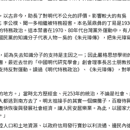
，以古非今，助長了對明代不公允的評價。影響較大的有吳
；李公樸、聞一多相繼被特務殺害。本名葉鼎彝的丁易是193
特務政治。這本禁書在1970、80年代台灣黨外運動中，
國民黨的知識分子代表人物－吳的《朱元璋傳》，把朱元璋
原因，認為失去知識分子的支持是主因之一；因此嚴格思想學術
書，最近去世的「中國明代研究學會」創會理事長呂士朋教
支持反對運動。讀過《明代特務政治》、《朱元璋傳》，對
的地方。」當時北方歷經金、元253年的統治，不論是社會
人都逃到南方去了。明太祖接手的其實一個爛攤子，百廢待
盡快恢復與發展社會經濟，讓人民安居樂業。為此，以國家
。」
控人口和土地資源、以政府信用發行寶鈔以利流通、邊民內