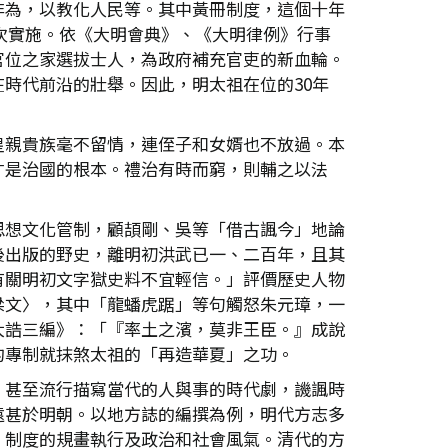
非為，以教化人民等。其中黃冊制度，這個十年
首次實施。依《大明會典》、《大明律例》行事
官位之家選拔士人，為政府補充官吏的新血輪。
時代前沿的壯舉。因此，明太祖在位的30年
皇親貴族毫不留情，連侄子和女婿也不放過。本
才是治國的根本。禮治有時而窮，則輔之以法
思想文化管制，顧頡剛、吳等「借古諷今」地論
後出版的野史，離明初洪武已一、二百年，且其
有關明初文字獄史料不宜輕信。」評價歷史人物
梁文〉，其中「龍蟠虎踞」等句觸怒朱元璋，一
大誥三編》：「『率土之濱，莫非王臣。』成說
的專制就抹煞太祖的「再造華夏」之功。
，甚至流行描寫當代的人與事的時代劇，譏諷時
遠甚於明朝。以地方誌的編撰為例，明代方志多
、制度的規畫執行及政治和社會風氣。清代的方