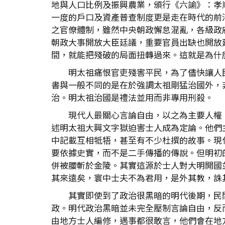
地與人口比例及振興農業，頒行《六諭》：孝
一度的戶口及資產普查制度更是走在時代的前沿
之官僚體制，雖然中央朝政懈怠混亂，各級政
朝政大事開放大臣廷議，重要官員出缺也開放
間，就能把殘破的局面扭轉過來。這就是為什
明太祖痛恨官吏殘害平民，為了儘快讓人
書與一般不同的是在於強調太祖剛猛治國外，
治。明太祖治國是禮法並用而非專用刑殺。
現代人最關心言論自由，以之為主要人權
述明太祖大興文字獄迫害士人成為定論。他們
中記載互相牴牾，甚至有不少杜撰的故事。現
要依據史實，而不是二手傳播的傳說。但明初
併被腰斬於金陵。其實這源於士人對大明開國
其來遠矣，寰中士夫不為君用，是外其教，誅
其實即使到了政治很黑暗的明代後期，民
政。明代政治黑暗並未完全壓制言論自由，反
由地方士人編修，遇事都很敢言，他們會在地