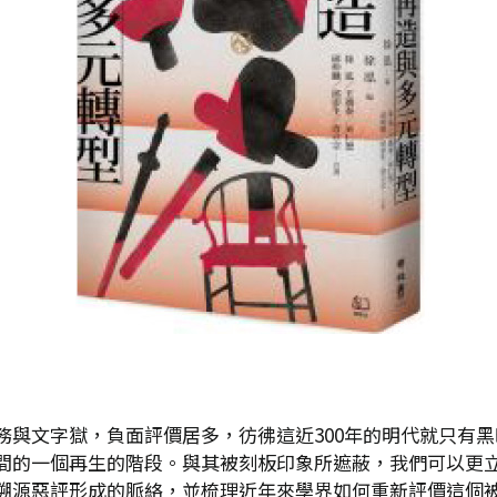
務與文字獄，負面評價居多，彷彿這近300年的明代就只有
間的一個再生的階段。與其被刻板印象所遮蔽，我們可以更
溯源惡評形成的脈絡，並梳理近年來學界如何重新評價這個