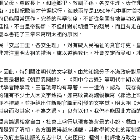
順父母、尊敬長上，和睦鄉里、教訓子孫、各安生理、毋作
，18世紀歐美才普遍採行，海峽兩岸是1950年代中期才
府仍能照常運作。完善的科舉制度，不斷從全國各地無功名
廷推，不由皇帝獨斷。不但針對前朝遺下的殘局，而且有走在
麼本書花了三章來寫明太祖的原因。
民「安居田里，各安生理」，對有礙人民福祉的貪官汙吏、
非常注重明太祖的禮治，施以道德教化，社會安定而民和，
。因此，特別關注明代的文字獄。由於知識分子不滿政府對
主要是根據《朝野異聞錄》、《閑中今古錄》等明代中期以
代學者陳學霖、王春瑜等均有專著，一一澄清，認為「現存
的確有不少士人因文字致禍，如高啟曾為魏觀撰寫〈郡治上
並不擁戴，並拒絕出任新朝官職而引發的文字獄。明太祖《
其身而沒其家，不為之過。」良有以也。我們不能因此方面
間言論還相當自由，社會上盛行以現實為背景的小說、戲曲
而是到了清朝，各方面管得越來越嚴，其對學術文化的箝制
方政府主編出版的方志中以〈史臣曰〉體例，批評地方政治