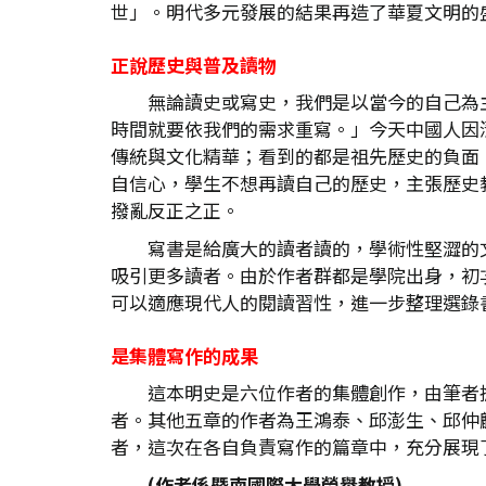
世」。明代多元發展的結果再造了華夏文明的
正說歷史與普及讀物
無論讀史或寫史，我們是以當今的自己為
時間就要依我們的需求重寫。」今天中國人因
傳統與文化精華；看到的都是祖先歷史的負面
自信心，學生不想再讀自己的歷史，主張歷史
撥亂反正之正。
寫書是給廣大的讀者讀的，學術性堅澀的
吸引更多讀者。由於作者群都是學院出身，初
可以適應現代人的閱讀習性，進一步整理選錄書中
是集體寫作的成果
這本明史是六位作者的集體創作，由筆者
者。其他五章的作者為王鴻泰、邱澎生、邱仲麟
者，這次在各自負責寫作的篇章中，充分展現
(
作者係暨南國際大學榮譽教授)