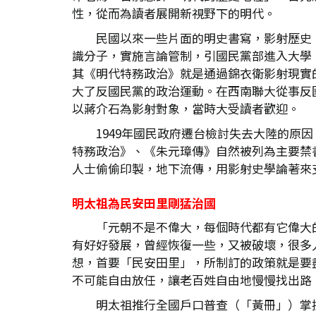
性，從而為讀者展開新視野下的明代。
民國以來一些片面的明史書寫，影射歷史
識分子，實施言論管制，引國民黨部進入大學
其《明代特務政治》就是通過錦衣衛影射現實的
大了反國民黨的政治運動。在西南聯大從事反
以蔣介石為影射對象，當時大受讀者歡迎。
1949年國民政府遷台檢討失去大陸的
特務政治》、《朱元璋傳》自然被列為主要禁
人士偷偷印製，地下流傳，用影射史學論著來
明太祖為民安田里剛猛治國
「元朝不是不偉大，每個時代都有它偉大
有好好發展，曾經恢復一些，又被破壞，很多
想，首要「民安田里」，所制訂的政策就是要
不可能自由放任，讓老百姓自由地慢慢找出路
明太祖推行全國戶口普查（「黃冊」）掌