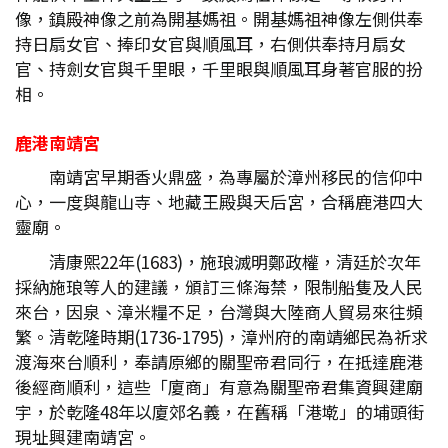
像，鎮殿神像之前為開基媽祖。開基媽祖神像左側供奉
持日扇女官、捧印女官與順風耳，右側供奉持月扇女
官、持劍女官與千里眼，千里眼與順風耳身著官服的扮
相。
鹿港南靖宮
南靖宮早期香火鼎盛，為專屬於漳州移民的信仰中
心，一度與龍山寺、地藏王殿與天后宮，合稱鹿港四大
靈廟。
清康熙22年(1683)，施琅滅明鄭政權，清廷於次年
採納施琅等人的建議，頒訂三條海禁，限制船隻及人民
來台，因泉、漳米糧不足，台灣與大陸商人貿易來往頻
繁。清乾隆時期(1736-1795)，漳州府的南靖鄉民為祈求
渡海來台順利，奉請原鄉的關聖帝君同行，在抵達鹿港
後經商順利，這些「廈商」有意為關聖帝君集資興建廟
宇，於乾隆48年以廈郊名義，在舊稱「港墘」的埔頭街
現址興建南靖宮。