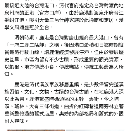
最接近大陸的台灣港口，清代官府指定為台灣對渡內地
泉州府的正港（官方口岸），由於鹿港對渡泉州府晉江
縣蚶江港，吸引大量三邑仕紳家族於此通商和定居，漢
學文風鼎盛冠於全台。
清朝時期，鹿港是台灣對唐山經商最大港口，曾有
「一府二鹿三艋舺」之稱。後因港口淤積和日據時期縱
貫鐵路行駛山線，讓鹿港經濟發展停滯。但由於發展歷
史甚早，市區內留有不少古蹟，形成重要的觀光資源，
以蝦猴、地方傳統小食、傳統糕點、傳統工藝最為人所
知。
鹿港是清代漢族家族移居重鎮，是少數保留完整漢
族習俗、文化、文物、古蹟的台灣古鎮，在地鹿港人深
以此為榮。鹿港繁盛時碼頭區的主幹─舊街，今之埔
頭、瑤林、大有三條街道，曲折的紅磚巷道兩旁林立著
重新整修過的舊式店屋，奧妙的內部格局和舊式的外觀
耐人尋味。