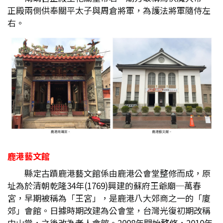
正殿兩側供奉關平太子與周倉將軍，為護法將軍隨侍左
右。
鹿港藝文館
縣定古蹟鹿港藝文館係由鹿港公會堂整修而成，原
址為於清朝乾隆34年(1769)興建的蘇府王爺廟─萬春
宮，早期被稱為「王宮」，是鹿港八大郊商之一的「廈
郊」會館。日據時期改建為公會堂，台灣光復初期改稱
中山堂，之後改為老人會館。2008年開始整修，2010年