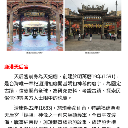
鹿港天后宮
天后宮前身為天妃廟，創建於明萬曆19年(1591)，
是台灣唯一奉祀湄洲祖廟開基媽祖神尊的廟宇，為國定
古蹟。信徒遍布全球，為研究史料、考證古蹟、探索民
俗信仰等各方人士眼中的瑰寶。
清康熙22年(1683)，施琅奉命征台，特請福建湄洲
天后宮「媽祖」神像之一前來坐鎮護軍，全軍平安渡
海。戰事結束後，施琅將軍族弟施啟秉、族姪施世榜