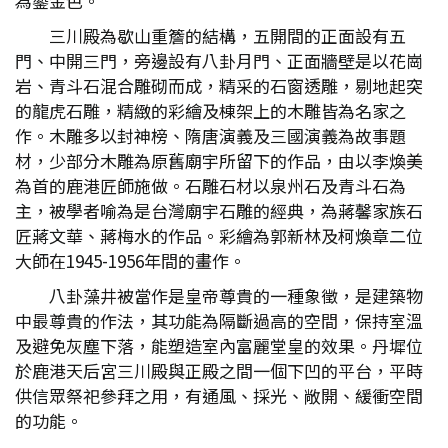
為鎏金色。
三川殿為歇山重簷的結構，五開間的正面設有五
門、中開三門，旁邊設有八卦月門、正面牆壁是以花崗
岩、青斗石混合雕砌而成，精采的石窗透雕，剔地起突
的龍虎石雕，精緻的彩繪及棟架上的木雕皆為名家之
作。木雕多以封神榜、隋唐演義及三國演義為故事題
材，少部分木雕為原舊廟宇所留下的作品，由以李煥美
為首的鹿港匠師施做。石雕石材以泉州石及青斗石為
主，被學者喻為是台灣廟宇石雕的經典，為蔣馨家族石
匠蔣文華、蔣梅水的作品。彩繪為郭新林及柯煥章二位
大師在1945-1956年間的畫作。
八卦藻井被當作是皇帝尊貴的一種象徵，是建築物
中最尊貴的作法，其功能為隔斷過高的空間，保持室溫
及避免灰塵下落，能塑造室內富麗堂皇的效果。丹墀位
於鹿港天后宮三川殿與正殿之間一個下凹的平台，平時
供信眾祭祀參拜之用，有通風、採光、敞開、緩衝空間
的功能。