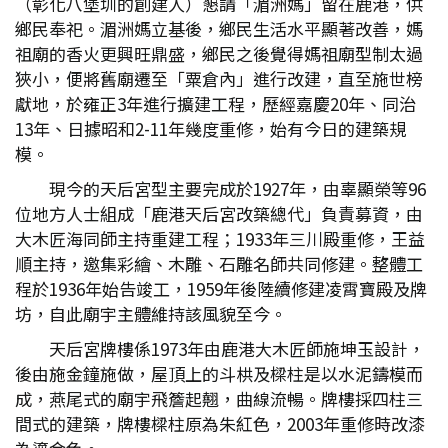
（彰化八堡圳的創建人）懇請「湄洲媽」留在鹿港，供
鄉民奉祀。湄洲媽立基後，鄉民生活水平顯著改善，媽
祖廟的香火更興旺鼎盛，鄉民之後覺得媽祖廟型制太過
狹小，便將舊廟遷至「粟倉內」進行改建，直至施世榜
獻地，於雍正3年進行擴建工程，歷經嘉慶20年、同治
13年、日據昭和2-11年幾度重修，始有今日的建築規
模。
現今的天后宮型主要完成於1927年，由辜顯榮等96
位地方人士組成「鹿港天后宮改築總代」負責募資，由
大木匠海同師主持重建工程；1933年三川殿重修，王益
順主持，邀集彩繪、木雕、石雕名師共同修建。整體工
程於1936年始告竣工，1959年後陸續修建凌霄寶殿及牌
坊，自此廟宇主體維持該風貌至今。
天后宮牌樓係1973年由鹿港大木匠師施坤玉設計，
後由施金鐘施做，屋頂上的斗栱及樑柱是以水泥鑄模而
成，燕尾式的廟宇飛簷起翹，曲線流暢。牌樓採四柱三
間式的建築，牌樓樑柱原為朱紅色，2003年重修時改漆