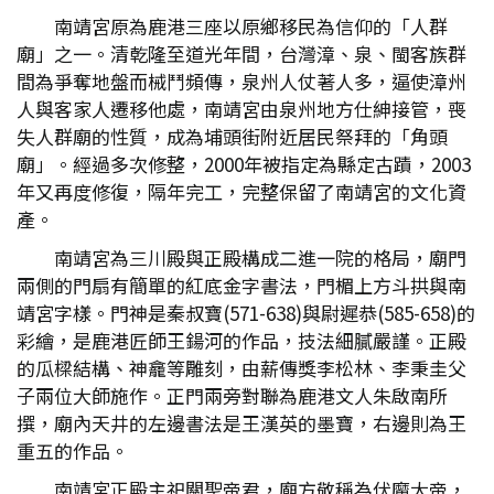
南靖宮原為鹿港三座以原鄉移民為信仰的「人群
廟」之一。清乾隆至道光年間，台灣漳、泉、閩客族群
間為爭奪地盤而械鬥頻傳，泉州人仗著人多，逼使漳州
人與客家人遷移他處，南靖宮由泉州地方仕紳接管，喪
失人群廟的性質，成為埔頭街附近居民祭拜的「角頭
廟」。經過多次修整，2000年被指定為縣定古蹟，2003
年又再度修復，隔年完工，完整保留了南靖宮的文化資
產。
南靖宮為三川殿與正殿構成二進一院的格局，廟門
兩側的門扇有簡單的紅底金字書法，門楣上方斗拱與南
靖宮字樣。門神是秦叔寶(571-638)與尉遲恭(585-658)的
彩繪，是鹿港匠師王鍚河的作品，技法細膩嚴謹。正殿
的瓜樑結構、神龕等雕刻，由薪傳獎李松林、李秉圭父
子兩位大師施作。正門兩旁對聯為鹿港文人朱啟南所
撰，廟內天井的左邊書法是王漢英的墨寶，右邊則為王
重五的作品。
南靖宮正殿主祀關聖帝君，廟方敬稱為伏魔大帝，