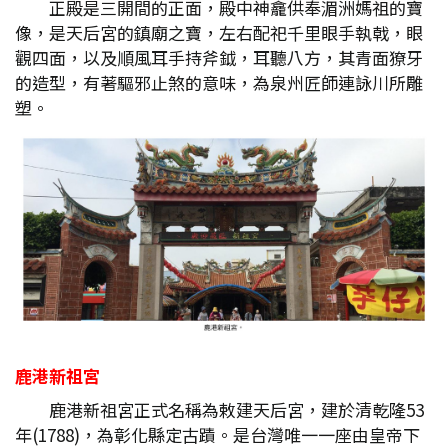
正殿是三開間的正面，殿中神龕供奉湄洲媽祖的寶
像，是天后宮的鎮廟之寶，左右配祀千里眼手執戟，眼
觀四面，以及順風耳手持斧鉞，耳聽八方，其青面獠牙
的造型，有著驅邪止煞的意味，為泉州匠師連詠川所雕
塑。
鹿港新祖宮
鹿港新祖宮正式名稱為敕建天后宮，建於清乾隆53
年(1788)，為彰化縣定古蹟。是台灣唯一一座由皇帝下