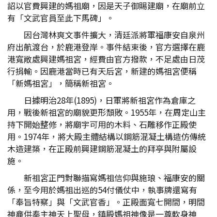
詔以官費興建的媽祖廟，因是天子御賜建廟，在廟前立
有「文武官員至此下馬碑」。
因台灣林爽文事件擴大，清廷派將軍福康安自泉州
府出航渡台，於鹿港登岸。事件結束後，官方選擇在鹿
港寬敞處興建媽祖宮，經費由官方撥款，不足處由日茂
行捐輸。因鹿港當時已有天后宮，新建的媽祖宮便稱
「新媽祖宮」，簡稱新祖宮。
日據明治28年(1895)，日軍將新祖宮作為倉庫之
用，戰後新祖宮的廟貌更形頹敗。1955年，在周定山主
持下開始整修，將廟宇可用的木料、石雕移作正殿使
用。1974年，將大殿主體結構以鋼筋混凝土構造仿傳統
木造建築，在正殿前興建鋼筋混凝土的拜亭與附屬設
施。
新祖宮正門對聯描寫媽祖信仰與施琅、福康安的關
係，至今用於媽祖出巡的54付儀仗中，執事牌還寫有
「奉旨特察」與「文武官香」。正殿面寬七開間，明間
神龕供奉主神天上聖母，鎮殿媽祖神像是一尊軟身神