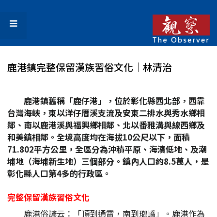
鹿港鎮完整保留漢族習俗文化│林清治
鹿港鎮舊稱「鹿仔港」，位於彰化縣西北部，西靠
台灣海峽，東以洋仔厝溪支流及安東二排水與秀水鄉相
鄰、南以鹿港溪與福興鄉相鄰、北以番雅溝與線西鄉及
和美鎮相鄰。全境高度均在海拔10
公尺以下，面積
71.802
平方公里，全區分為沖積平原、海濱低地、及潮
埔地（海埔新生地）三個部分。鎮內人口約8.5
萬人，是
彰化縣人口第4
多的行政區。
完整保留漢族習俗文化
鹿港俗諺云：「頂到通霄，南到瑯嶠」。鹿港作為