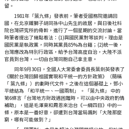
留。
1981年「葉九條」發表前，筆者受國務院邀請回
國，在北京鐵獅子胡同孫中山先生的故居，與日後社科
院台灣研究所的骨幹，進行了一個星期的交流討論。當
時筆者提出了幾點看法：(1)與國民黨對等談判，理由是
國民黨是執政黨，同時其黨員85%為台籍；(2)統一後，
台灣應改為特別行政區，給予台灣高度自治，大陸不派
官員到台灣，一切由台灣同胞自己拿主意。
同年9月30日，全國人大常委會委員長葉劍英發表了
《關於台灣回歸祖國實現和平統一的方針政策》（簡稱
「 葉九條」）的劃時代文件。之後在這個基礎上，鄧小
平總結為 「和平統一、一國兩制」 。「葉九條」 中的
第6條言「台灣地方財政遇困難時，可以由中央政府酌情
補助」，這是毛澤東和周恩來治台《一綱四目》中的一
條，原本是一番好意，卻遭到台灣當局諷刺「大陸那麼
窮，哪有可能做到？」