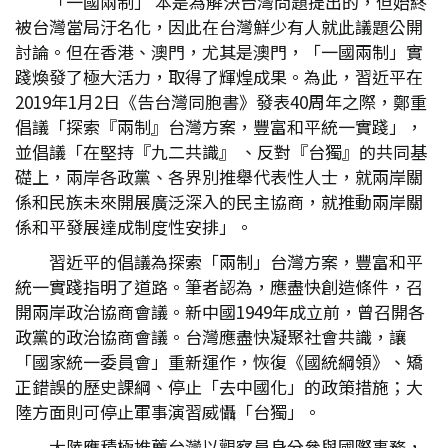
「一國兩制」 本是為解決台灣問題提出的，但始終
被台灣當局汙名化，因此在台灣鮮少有人就此議題公開
討論。但在香港、澳門，尤其是澳門，「一國兩制」實
踐煥發了極大活力，取得了輝煌成果。為此，習近平在
2019年1月2日《告台灣同胞書》發表40周年之際，鄭重
倡議「探索『兩制』台灣方案，豐富和平統一實踐」，
並倡議「在堅持『九二共識』 、反對『台獨』的共同基
礎上，兩岸各政黨、各界別推舉代表性人士，就兩岸關
係和民族未來開展廣泛深入的民主協商，就推動兩岸關
係和平發展達成制度性安排」。
習近平的倡議為探索「兩制」台灣方案，豐富和平
統一實踐指明了道路。筆者認為，應盡快創造條件，召
開兩岸政治協商會議。新中國1949年成立前，曾召開各
政黨的政治協商會議。台灣應盡快凝聚社會共識，讓
「國家統一委員會」重新運作，恢復《國統綱領》、矯
正錯誤的歷史課綱、停止「去中國化」的政策措施；大
陸方面則可停止軍事演習威懾「台獨」。
大陸應積極推薦台灣以觀察員身分參與國際事務，