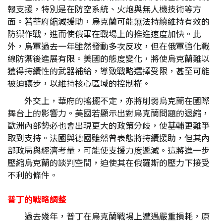
報支援，特別是在防空系統、火炮與無人機技術等方
面。若華府縮減援助，烏克蘭可能無法持續維持有效的
防禦作戰，進而使俄軍在戰場上的推進速度加快。此
外，烏軍過去一年雖然發動多次反攻，但在俄軍強化戰
線防禦後進展有限。美國的態度變化，將使烏克蘭難以
獲得持續性的武器補給，導致戰略選擇受限，甚至可能
被迫讓步，以維持核心區域的控制權。
外交上，華府的搖擺不定，亦將削弱烏克蘭在國際
舞台上的影響力。美國若顯示出對烏克蘭問題的退縮，
歐洲內部勢必也會出現更大的政策分歧，使基輔更難爭
取到支持。法國與德國雖然曾表態將持續援助，但其內
部政局與經濟考量，可能使支援力度遞減。這將進一步
壓縮烏克蘭的談判空間，迫使其在俄羅斯的壓力下接受
不利的條件。
普丁的戰略調整
過去幾年，普丁在烏克蘭戰場上遭遇嚴重損耗，原