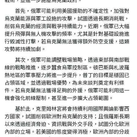
首先，俄軍可能利用美國援助的不確定性，加強對
烏克蘭能源與軍工設施的攻擊，試圖透過長期消耗戰，
削弱烏克蘭的經濟與戰爭持續能力。近期，俄軍已大幅
提升飛彈與無人機攻擊的頻率，尤其是針對基礎設施進
行毀滅性打擊，若烏克蘭無法獲得額外防空支援，這類
攻勢將持續加劇。
其次，俄軍可能調整戰場策略，透過東部與南部戰
線的戰略推進，逐步蠶食烏軍控制區。頓巴斯與札波羅
熱地區的軍事壓力將進一步提升，普丁的目標是穩固已
占領區域，並透過戰場優勢，為未來談判奠定有利條
件。若烏克蘭無法獲得足夠的外援，俄軍可能利用這一
機會強化前線壓制，甚至進一步擴大占領範圍。
基於此，克里姆林宮將會持續利用國際輿論影響西
方國家，試圖削弱歐洲對烏克蘭的支持；且俄羅斯長期
以來透過經濟脅迫、資訊戰與外交手段，試圖分化歐洲
內部的立場。若美國的態度變得消極，歐洲內部的分歧