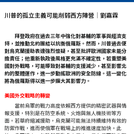
川普的孤立主義可能削弱西方陣營│劉嘉霖
拜登政府在過去三年中強化對基輔的軍事與經濟支
持，並推動北約團結以抗衡俄羅斯。然而，川普過去便
對烏克蘭援助表達強烈懷疑，甚至批評歐洲國家未能分
擔責任；他重新執政後風格更充滿不確定性，若重塑美
國對外戰略，可能導致對基輔的支援減少，甚至影響北
約的整體運作，進一步動搖歐洲的安全防線。這一變化
將為俄羅斯得以進一步擴大其影響力。
美國外交戰略的轉變
當前烏軍的戰力高度依賴西方提供的精密武器與情
報支援，特別是在防空系統、火炮與無人機技術等方
面。若華府縮減援助，烏克蘭可能無法持續維持有效的
防禦作戰，進而使俄軍在戰場上的推進速度加快。此