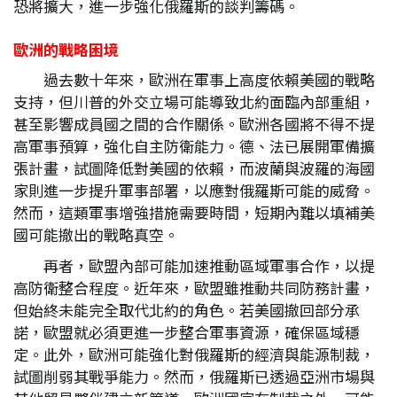
恐將擴大，進一步強化俄羅斯的談判籌碼。
歐洲的戰略困境
過去數十年來，歐洲在軍事上高度依賴美國的戰略
支持，但川普的外交立場可能導致北約面臨內部重組，
甚至影響成員國之間的合作關係。歐洲各國將不得不提
高軍事預算，強化自主防衛能力。德、法已展開軍備擴
張計畫，試圖降低對美國的依賴，而波蘭與波羅的海國
家則進一步提升軍事部署，以應對俄羅斯可能的威脅。
然而，這類軍事增強措施需要時間，短期內難以填補美
國可能撤出的戰略真空。
再者，歐盟內部可能加速推動區域軍事合作，以提
高防衛整合程度。近年來，歐盟雖推動共同防務計畫，
但始終未能完全取代北約的角色。若美國撤回部分承
諾，歐盟就必須更進一步整合軍事資源，確保區域穩
定。此外，歐洲可能強化對俄羅斯的經濟與能源制裁，
試圖削弱其戰爭能力。然而，俄羅斯已透過亞洲市場與