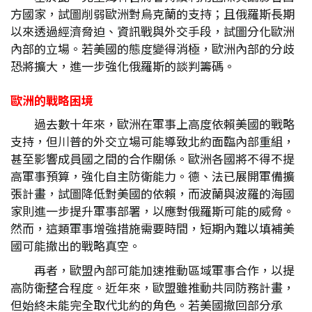
方國家，試圖削弱歐洲對烏克蘭的支持；且俄羅斯長期
以來透過經濟脅迫、資訊戰與外交手段，試圖分化歐洲
內部的立場。若美國的態度變得消極，歐洲內部的分歧
恐將擴大，進一步強化俄羅斯的談判籌碼。
歐洲的戰略困境
過去數十年來，歐洲在軍事上高度依賴美國的戰略
支持，但川普的外交立場可能導致北約面臨內部重組，
甚至影響成員國之間的合作關係。歐洲各國將不得不提
高軍事預算，強化自主防衛能力。德、法已展開軍備擴
張計畫，試圖降低對美國的依賴，而波蘭與波羅的海國
家則進一步提升軍事部署，以應對俄羅斯可能的威脅。
然而，這類軍事增強措施需要時間，短期內難以填補美
國可能撤出的戰略真空。
再者，歐盟內部可能加速推動區域軍事合作，以提
高防衛整合程度。近年來，歐盟雖推動共同防務計畫，
但始終未能完全取代北約的角色。若美國撤回部分承