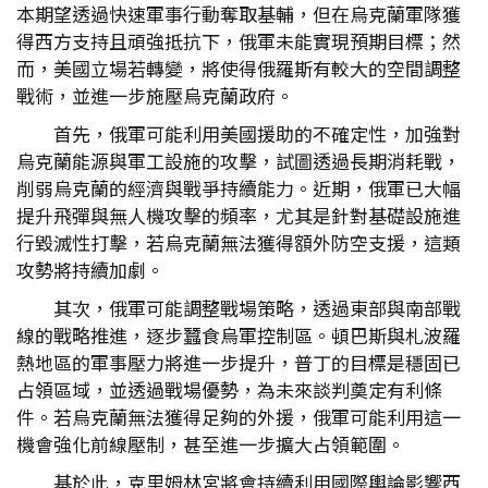
本期望透過快速軍事行動奪取基輔，但在烏克蘭軍隊獲
得西方支持且頑強抵抗下，俄軍未能實現預期目標；然
而，美國立場若轉變，將使得俄羅斯有較大的空間調整
戰術，並進一步施壓烏克蘭政府。
首先，俄軍可能利用美國援助的不確定性，加強對
烏克蘭能源與軍工設施的攻擊，試圖透過長期消耗戰，
削弱烏克蘭的經濟與戰爭持續能力。近期，俄軍已大幅
提升飛彈與無人機攻擊的頻率，尤其是針對基礎設施進
行毀滅性打擊，若烏克蘭無法獲得額外防空支援，這類
攻勢將持續加劇。
其次，俄軍可能調整戰場策略，透過東部與南部戰
線的戰略推進，逐步蠶食烏軍控制區。頓巴斯與札波羅
熱地區的軍事壓力將進一步提升，普丁的目標是穩固已
占領區域，並透過戰場優勢，為未來談判奠定有利條
件。若烏克蘭無法獲得足夠的外援，俄軍可能利用這一
機會強化前線壓制，甚至進一步擴大占領範圍。
基於此，克里姆林宮將會持續利用國際輿論影響西