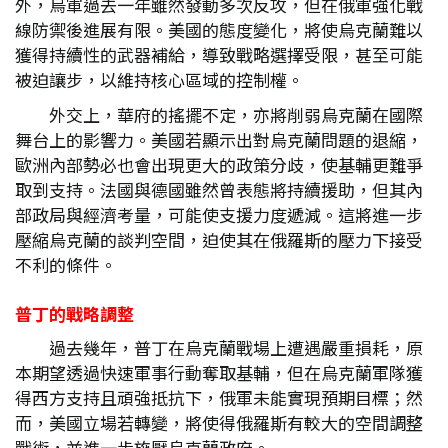
外，烏軍過去一年雖然發動多次反攻，但在俄軍強化戰
線防禦後進展有限。美國的態度變化，將使烏克蘭難以
獲得持續性的武器補給，導致戰略選擇受限，甚至可能
被迫讓步，以維持核心區域的控制權。
外交上，華府的搖擺不定，亦將削弱烏克蘭在國際
舞台上的影響力。美國若顯示出對烏克蘭問題的退縮，
歐洲內部勢必也會出現更大的政策分歧，使基輔更難爭
取到支持。法國與德國雖然曾表態將持續援助，但其內
部政局與經濟考量，可能使支援力度遞減。這將進一步
壓縮烏克蘭的談判空間，迫使其在俄羅斯的壓力下接受
不利的條件。
普丁的戰略調整
過去幾年，普丁在烏克蘭戰場上遭遇嚴重損耗，原
本期望透過快速軍事行動奪取基輔，但在烏克蘭軍隊獲
得西方支持且頑強抵抗下，俄軍未能實現預期目標；然
而，美國立場若轉變，將使得俄羅斯有較大的空間調整
戰術，並進一步施壓烏克蘭政府。