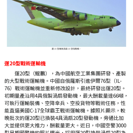
運20
型戰術運輸機
運20型（鯤鵬），為中國航空工業集團研發、產製
的大型戰術運輸機。中國自俄羅斯引進伊爾76型（IL-
76）戰術運輸機並重新修改設計，最終研發出運20型。
初期量產沿用4具俄製渦扇發動機，最大酬載量達66噸，
可執行運輸裝備、空降傘兵、空投貨物等戰術任務，性
能直逼美國C-17全球霸王戰術運輸機。據照片顯示，較
晚批次的運20型已換裝4具渦扇20型發動機，旁通比加
大並提供更大推力，酬載量更大。近日，中國空警3000
型早期預警機的照片曝光，採用運20型換裝渦扇20型為