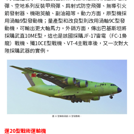
彈、空地系列反裝甲飛彈、肩射式防空飛彈、無導引火
箭發射器、機砲莢艙、副油箱等。動力方面，原型機採
用渦軸9型發動機；量產型和改良型則改用渦軸9C型發
動機，可輸出更大軸馬力。外銷方面，傳出巴基斯坦將
採購武直10ME型，這也是該國採購JF-17雷電（FC-1梟
龍）戰機、殲10CE型戰機、VT-4主戰車後，又一次對大
陸採購武器的實例。
運20
型戰術運輸機