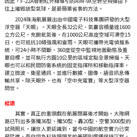
因此，F-22A發射紅外線導引的AIM-9X空對空飛彈由下
往上摧毀該型氣球，是最簡單省事的方法。
2024珠海航展展出由中國電子科技集團研發的大型
浮空器「天眼」。天眼全長32公尺、氣囊容積量達1600
立方公尺，充飽氦氣後，在1000公尺高度空域可滯空15
日，也可抵抗10級強風和雷雨。天眼可攜帶光電偵搜系
統，可24小時不間斷、360度從空中監視地面動態及重
要目標，並可執行方圓10公里的區域定點全景掃描。天
眼也可以和民間防衛系統的固定指揮所和移動指揮車，
建立微波、衛星通訊，並進行數據、圖像、語音訊息傳
輸共享。除天眼外，也有「空中充電寶」等大型浮空器
問世。
結語
其實，真正的重頭戲在航展閉幕後才開始。大陸網
路已刊出多張殲36型、殲50型、轟20型、空警3000型的
試飛照片，讓世人更認識到，當今中國的航空實力已突
飛猛進，而自詡為科技領頭羊的美國則選擇保持沉默。