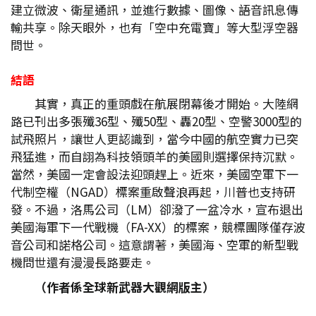
建立微波、衛星通訊，並進行數據、圖像、語音訊息傳
輸共享。除天眼外，也有「空中充電寶」等大型浮空器
問世。
結語
其實，真正的重頭戲在航展閉幕後才開始。大陸網
路已刊出多張殲36型、殲50型、轟20型、空警3000型的
試飛照片，讓世人更認識到，當今中國的航空實力已突
飛猛進，而自詡為科技領頭羊的美國則選擇保持沉默。
當然，美國一定會設法迎頭趕上。近來，美國空軍下一
代制空權（NGAD）標案重啟聲浪再起，川普也支持研
發。不過，洛馬公司（LM）卻潑了一盆冷水，宣布退出
美國海軍下一代戰機（FA-XX）的標案，競標團隊僅存波
音公司和諾格公司。這意謂著，美國海、空軍的新型戰
機問世還有漫漫長路要走。
（作者係全球新武器大觀網版主）