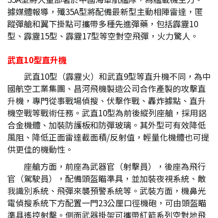
據媒體報導，殲35A型將配備最新型主動相陣雷達，匿
蹤彈艙和翼下掛點可攜帶多種先進彈藥，包括霹靂10
型、霹靂15型、霹靂17型等空對空飛彈，火力驚人。
武直10
型直升機
武直10型（霹靂火）和武直9型等直升機不同，為中
國航空工業集團、昌河飛機製造公司合作產製的攻擊直
升機，專門從事戰場偵搜、伏擊作戰、轟炸據點、直升
機空戰等戰術任務。武直10型為前後縱列座艙，採用鋁
合金機體、加裝防護板和防彈玻璃。其外型可有效降低
風阻、降低正面雷達截面積/反射值，輕量化機體也可提
供更佳的機動性。
座艙方面，前座為武器官（射擊員），後座為飛行
官（駕駛員），配備頭盔瞄準具，並加裝夜視系統、敵
我識別系統、飛彈來襲預警系統等。武裝方面，機鼻光
電偵搜系統下方配置一門23公厘口徑機砲，可由頭盔瞄
準具遙控射擊。側面武器掛架可攜帶紅箭系列空對地飛