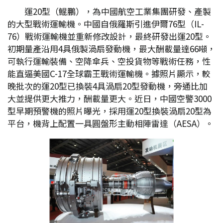
運20型（鯤鵬），為中國航空工業集團研發、產製
的大型戰術運輸機。中國自俄羅斯引進伊爾76型（IL-
76）戰術運輸機並重新修改設計，最終研發出運20型。
初期量產沿用4具俄製渦扇發動機，最大酬載量達66噸，
可執行運輸裝備、空降傘兵、空投貨物等戰術任務，性
能直逼美國C-17全球霸王戰術運輸機。據照片顯示，較
晚批次的運20型已換裝4具渦扇20型發動機，旁通比加
大並提供更大推力，酬載量更大。近日，中國空警3000
型早期預警機的照片曝光，採用運20型換裝渦扇20型為
平台，機背上配置一具圓盤形主動相陣雷達（AESA）。