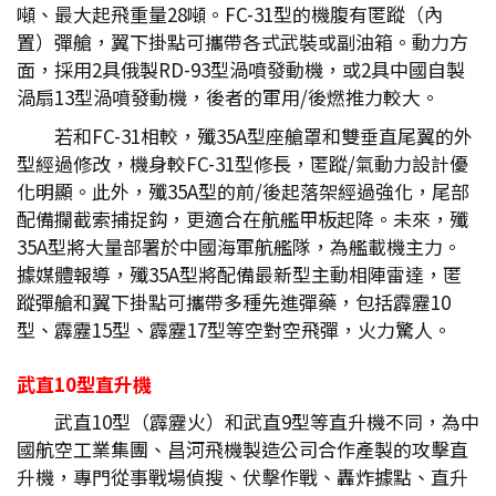
噸、最大起飛重量28噸。FC-31型的機腹有匿蹤（內
置）彈艙，翼下掛點可攜帶各式武裝或副油箱。動力方
面，採用2具俄製RD-93型渦噴發動機，或2具中國自製
渦扇13型渦噴發動機，後者的軍用/後燃推力較大。
若和FC-31相較，殲35A型座艙罩和雙垂直尾翼的外
型經過修改，機身較FC-31型修長，匿蹤/氣動力設計優
化明顯。此外，殲35A型的前/後起落架經過強化，尾部
配備攔截索捕捉鈎，更適合在航艦甲板起降。未來，殲
35A型將大量部署於中國海軍航艦隊，為艦載機主力。
據媒體報導，殲35A型將配備最新型主動相陣雷達，匿
蹤彈艙和翼下掛點可攜帶多種先進彈藥，包括霹靂10
型、霹靂15型、霹靂17型等空對空飛彈，火力驚人。
武直10
型直升機
武直10型（霹靂火）和武直9型等直升機不同，為中
國航空工業集團、昌河飛機製造公司合作產製的攻擊直
升機，專門從事戰場偵搜、伏擊作戰、轟炸據點、直升