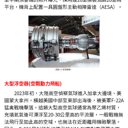
平台，機背上配置一具圓盤形主動相陣雷達（AESA）。
大型浮空器(
空飄動力飛船)
2023年初，大陸高空偵察氣球進入加拿大邊境、美
國蒙大拿州，橫越美國中部至東部出海後，被美軍F-22A
猛禽戰機擊落。這類大型高空氣球通常為聚乙烯材質，
充填氦氣後可漂浮至20-30公里高的平流層，一般戰機無
法飛行至如此高的空域，也無法在近距離用機砲擊落。