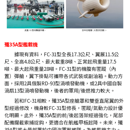
殲35A
型艦載機
據現有資料，FC-31型全長17.3公尺、翼展11.5公
尺、全高4.8公尺、最大載重8噸、正常起飛重量17.5
噸、最大起飛重量28噸。FC-31型的機腹有匿蹤（內
置）彈艙，翼下掛點可攜帶各式武裝或副油箱。動力方
面，採用2具俄製RD-93型渦噴發動機，或2具中國自製
渦扇13型渦噴發動機，後者的軍用/後燃推力較大。
若和FC-31相較，殲35A型座艙罩和雙垂直尾翼的外
型經過修改，機身較FC-31型修長，匿蹤/氣動力設計優
化明顯。此外，殲35A型的前/後起落架經過強化，尾部
配備攔截索捕捉鈎，更適合在航艦甲板起降。未來，殲
35A型將大量部署於中國海軍航艦隊，為艦載機主力。