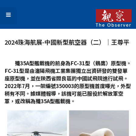
2024珠海航展-中國新型航空器（二）│王尊平
殲35A
型艦載機的前身為FC-31
型（鶻鷹）原型機。
FC-31
型是由瀋陽飛機工業集團獨立出資研發的雙發單
座原型機，並在陝西省閻良區的中國試飛院進行試飛。
2022
年7
月，一架編號350003
的原型機首度曝光，外型
稍有不同。據媒體報導，該機可能已服役於解放軍空
軍，或改稱為殲35A
型艦載機。