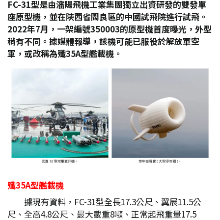
FC-31
型是由瀋陽飛機工業集團獨立出資研發的雙發單
座原型機，並在陝西省閻良區的中國試飛院進行試飛。
2022
年7
月，一架編號350003
的原型機首度曝光，外型
稍有不同。據媒體報導，該機可能已服役於解放軍空
軍，或改稱為殲35A
型艦載機。
殲35A
型艦載機
據現有資料，FC-31型全長17.3公尺、翼展11.5公
尺、全高4.8公尺、最大載重8噸、正常起飛重量17.5