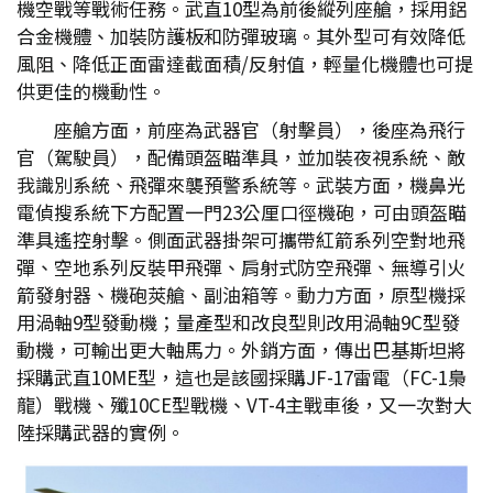
機空戰等戰術任務。武直10型為前後縱列座艙，採用鋁
合金機體、加裝防護板和防彈玻璃。其外型可有效降低
風阻、降低正面雷達截面積/反射值，輕量化機體也可提
供更佳的機動性。
座艙方面，前座為武器官（射擊員），後座為飛行
官（駕駛員），配備頭盔瞄準具，並加裝夜視系統、敵
我識別系統、飛彈來襲預警系統等。武裝方面，機鼻光
電偵搜系統下方配置一門23公厘口徑機砲，可由頭盔瞄
準具遙控射擊。側面武器掛架可攜帶紅箭系列空對地飛
彈、空地系列反裝甲飛彈、肩射式防空飛彈、無導引火
箭發射器、機砲莢艙、副油箱等。動力方面，原型機採
用渦軸9型發動機；量產型和改良型則改用渦軸9C型發
動機，可輸出更大軸馬力。外銷方面，傳出巴基斯坦將
採購武直10ME型，這也是該國採購JF-17雷電（FC-1梟
龍）戰機、殲10CE型戰機、VT-4主戰車後，又一次對大
陸採購武器的實例。