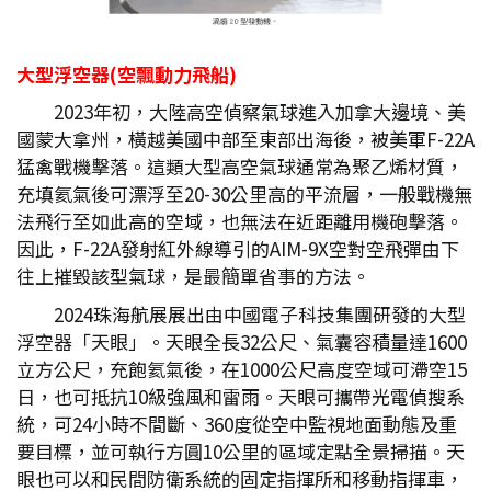
大型浮空器(
空飄動力飛船)
2023年初，大陸高空偵察氣球進入加拿大邊境、美
國蒙大拿州，橫越美國中部至東部出海後，被美軍F-22A
猛禽戰機擊落。這類大型高空氣球通常為聚乙烯材質，
充填氦氣後可漂浮至20-30公里高的平流層，一般戰機無
法飛行至如此高的空域，也無法在近距離用機砲擊落。
因此，F-22A發射紅外線導引的AIM-9X空對空飛彈由下
往上摧毀該型氣球，是最簡單省事的方法。
2024珠海航展展出由中國電子科技集團研發的大型
浮空器「天眼」。天眼全長32公尺、氣囊容積量達1600
立方公尺，充飽氦氣後，在1000公尺高度空域可滯空15
日，也可抵抗10級強風和雷雨。天眼可攜帶光電偵搜系
統，可24小時不間斷、360度從空中監視地面動態及重
要目標，並可執行方圓10公里的區域定點全景掃描。天
眼也可以和民間防衛系統的固定指揮所和移動指揮車，