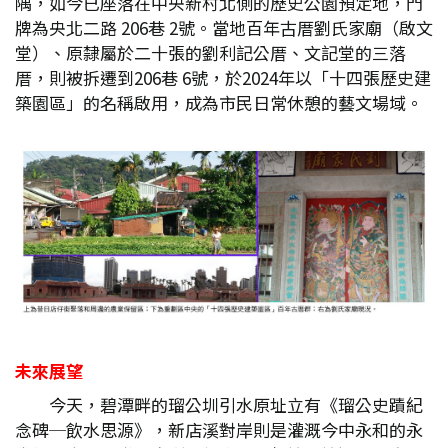
隅，如今已座落在中央新村北側的歷史公園預定地，門
牌為央北二路 206巷 2號。當地百年古厝劉氏家廟（啟文
堂）、原隸屬於二十張的劉利記公厝、文記堂的三落
厝，則被拆遷到206巷 6號，於2024年以「十四張歷史建
築園區」的名稱啟用，成為市民日常休憩的藝文場域。
未來展望
今天，碧潭畔的瑠公圳引水原址立有《瑠公史蹟紀
念碑─飲水思源》，新店溪對岸則是灌溉今中永和的永