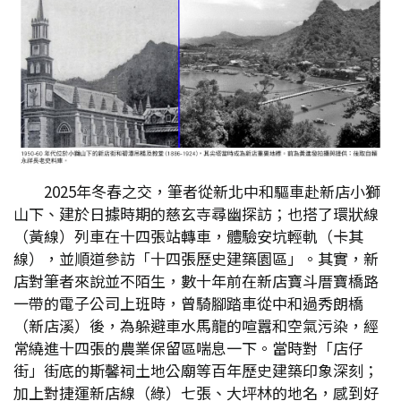
2025年冬春之交，筆者從新北中和驅車赴新店小獅
山下、建於日據時期的慈玄寺尋幽探訪；也搭了環狀線
（黃線）列車在十四張站轉車，體驗安坑輕軌（卡其
線），並順道參訪「十四張歷史建築園區」。其實，新
店對筆者來說並不陌生，數十年前在新店寶斗厝寶橋路
一帶的電子公司上班時，曾騎腳踏車從中和過秀朗橋
（新店溪）後，為躲避車水馬龍的喧囂和空氣污染，經
常繞進十四張的農業保留區喘息一下。當時對「店仔
街」街底的斯馨祠土地公廟等百年歷史建築印象深刻；
加上對捷運新店線（綠）七張、大坪林的地名，感到好