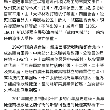
場。乾隆末年發生以福建漳州移民為主的林爽文事件，
泉州安溪籍的林賀、翁滿、陳抱率領義民五百名協助清
官軍平定，由「大坪林攻打暗坑仔等處。四面會合，殺
死賊匪百餘人。義民被殺五十餘人…賊匪雖皆奔散，現
在復聚暗坑仔等處，不時出沒。」咸豐年間（1851-
1861）新店溪兩岸爆發漳泉械鬥（或閩客械鬥），暗坑
仔的漳州人受挫，傷亡慘重。
1949年國府遷台後，新店因鄰近戰時陪都台北市，
成為遷台軍眷、中南部北上求職者及教師、公務員的居
住地。1967年，在十四張南側興建中央新村，以安置民
意代表。而原來屬於農業村落的七張、十二張、二十張
及寶斗厝，紛紛由農田轉變成高樓林立的商業住宅區和
高科技的工業園區，十四張依然列為農業保留區。但為
了建設環狀線捷運，當局除解禁農業保留區，並開發中
央新村北側重劃區。
2011年開始強制拆除十四張的百年歷史建築。黃線
捷運南機廠址之店仔街的斯馨祠暫遷到捷運高架橋下一