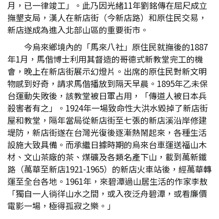
月，已一律竣工」。此乃因光緒11年劉銘傳在屈尺成立
撫墾支局，漢人在新店街（今新店路）和原住民交易，
新店遂成為進入北部山區的重要街市。
今烏來鄉境內的「馬來八社」原住民就撫後的1887
年1月，馬偕博士利用其督造的哥德式新教堂完工的機
會，晚上在新店街展示幻燈片。出席的原住民對新文明
物感到好奇，請求馬偕播放到隔天早晨。1895年乙未保
台運動失敗後，該教堂被日軍占用，「傳道人被日本兵
殺害者有之」。1924年一場致命性大洪水毀掉了新店街
屋和教堂，隔年當局從新店街至七張的新店溪沿岸修建
堤防，新店街遂在台灣光復後逐漸熱鬧起來，各種生活
設施大致具備。而承繼日據時期的烏來台車運送福山木
材、文山茶廠的茶、煤礦及各類名產下山，載到萬新鐵
路（萬華至新店1921-1965）的新店火車站後，經萬華轉
運至全台各地。1961年，來碧潭過山居生活的作家李敖
「獨自一人徜徉山水之間，或入夜泛舟碧潭，或看廉價
電影一場，極得孤寂之樂。」