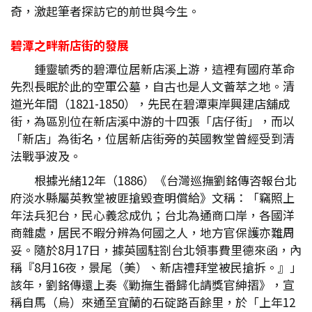
奇，激起筆者探訪它的前世與今生。
碧潭之畔新店街的發展
鍾靈毓秀的碧潭位居新店溪上游，這裡有國府革命
先烈長眠於此的空軍公墓，自古也是人文薈萃之地。清
道光年間（1821-1850），先民在碧潭東岸興建店舖成
街，為區別位在新店溪中游的十四張「店仔街」，而以
「新店」為街名，位居新店街旁的英國教堂曾經受到清
法戰爭波及。
根據光緒12年（1886）《台灣巡撫劉銘傳咨報台北
府淡水縣屬英教堂被匪搶毀查明償給》文稱：「竊照上
年法兵犯台，民心義忿成仇；台北為通商口岸，各國洋
商雜處，居民不暇分辨為何國之人，地方官保護亦難周
妥。隨於8月17日，據英國駐劄台北領事費里德來函，內
稱『8月16夜，景尾（美）、新店禮拜堂被民搶拆。』」
該年，劉銘傳還上奏《勦撫生番歸化請獎官紳摺》，宣
稱自馬（烏）來通至宜蘭的石碇路百餘里，於「上年12