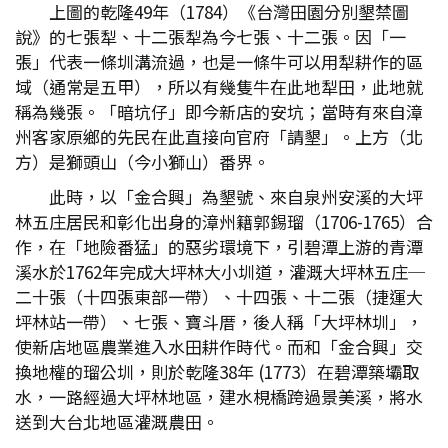
上圖的乾隆49年（1784）《台灣田園分別墾禁圖
說》的七張犁、十二張犁為今七張、十二張。因「一
張」代表一條圳溝流過，也是一條牛可以用犁耕作的區
域（通常是五甲），所以有幾隻牛在此地犁田，此地就
稱為幾張。「暗坑仔」即今新店的安坑；當時有來自漳
州客家原鄉的先民在此直接向官府「請墾」。上方（北
方）是獅頭山（今小獅山）番界。
此時，以「金合興」為墾號、來自泉州安溪的大坪
林五庄居民和彰化出身的漳州籍郭錫瑠（1706-1765）合
作，在「地險番猛」的惡劣環境下，引碧潭上游的青潭
溪水於1762年完成大坪林大小圳道，灌溉大坪林五庄─
二十張（十四張東部一帶）、十四張、十二張（捷運大
坪林站一帶）、七張、寶斗厝，後人稱「大坪林圳」，
使新店地區農業進入水田耕作時代。而和「金合興」交
換地權的瑠公圳，則於乾隆38年 (1773）在碧潭築壩取
水，一路經過大坪林地區，建水梘橋跨過景美溪，將水
送到大台北地區灌溉農田。