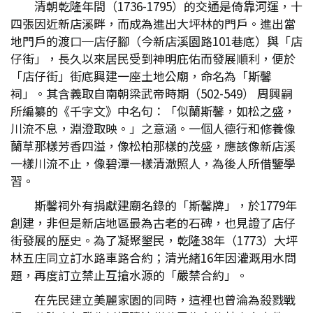
清朝乾隆年間（1736-1795）的交通是倚靠河運，十
四張因近新店溪畔，而成為進出大坪林的門戶。進出當
地門戶的渡口─店仔腳（今新店溪園路101巷底）與「店
仔街」，長久以來居民受到神明庇佑而發展順利，便於
「店仔街」街底興建一座土地公廟，命名為「斯馨
祠」。其含義取自南朝梁武帝時期（502-549） 周興嗣
所編纂的《千字文》中名句：「似蘭斯馨，如松之盛，
川流不息，淵澄取映。」之意涵。一個人德行和修養像
蘭草那樣芳香四溢，像松柏那樣的茂盛，應該像新店溪
一樣川流不止，像碧潭一樣清澈照人，為後人所借鑒學
習。
斯馨祠外有捐獻建廟名錄的「斯馨牌」，於1779年
創建，非但是新店地區最為古老的石碑，也見證了店仔
街發展的歷史。為了凝聚墾民，乾隆38年（1773）大坪
林五庄同立訂水路車路合約；清光緒16年因灌溉用水問
題，再度訂立禁止互搶水源的「嚴禁合約」。
在先民建立美麗家園的同時，這裡也曾淪為殺戮戰