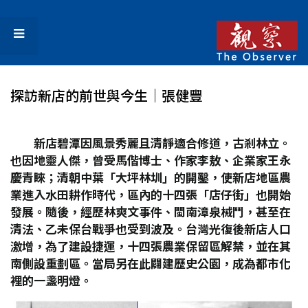
探訪新店的前世與今生│張健豐
新店碧潭因風景秀麗且清靜適合修道，古剎林立。
也因地靈人傑，曾受馬偕博士、作家李敖、企業家王永
慶青睞；清朝中葉「大坪林圳」的開鑿，使新店地區農
業進入水田耕作時代，區內的十四張「店仔街」也開始
發展。隨後，經歷林爽文事件、閩南漳泉械鬥，甚至在
清法、乙未保台戰爭也受到波及。台灣光復後新店人口
激增，為了建設捷運，十四張農業保留區解禁，並在其
南側設重劃區。當局另在此闢建歷史公園，成為都市化
裡的一盞明燈。