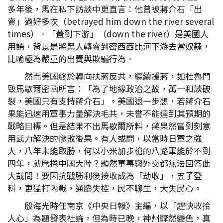
多年後，馬在私下訪談中更直言：他曾被蔣介石「出
賣」過好多次（betrayed him down the river several
times）。「蓋到下游」（down the river）是美國人
用語，背景是將黑人轉賣到密西西比河下游去當奴隸，
比喻極為嚴重的出賣與欺騙行為。
然而美國終於轉向扶蔣反共，繼續援蔣，如杜魯門
致馬歇爾密函所言：「為了地緣政治之故，萬一和談破
裂，美國只有支持蔣介石」。美國退一步想，若蔣介石
果能迅速用軍事力量解決毛共，未嘗不能達到其預期的
戰略目標。但是結果不出馬歇爾所料，蔣果然嘗到刻意
用武力解決的慘敗後果。有人或問，以當時日軍之強
大，八年未能取勝，何以小米加步槍的八路軍能於不到
四年，就席捲中國大陸？顯然軍事與外交都無法回答此
大哉問！要因抗戰勝利後接收成為「劫收」，五子登
科，更猛打內戰，通膨失控，民不聊生，大失民心。
殷海光時任南京《中央日報》主編，以「趕快收拾
人心」為題發表社論，但為時已晚，神州驟然變色，真