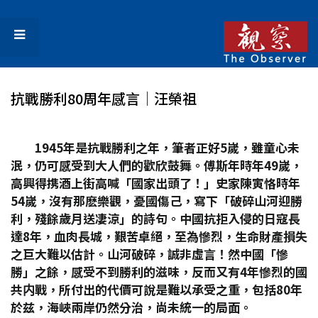
抗戰勝利80周年感言│汪榮祖
1945
年是抗戰勝利之年，筆者正好5
嵗，雖童心未
泯，仍可感受到大人們的歡欣鼓舞。傅斯年時年49
嵗，
高興得携酒上街高喊「國家出頭了！」史家陳寅恪時年
54
嵗，沒有那麽樂觀，憂國傷己，寫下「破碎山河迎勝
利，殘餘歲月送凄涼」的詩句。中國抗拒入侵的日寇長
達8
年，血肉長城，艱苦卓絕，至為慘烈，生命財產損失
之巨大難以估計。山河破碎，誠非虛言！然中國「慘
勝」之餘，感受不到勝利的滋味，反而又有4
年慘烈的國
共内戰，所付出的代價可說是難以承受之重，包括80
年
於兹，海峽兩岸仍然分治，尚未統一的局面。