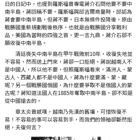
日的日記中，也提到羅斯福曾專電蔣介石問他要不要中
南半島，蔣回稱不要。羅斯福與邱吉爾商量時，邱認為
蔣會要中南半島，但蔣不要。日本無條件投降後，原由
戰勝國重新規劃戰後秩序，也就是由戰勝國分享戰利
品，美國為當時的四強之首，更一言九鼎，蔣介石卻不
願收復中南半島。
清廷喪失中南半島在甲午戰敗前10年，收復失地並
不容易，然而送上門來，蔣卻一口拒絕。蔣說越南人不
是中國人，所以他不要，但照羅斯福看來，滿洲人、蒙
古人、西藏人都不是中國人，蔣為什麼要滿、蒙、藏
呢？另一個戰勝國俄國，為什麼要爭取不是俄國人的蒙
古呢？蔣知道法國人在1885年奪取中南半島，卻不知是
從中國搶去的。
章太炎曾感嘆，越南乃先漢的舊壤，可惜恢復不
易！不容易的事可以容易到手，而我們的領袖卻斷然拒
絕，夫復何言？