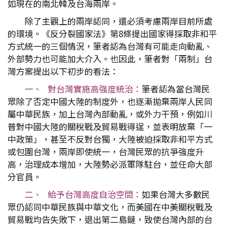
如現在的南北韓及台海兩岸。
除了主觀上的兩岸認同，還必須考慮兩岸目前所處
的環境。《反分裂國家法》第8條提出國家得採取非和平
方式統一的三個情況，筆者認為台灣有可能走向動亂、
外部勢力也可能加大介入。也因此，筆者對「兩制」台
灣方案提出以下初步的看法：
一、 對台灣實施高強度統治：
筆者認為當台灣民
眾除了否定中國大陸的制度外，也逐漸拋棄兩岸人民同
屬中華民族，加上台灣內部動亂，或外力干預，例如川
普對中國大陸的關稅戰及貿易戰得逞，並表明放棄「一
中政策」，甚至不反對台獨，大陸被迫採取非和平方式
或包圍台灣，兩岸即使統一，台灣民眾的抗爭強度升
高，治理成本增加，大陸勢必派軍隊駐台，並任命大部
分官員。
二、 給予台灣高度自治空間：
如果台灣大多數民
眾仍認同中華民族與中華文化，而美國在中美關稅戰及
貿易戰均告失敗下，退出第二島鏈，致使台灣內部的台