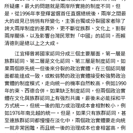
所疑慮，最大的問題就是兩岸所實施的制度不同，但
是，從1996年李登輝當選首任直選總統後，兩岸之間最
大的歧見已悄悄有所變化，主張台獨或分裂國家者除了
誇大兩岸制度的差異外，更不斷從族群、文化上，割裂
兩岸關係，以及影響台灣民眾對「中國」的認同，而賴
清德則是總以上之大成。
江宜樺曾將國家認同分成三個主要層面，第一層是
族群認同、第二層是文化認同、第三層是制度認同。如
果兩個原先統一但後來分裂的政治實體，在三個認同層
面都能達成一致，或較弱勢的政治實體接受較強勢政治
實體的制度模式，走向統一的機率自然較高，例如1990
年的東、西德合併。如果缺乏制度認同，但兩個政治實
體在文化與族群認同上有強烈共識，最後未必能採和平
方式統一，但統一後的阻力或治理成本會相對較小，例
如1976年南北越的統一。但是，如果只有族群認同，甚
至連族群認同都慢慢在淡化中，兩個政治實體要走向統
一就非常困難，而且統一後的治理成本也會相當高，例