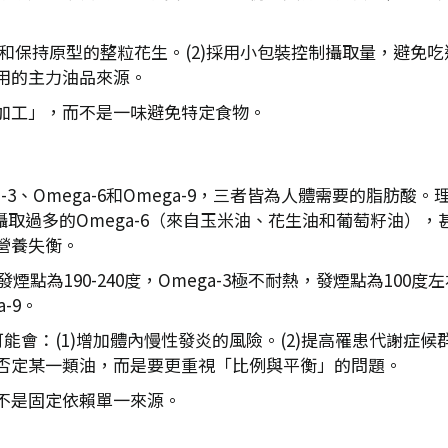
糖和保持原型的整粒花生。(2)採用小包裝控制攝取量，避免吃
用的主力油品來源。
加工」，而不是一味避免特定食物。
3、Omega-6和Omega-9，三者皆為人體需要的脂肪酸。
攝取過多的Omega-6（來自玉米油、花生油和葡萄籽油），甚至
營養失衡。
ga-9發煙點為190-240度，Omega-3極不耐熱，發煙點為
-9。
-3可能會：(1)增加體內慢性發炎的風險。(2)提高罹患代謝症
否定某一類油，而是要更重視「比例與平衡」的問題。
不是固定依賴單一來源。