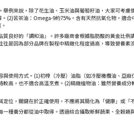
。舉例來說，除了花生油、玉米油與葡萄籽油，大家可考慮使
醇。(2)苦茶油：Omega-9約75%，含有天然抗氧化物，適合中
菜。
品質良好的「調和油」。許多廠商會根據脂肪酸的黃金比例
往往是因為部分品牌在製程中精緻化程度過高，導致營養素
容與使用方式。(1)初榨（冷壓）油脂（如冷壓橄欖油、亞
格較高，也不適合高溫烹煮。(2)精緻植物油：雖然營養成
其定位，關鍵在於正確使用，不應將其簡化為「健康」或「
每一種養分都從油中取得。透過綜合攝取新鮮蔬果、全穀類