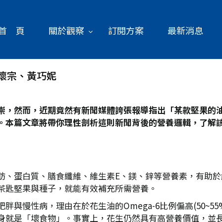
首 頁
關於觀察
訂閱方案
最新消息
懷宗、黃巧妮
崇，然而，近期竟然有新聞媒體誇張報導指出「某款堅果的
。本篇文章將帶你理性剖析這則新聞背後的營養邏輯，了解
肪、蛋白質、膳食纖維、維生素E、鎂、鋅等營養素，有助
茶匙堅果與種子，就能有效補充所需營養。
慢性病，理由在於花生油的Omega-6比例偏高(50~55%)
身就是「壞食物」。事實上，花生仍然具有高營養價值，並