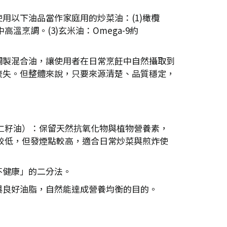
用以下油品當作家庭用的炒菜油：(1)橄欖
高溫烹調。(3)玄米油：Omega-9約
調製混合油，讓使用者在日常烹飪中自然攝取到
流失。但整體來說，只要來源清楚、品質穩定，
麻仁籽油）：保留天然抗氧化物與植物營養素，
分較低，但發煙點較高，適合日常炒菜與煎炸使
不健康」的二分法。
與良好油脂，自然能達成營養均衡的目的。