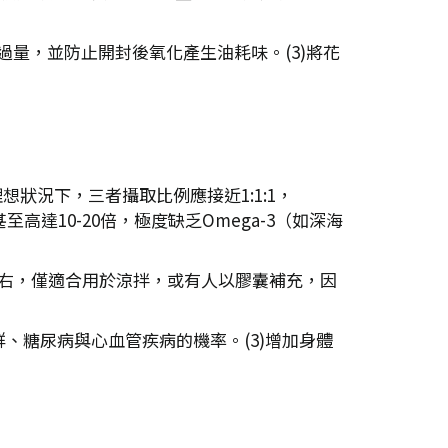
過量，並防止開封後氧化產生油耗味。(3)將花
理想狀況下，三者攝取比例應接近1:1:1，
高達10-20倍，極度缺乏Omega-3（如深海
100度左右，僅適合用於涼拌，或有人以膠囊補充，因
候群、糖尿病與心血管疾病的機率。(3)增加身體