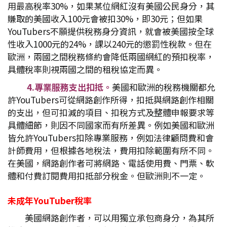
用最高稅率30%，如果某位網紅沒有美國公民身分，其
賺取的美國收入100元會被扣30%，即30元；但如果
YouTubers不願提供稅務身分資訊，就會被美國按全球
性收入1000元的24%，課以240元的懲罰性稅款。但在
歐洲，兩國之間稅務條約會降低兩國網紅的預扣稅率，
具體稅率則視兩國之間的租稅協定而異。
4.專業服務支出扣抵。
美國和歐洲的稅務機關都允
許YouTubers可從網路創作所得，扣抵與網路創作相關
的支出，但可扣減的項目、扣稅方式及整體申報要求等
具體細節，則因不同國家而有所差異。例如美國和歐洲
皆允許YouTubers扣除專業服務，例如法律顧問費和會
計師費用，但根據各地稅法，費用扣除範圍有所不同。
在美國，網路創作者可將網路、電話使用費、門票、軟
體和付費訂閱費用扣抵部分稅金。但歐洲則不一定。
未成年YouTuber
稅率
美國網路創作者，可以用獨立承包商身分，為其所