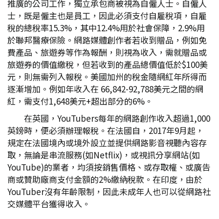
推廣的公司工作，獨立承包商被視為自僱人士。自僱人
士，既是僱主也是員工，因此必須支付自雇稅項，自雇
稅的總稅率15.3%，其中12.4%用於社會保障，2.9%用
於聯邦醫療保險。網路媒體創作者若收到贈品，例如免
費產品、旅遊券等作為報酬，則視為收入，需就贈品或
旅遊券的價值繳稅，但若收到的產品總價值低於$100美
元，則無需列入報稅。美國加州的稅金隨網紅年所得而
逐漸增加。例如年收入在 66,842-92,788美元之間的網
紅，需支付1,648美元+超出部分的6%。
在英國，YouTubers每年的網路創作收入超過1,000
英鎊時，便必須辦理報稅。在法國自，2017年9月起，
規定在法國境內或境外設立並提供網路影音視聽內容存
取，無論是串流服務(如Netflix)，或視訊分享網站(如
YouTube)的業者，均須按銷售價格、或存取權、或廣告
商或贊助廠商支付金額的2%繳納稅款。在印度，由於
YouTuber沒有年齡限制，因此未成年人也可以從網路社
交媒體平台獲得收入。