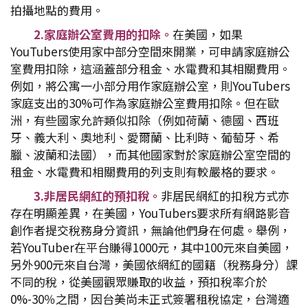
拍攝地點的費用。
2.家庭辦公室費用的扣除。
在美國，如果
YouTubers使用家中部分空間來開業，可申請家庭辦公
室費用扣除，這涵蓋部分租金、水電費和其相關費用。
例如，將公寓一小部分用作家庭辦公室，則YouTubers
家庭支出的30%可作為家庭辦公室費用扣除。但在歐
洲，有些國家允許類似扣除（例如荷蘭、德國、西班
牙、義大利、奧地利、愛爾蘭、比利時、葡萄牙、希
臘、波蘭和法國），而其他國家對於家庭辦公室空間的
租金、水電費和相關費用的列支則有較嚴格的要求。
3.非居民網紅的預扣稅。
非居民網紅的扣稅方式亦
存在明顯差異，在美國，YouTubers要求所有網路影音
創作者提交稅務身分資訊，無論他們身在何處。舉例，
若YouTuber在平台賺得1000元，其中100元來自美國，
另外900元來自台灣，美國依網紅的國籍（稅務身分）課
不同的稅，從美國觀眾賺取的收益，預扣稅率介於
0%-30％之間，因台美尚未正式簽署租稅協定，台灣適