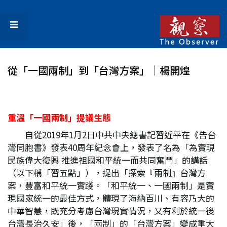
從「一國兩制」到「台灣方案」│楊開煌
重溫「一國兩制」提議生態
自從2019年1月2日中共中央總書記習近平在《告台
灣同胞書》發表40周年紀念會上，發表了名為「為實現
民族偉大復興 推進祖國和平統一而共同奮鬥」的講話
（以下稱「習五點」），提出「探索『兩制』台灣方
案，豐富和平統一實踐。「和平統一、一國兩制」是實
現國家統一的最佳方式，體現了海納百川、有容乃大的
中華智慧，既充分考慮台灣現實情況，又有利於統一後
台灣長治久安」後，「兩制」的「台灣方案」變成重大