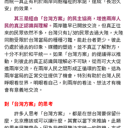
而統一真正有利於兩岸同胞福祉的承諾，達成「長治久
安」的效果。
其三是經由「台灣方案」的民主協商，增進兩岸人
民的真正認識與理解。
兩岸雖早已開放交流，但真正往
來的民眾依然不多，台灣只有1/3的民眾去過大陸，大陸
同胞受限於台灣當局的種種刁難，能赴台者更少。彼此
仍處於過去的印象、媒體的塑造，並不真正了解對方，
十分不利於和平統一。如果「台灣方案」的提議得以推
動，則彼此的真正認識與理解必不可缺，從而可大大促
進兩岸交流，在兩岸人民之間形成正循環的互動。這為
兩岸當局的正常交往提供了機會，特別有助於台灣人民
睜眼看世界，明眼看自己，則兩岸的看法、想法才有機
會有意義地交流。
對「台灣方案」的思考
許多人思考「台灣方案」，都是在想台灣要保留什
麼，北京應該或可以讓什麼，其實以當下來推論，此類
的思考很難齊全，因為我們很難決定統一的時機、方式