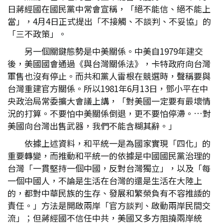
日蔣經國在國民黨中常會宣稱，「絕不能信、絕不能上
當」，4月4日正式提出「不接觸、不談判、不妥協」的
「三不政策」。
另一個關鍵態勢是中美關係。中美自1979年建交
後，美國國會通過《與台灣關係法》，卡特政府向台灣
軍售也沒有停止。而共和黨人雷根在競選時，聲稱要與
台灣重建官方關係。所以1981年6月13日，鄧小平在中
央政治局常委擴大會議上講，「對美國一定要有最壞情
況的打算。不要怕中美關係倒退，更不要怕停滯。…對
美國向台灣出售武器，我們不能含糊其辭。」
依據上述資料，和平統一是為國家實現「四化」的
重要轉變，而推動和平統一的依據是中國國民黨治理的
台灣「一貫堅持一個中國，反對台灣獨立」，以及「每
一個中國人，不論是生活在台灣的還是生活在大陸上
的，都對中華民族的生存、發展和繁榮負有不容推諉的
責任。」方法是開啟兩岸「官方談判、啟動兩岸民間交
流」；但蔣經國不信任中共，美國又多方阻撓兩岸統