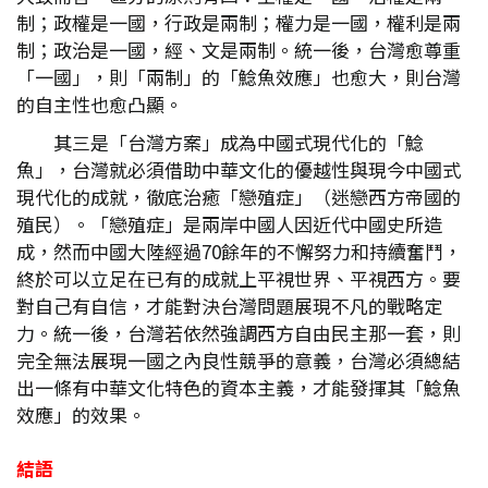
制；政權是一國，行政是兩制；權力是一國，權利是兩
制；政治是一國，經、文是兩制。統一後，台灣愈尊重
「一國」，則「兩制」的「鯰魚效應」也愈大，則台灣
的自主性也愈凸顯。
其三是「台灣方案」成為中國式現代化的「鯰
魚」，台灣就必須借助中華文化的優越性與現今中國式
現代化的成就，徹底治癒「戀殖症」（迷戀西方帝國的
殖民）。「戀殖症」是兩岸中國人因近代中國史所造
成，然而中國大陸經過70餘年的不懈努力和持續奮鬥，
終於可以立足在已有的成就上平視世界、平視西方。要
對自己有自信，才能對決台灣問題展現不凡的戰略定
力。統一後，台灣若依然強調西方自由民主那一套，則
完全無法展現一國之內良性競爭的意義，台灣必須總結
出一條有中華文化特色的資本主義，才能發揮其「鯰魚
效應」的效果。
結語