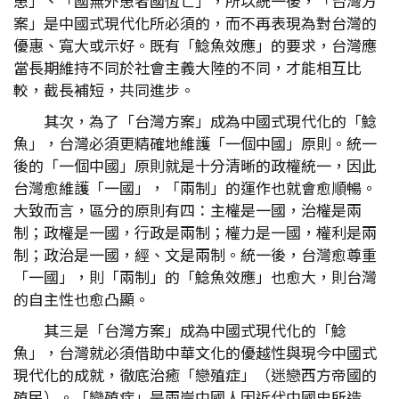
患」、「國無外患者國恆亡」，所以統一後，「台灣方
案」是中國式現代化所必須的，而不再表現為對台灣的
優惠、寬大或示好。既有「鯰魚效應」的要求，台灣應
當長期維持不同於社會主義大陸的不同，才能相互比
較，截長補短，共同進步。
其次，為了「台灣方案」成為中國式現代化的「鯰
魚」，台灣必須更精確地維護「一個中國」原則。統一
後的「一個中國」原則就是十分清晰的政權統一，因此
台灣愈維護「一國」，「兩制」的運作也就會愈順暢。
大致而言，區分的原則有四：主權是一國，治權是兩
制；政權是一國，行政是兩制；權力是一國，權利是兩
制；政治是一國，經、文是兩制。統一後，台灣愈尊重
「一國」，則「兩制」的「鯰魚效應」也愈大，則台灣
的自主性也愈凸顯。
其三是「台灣方案」成為中國式現代化的「鯰
魚」，台灣就必須借助中華文化的優越性與現今中國式
現代化的成就，徹底治癒「戀殖症」（迷戀西方帝國的
殖民）。「戀殖症」是兩岸中國人因近代中國史所造