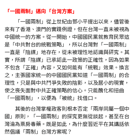
「一國兩制」邁向「台灣方案」
「一國兩制」從上世紀由鄧小平提出以來，儘管後
來有了香港、澳門的實踐例證，但在台灣一直未被視為
中國統一的方案。從一開始，中國國民黨就教育民眾這
是「中共對台的統戰策略」，所以台灣對「一國兩制」
一直是「陰謀」地存在，從未被理性地認識與研究。其
實，所謂「陰謀」已承認此一政策的正確性，因為如果
不包含「正確」內容，又如何能有「統戰」效果。換言
之，主張國家統一的中國國民黨知道「一國兩制」的合
理性，只是與中共鬥爭失敗的陰影，以及居小的現實，
使之喪失面對中共正確策略的信心。只能醜化和扭曲
「一國兩制」，以便為「被統」找借口。
其後的台灣掌權政客則根本否定「兩岸同屬一個中
國」原則，「一國兩制」的探究更無從談起，甚至在台
灣淪為票房毒藥。既是如此，為什麼習近平在其講話依
然倡議「兩制」台灣方案呢？