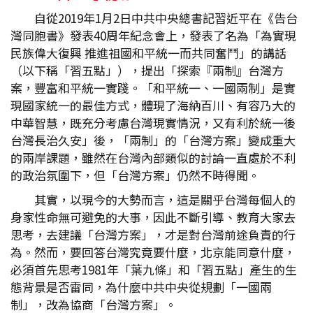
自從2019年1月2日中共中央總書記習近平在《告台
灣同胞書》發表40周年紀念會上，發表了名為「為實現
民族偉大復興 推進祖國和平統一而共同奮鬥」的講話
（以下稱「習五點」），提出「探索『兩制』台灣方
案，豐富和平統一實踐。「和平統一、一國兩制」是實
現國家統一的最佳方式，體現了海納百川、有容乃大的
中華智慧，既充分考慮台灣現實情況，又有利於統一後
台灣長治久安」後，「兩制」的「台灣方案」變成重大
的兩岸課題，雖然在台灣內部類似的討論一直處於不利
的政治氛圍下，但「台灣方案」仍然不時得聞。
其實，以現今的大勢而言，這是關乎台灣每個人的
身家性命無可避免的大事，因此不斷引導、教育大家去
思考，去建議「台灣方案」，才是對台灣前途負責的行
為。然而，要回答台灣究竟要什麼，北京能同意什麼，
必須首先思考1981年「葉九條」和「習五點」產生的生
態背景是否雷同，為什麼中共中央從規劃「一國兩
制」，改為協商「台灣方案」。