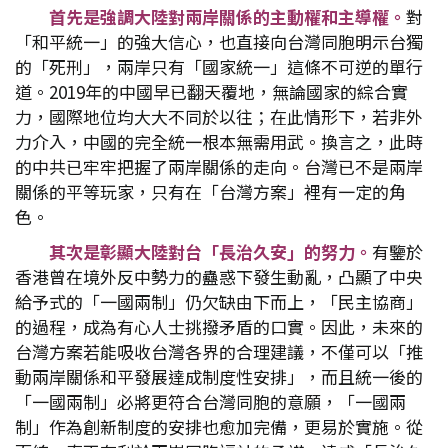
首先是強調大陸對兩岸關係的主動權和主導權。
對
「和平統一」的強大信心，也直接向台灣同胞明示台獨
的「死刑」，兩岸只有「國家統一」這條不可逆的單行
道。2019年的中國早已翻天覆地，無論國家的綜合實
力，國際地位均大大不同於以往；在此情形下，若非外
力介入，中國的完全統一根本無需用武。換言之，此時
的中共已牢牢把握了兩岸關係的走向。台灣已不是兩岸
關係的平等玩家，只有在「台灣方案」裡有一定的角
色。
其次是彰顯大陸對台「長治久安」的努力。
有鑒於
香港曾在境外反中勢力的蠱惑下發生動亂，凸顯了中央
給予式的「一國兩制」仍欠缺由下而上，「民主協商」
的過程，成為有心人士挑撥矛盾的口實。因此，未來的
台灣方案若能吸收台灣各界的合理建議，不僅可以「推
動兩岸關係和平發展達成制度性安排」，而且統一後的
「一國兩制」必將更符合台灣同胞的意願，「一國兩
制」作為創新制度的安排也愈加完備，更易於實施。從