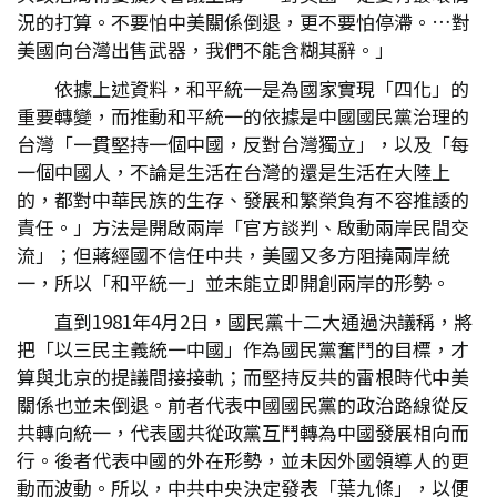
況的打算。不要怕中美關係倒退，更不要怕停滯。…對
美國向台灣出售武器，我們不能含糊其辭。」
依據上述資料，和平統一是為國家實現「四化」的
重要轉變，而推動和平統一的依據是中國國民黨治理的
台灣「一貫堅持一個中國，反對台灣獨立」，以及「每
一個中國人，不論是生活在台灣的還是生活在大陸上
的，都對中華民族的生存、發展和繁榮負有不容推諉的
責任。」方法是開啟兩岸「官方談判、啟動兩岸民間交
流」；但蔣經國不信任中共，美國又多方阻撓兩岸統
一，所以「和平統一」並未能立即開創兩岸的形勢。
直到1981年4月2日，國民黨十二大通過決議稱，將
把「以三民主義統一中國」作為國民黨奮鬥的目標，才
算與北京的提議間接接軌；而堅持反共的雷根時代中美
關係也並未倒退。前者代表中國國民黨的政治路線從反
共轉向統一，代表國共從政黨互鬥轉為中國發展相向而
行。後者代表中國的外在形勢，並未因外國領導人的更
動而波動。所以，中共中央決定發表「葉九條」，以便