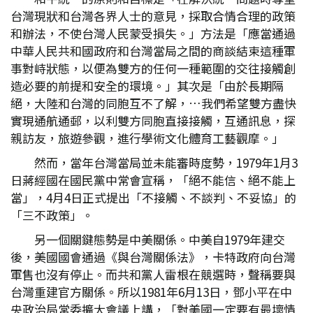
台灣現狀和台灣各界人士的意見，採取合情合理的政策
和辦法，不使台灣人民蒙受損失。」方法是「應當通過
中華人民共和國政府和台灣當局之間的商談結束這種軍
事對峙狀態，以便為雙方的任何一種範圍的交往接觸創
造必要的前提和安全的環境。」其次是「由於長期隔
絕，大陸和台灣的同胞互不了解，…我們希望雙方盡快
實現通航通郵，以利雙方同胞直接接觸，互通訊息，探
親訪友，旅遊參觀，進行學術文化體育工藝觀摩。」
然而，當年台灣當局並未能審時度勢，1979年1月3
日蔣經國在國民黨中常會宣稱，「絕不能信、絕不能上
當」，4月4日正式提出「不接觸、不談判、不妥協」的
「三不政策」。
另一個關鍵態勢是中美關係。中美自1979年建交
後，美國國會通過《與台灣關係法》，卡特政府向台灣
軍售也沒有停止。而共和黨人雷根在競選時，聲稱要與
台灣重建官方關係。所以1981年6月13日，鄧小平在中
央政治局常委擴大會議上講，「對美國一定要有最壞情