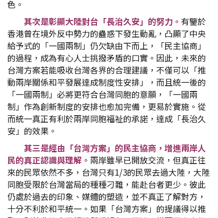
色。
其次是彰顯大陸對台「長治久安」的努力。
有鑒於
香港曾在境外反中勢力的蠱惑下發生動亂，凸顯了中央
給予式的「一國兩制」仍欠缺由下而上，「民主協商」
的過程，成為有心人士挑撥矛盾的口實。因此，未來的
台灣方案若能吸收台灣各界的合理建議，不僅可以「推
動兩岸關係和平發展達成制度性安排」，而且統一後的
「一國兩制」必將更符合台灣同胞的意願，「一國兩
制」作為創新制度的安排也愈加完備，更易於實施。從
而統一真正有利於兩岸同胞福祉的承諾，達成「長治久
安」的效果。
其三是經由「台灣方案」的民主協商，增進兩岸人
民的真正認識與理解。
兩岸雖早已開放交流，但真正往
來的民眾依然不多，台灣只有1/3的民眾去過大陸，大陸
同胞受限於台灣當局的種種刁難，能赴台者更少。彼此
仍處於過去的印象、媒體的塑造，並不真正了解對方，
十分不利於和平統一。如果「台灣方案」的提議得以推