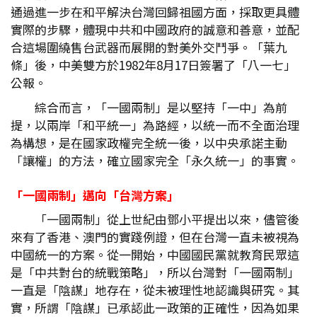
通過進一步在和平解決台灣回歸祖國方面，採取更具體
實際的步驟，體現中共和中國政府的誠意和善意，並配
合這場圍繞售台武器而展開的對美外交鬥爭。「葉九
條」後，中美雙方於1982年8月17日簽署了「八一七」
公報。
綜合而言，「一國兩制」是以堅持「一中」為前
提，以兩岸「和平統一」為路經，以統一而不全面治理
為構想，是在國家政權完全統一後，以中央承諾主動
「讓權」的方法，確立國家完全「永久統一」的事實。
「一國兩制」邁向「台灣方案」
「一國兩制」從上世紀由鄧小平提出以來，儘管後
來有了香港、澳門的實踐例證，但在台灣一直未被視為
中國統一的方案。從一開始，中國國民黨就教育民眾這
是「中共對台的統戰策略」，所以台灣對「一國兩制」
一直是「陰謀」地存在，從未被理性地認識與研究。其
實，所謂「陰謀」已承認此一政策的正確性，因為如果