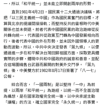
一，所以「和平統一」並未能立即開創兩岸的形勢。
直到1981年4月2日，國民黨十二大通過決議稱，將
把「以三民主義統一中國」作為國民黨奮鬥的目標，才
算與北京的提議間接接軌；而堅持反共的雷根時代中美
關係也並未倒退。前者代表中國國民黨的政治路線從反
共轉向統一，代表國共從政黨互鬥轉為中國發展相向而
行。後者代表中國的外在形勢，並未因外國領導人的更
動而波動。所以，中共中央決定發表「葉九條」，以便
通過進一步在和平解決台灣回歸祖國方面，採取更具體
實際的步驟，體現中共和中國政府的誠意和善意，並配
合這場圍繞售台武器而展開的對美外交鬥爭。「葉九
條」後，中美雙方於1982年8月17日簽署了「八一七」
公報。
綜合而言，「一國兩制」是以堅持「一中」為前
提，以兩岸「和平統一」為路經，以統一而不全面治理
為構想，是在國家政權完全統一後，以中央承諾主動
「讓權」的方法，確立國家完全「永久統一」的事實。