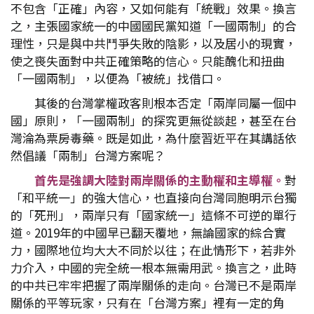
不包含「正確」內容，又如何能有「統戰」效果。換言
之，主張國家統一的中國國民黨知道「一國兩制」的合
理性，只是與中共鬥爭失敗的陰影，以及居小的現實，
使之喪失面對中共正確策略的信心。只能醜化和扭曲
「一國兩制」，以便為「被統」找借口。
其後的台灣掌權政客則根本否定「兩岸同屬一個中
國」原則，「一國兩制」的探究更無從談起，甚至在台
灣淪為票房毒藥。既是如此，為什麼習近平在其講話依
然倡議「兩制」台灣方案呢？
首先是強調大陸對兩岸關係的主動權和主導權。
對
「和平統一」的強大信心，也直接向台灣同胞明示台獨
的「死刑」，兩岸只有「國家統一」這條不可逆的單行
道。2019年的中國早已翻天覆地，無論國家的綜合實
力，國際地位均大大不同於以往；在此情形下，若非外
力介入，中國的完全統一根本無需用武。換言之，此時
的中共已牢牢把握了兩岸關係的走向。台灣已不是兩岸
關係的平等玩家，只有在「台灣方案」裡有一定的角