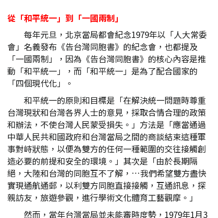
從「和平統一」到「一國兩制」
每年元旦，北京當局都會紀念1979年以「人大常委
會」名義發布《告台灣同胞書》的紀念會，也都提及
「一國兩制」，因為《告台灣同胞書》的核心內容是推
動「和平統一」，而「和平統一」是為了配合國家的
「四個現代化」。
和平統一的原則和目標是「在解決統一問題時尊重
台灣現狀和台灣各界人士的意見，採取合情合理的政策
和辦法，不使台灣人民蒙受損失。」方法是「應當通過
中華人民共和國政府和台灣當局之間的商談結束這種軍
事對峙狀態，以便為雙方的任何一種範圍的交往接觸創
造必要的前提和安全的環境。」其次是「由於長期隔
絕，大陸和台灣的同胞互不了解，…我們希望雙方盡快
實現通航通郵，以利雙方同胞直接接觸，互通訊息，探
親訪友，旅遊參觀，進行學術文化體育工藝觀摩。」
然而，當年台灣當局並未能審時度勢，1979年1月3