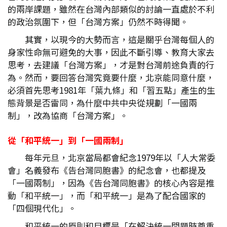
的兩岸課題，雖然在台灣內部類似的討論一直處於不利
的政治氛圍下，但「台灣方案」仍然不時得聞。
其實，以現今的大勢而言，這是關乎台灣每個人的
身家性命無可避免的大事，因此不斷引導、教育大家去
思考，去建議「台灣方案」，才是對台灣前途負責的行
為。然而，要回答台灣究竟要什麼，北京能同意什麼，
必須首先思考1981年「葉九條」和「習五點」產生的生
態背景是否雷同，為什麼中共中央從規劃「一國兩
制」，改為協商「台灣方案」。
從「和平統一」到「一國兩制」
每年元旦，北京當局都會紀念1979年以「人大常委
會」名義發布《告台灣同胞書》的紀念會，也都提及
「一國兩制」，因為《告台灣同胞書》的核心內容是推
動「和平統一」，而「和平統一」是為了配合國家的
「四個現代化」。
和平統一的原則和目標是「在解決統一問題時尊重