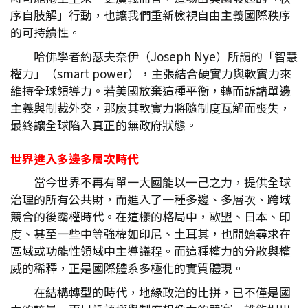
序自肢解」行動，也讓我們重新檢視自由主義國際秩序
的可持續性。
哈佛學者約瑟夫奈伊（Joseph Nye）所謂的「智慧
權力」（smart power），主張結合硬實力與軟實力來
維持全球領導力。若美國放棄這種平衡，轉而訴諸單邊
主義與制裁外交，那麼其軟實力將隨制度瓦解而喪失，
最終讓全球陷入真正的無政府狀態。
世界進入多邊多層次時代
當今世界不再有單一大國能以一己之力，提供全球
治理的所有公共財，而進入了一種多邊、多層次、跨域
競合的後霸權時代。在這樣的格局中，歐盟、日本、印
度、甚至一些中等強權如印尼、土耳其，也開始尋求在
區域或功能性領域中主導議程。而這種權力的分散與權
威的稀釋，正是國際體系多極化的實質體現。
在結構轉型的時代，地緣政治的比拼，已不僅是國