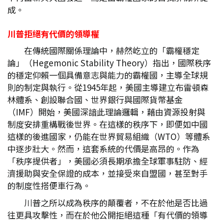
成。
川普拒絕有代價的領導權
在傳統國際關係理論中，赫然屹立的「霸權穩定
論」（Hegemonic Stability Theory）指出，國際秩序
的穩定仰賴一個具備意志與能力的霸權國，主導全球規
則的制定與執行。從1945年起，美國主導建立布雷頓森
林體系、創設聯合國、世界銀行與國際貨幣基金
（IMF）開始，美國深諳此理論邏輯，藉由資源投射與
制度安排重構戰後世界。在這樣的秩序下，即便如中國
這樣的後進國家，仍能在世界貿易組織（WTO）等體系
中逐步壯大。然而，這套系統的代價是高昂的。作為
「秩序提供者」，美國必須長期承擔全球軍事駐防、經
濟援助與安全保證的成本，並接受來自盟國，甚至對手
的制度性搭便車行為。
川普之所以成為秩序的顛覆者，不在於他是否比過
往更具攻擊性，而在於他公開拒絕這種「有代價的領導