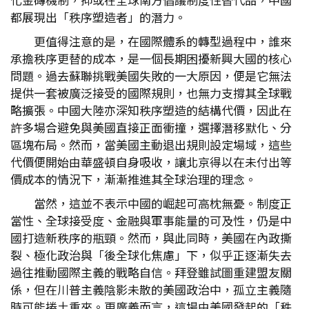
都展現出「秩序塑造者」的潛力。
更值得注意的是，在國際體系的轉型過程中，誰來
承擔秩序更替的成本，是一個長期困擾新興大國的核心
問題。過去蘇聯挑戰美國失敗的一大原因，便是它無法
提供一套被廣泛接受的國際規則，也無力支撐其全球戰
略擴張。中國大陸亦深知秩序塑造的結構代價，因此在
許多場合避免與美國直接正面衝撞，選擇潛移默化、分
區塊布局。然而，當美國主動退出規則設定場域，這些
代價便開始由華盛頓自身吸收，讓北京得以在未付出等
價成本的情況下，漸漸推進其全球治理的理念。
當然，這並不表示中國的崛起可高枕無憂。制度正
當性、全球接受度、金融與軍事能量的可及性，仍是中
國打造新秩序的瓶頸。然而，與此同時，美國在內政撕
裂、極化政治與「後全球化焦慮」下，似乎正逐漸失去
過往推動國際主義的戰略自信。拜登雖試圖重建盟友關
係，但在川普主義陰影未散的美國政治中，孤立主義隨
時可能捲土重來。更廣義而言，這場由美國發起的「秩