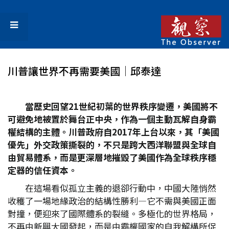
川普讓世界不再需要美國│邱泰達
當歷史回望21
世紀初葉的世界秩序變遷，美國將不
可避免地被置於舞台正中央，作為一個主動瓦解自身霸
權結構的主體。川普政府自2017
年上台以來，其「美國
優先」外交政策撕裂的，不只是跨大西洋聯盟與全球自
由貿易體系，而是更深層地摧毀了美國作為全球秩序穩
定器的信任資本。
在這場看似孤立主義的退卻行動中，中國大陸悄然
收穫了一場地緣政治的結構性勝利—它不需與美國正面
對撞，便迎來了國際體系的裂縫。多極化的世界格局，
不再由新興大國發起，而是由霸權國家的自我解構所促