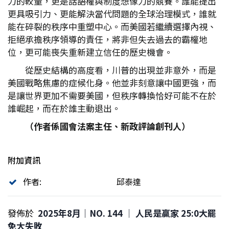
力的較量，更是話語權與制度想像力的競賽。誰能提出
更具吸引力、更能解決當代問題的全球治理模式，誰就
能在碎裂的秩序中重塑中心。而美國若繼續選擇內視、
拒絕承擔秩序領導的責任，將非但失去過去的霸權地
位，更可能喪失重新建立信任的歷史機會。
從歷史結構的高度看，川普的出現並非意外，而是
美國戰略焦慮的症候化身。他並非刻意讓中國更強，而
是讓世界更加不需要美國，但秩序轉換恰好可能不在於
誰崛起，而在於誰主動退出。
（作者係國會法案主任、新政評論創刊人）
附加資訊
作者:
邱泰達
發佈於
2025年8月｜NO. 144 │ 人民是贏家 25:0大罷
免大失敗