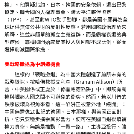
權」。他質疑北約、日本、韓國的安全依賴，退出巴黎
協定、聯合國的人權理事會、跨太平洋夥伴協定
（TPP），甚至對WTO動手動腳，都是美國不願再為全
球提供無償公共財的反射性反應。若用國際政治理論來
解釋，這並非簡單的孤立主義復辟，而是霸權衰退的典
型症候—霸權國開始感覺其投入與回報不成比例，從而
選擇削減國際承擔。
美戰略撤退為中創造機會
這樣的「戰略撤退」為中國大陸創造了前所未有的
戰略縫隙。按哈佛教授艾利森（Graham Allison）所
言，中美關係或正處於「修昔底德陷阱」中，即既有霸
權與崛起大國之間不可避免的衝突。然而，若以川普的
秩序破壞為視角來看，這一陷阱正被意外地「繞開」：
中國無需像20世紀的德國、日本那樣，與美國正面對
抗，它只要穩步擴張其影響力，便可在美國自退後填補
權力真空。無論是推動「一帶一路」、主導亞投行、強
化金磚機制，抑或在全球南方倡議制度性替代品，中國