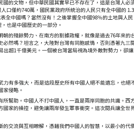
民國的文物，但中華民國其實早已不存在了，這是台灣人必須面
人口僅約740萬，國民黨政府所統治的人民只有全中國的 1
代表全中國嗎？當然沒有！之後掌握全中國98％的土地與人
合理，也是中國歷史的一部分。
明朝的殘餘勢力、在南方的割據政權，就像是過去76年來的
史必然嗎？坦言之，大陸對台灣有同胞感情，否則憑著九三
貿易出超1千億美元。一個被台灣當局視為境外敵對勢力，卻
耀武力有多強大，而是這段歷史所有中國人絕不能遺忘，也絕
國家侵略。
有所幫助。中國人不打中國人，一直是兩岸同胞的共識。西
方國家的操控，避免讓兩岸發生軍事衝突。這次閱兵讓全世
斷的交流與互相瞭解，憑藉我們中國人的智慧，以最小的代