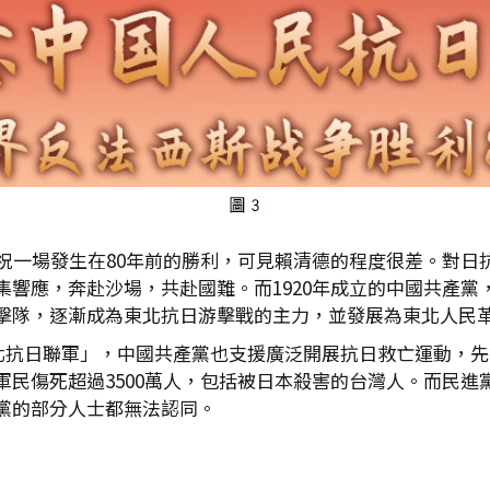
慶祝一場發生在80年前的勝利，可見賴清德的程度很差。對日
集響應，奔赴沙場，共赴國難。而1920年成立的中國共產黨
擊隊，逐漸成為東北抗日游擊戰的主力，並發展為東北人民
東北抗日聯軍」，中國共產黨也支援廣泛開展抗日救亡運動，
軍民傷死超過3500萬人，包括被日本殺害的台灣人。而民進
黨的部分人士都無法認同。