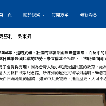
首 頁
關於觀察
訂閱方案
最新消息
戰勝利│吳東昇
80
周年，進的武器、壯盛的軍容令國際媒體讚嘆。而反中的
抗日戰爭是國民黨的功勞。朱立倫甚至批評，「抗戰是由國
聽了會覺得有理，因為台灣人從小就接受國民黨的教育，認
國人民抗日戰爭紀念館」所陳列的歷史文物得到證明。筆者
青天白日滿地紅的國旗，如果中共要竄改、扭曲歷史，大可不