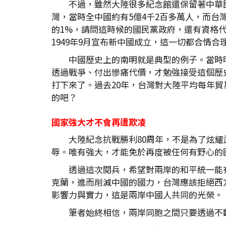
不過，雖然大陸很多紀念館還保留著中華
灣，當時全中國約有5億4千2百多萬人，而台灣
的1%，請問這時候的國民黨政府，還有資格
1949年9月宣布新中國成立，這一切都合情
中國歷史上的南明就是典型的例子。當時
透過戰爭、付出慘痛代價，才勉強接受這個歷
打下來了。過去20年，台灣對大陸平均每年
的吧？
國家強大才不會再遭欺凌
大陸紀念抗戰勝利80周年，不是為了炫
辱。唯有強大，才能免於再度被任何有野心的
透過這次閱兵，希望對兩岸的和平統一能
克蘭，進而削減中國的國力，台灣應該拒絕西
影響力與實力，這是兩岸中國人共同的光榮。
筆者始終相信，兩岸同胞之間只要透過不