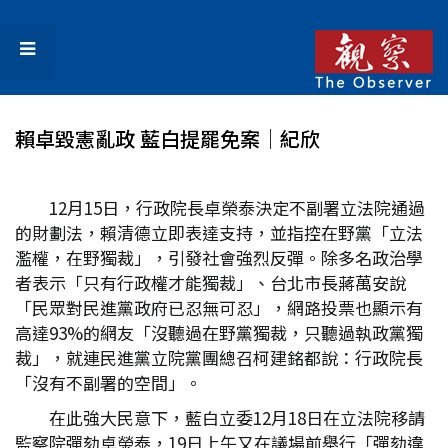
賴卓毀憲亂政 藍白提罷免案│紀欣
12月15日，行政院長卓榮泰決定不副署立法院通過
的財劃法，賴清德立即表達支持，並指控在野黨「立法
濫權，在野獨裁」，引發社會強烈反彈。除多名政治學
者表示「只有行政權才能獨裁」、台北市長蔣萬安說
「民眾對民進黨政府已忍無可忍」，網路投票也顯示有
高達93%的網友「沒聽過在野黨獨裁，只聽過執政黨獨
裁」，就連民進黨立院黨團總召柯建銘都說：行政院長
「沒有不副署的空間」。
在此強大民意下，藍白立委12月18日在立法院移請
監察院彈劾卓榮泰，19日上午又在議場前舉行「彈劾違