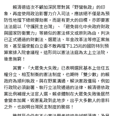
賴清德這次不顧加深民眾對其「野蠻執政」的印
象，再度使用政治影響力介入司法，應該絕不僅是為預
防性地擋下總統彈劾案，而是有更大的目標，亦即要憲
法法庭以「守護民主台灣」、「避免弱化中央政府財政
與國家防衛實力」等類似的憲法條文或原則為由，判決
已正式通過的財劃法、選罷法、年金改革法等修正案無
效，甚至逼使藍白立委不敢再擋下1.25兆的國防特別預
算案排入院會議程。這形同以憲法法庭為太上立法院，
後患無窮！
其實，「大罷免大失敗」已表明選民基本上信任五
權分立、相互制衡的憲法制度，也期待「雙少數」的賴
政府為順利執政，與在野黨溝通，解決憲政僵局，例如
行政院必須副署、執行立法院通過的法律、賴清德依政
黨比例補提大法官人選。賴卓體制在大罷免失敗後居然
會變本加厲，毀憲亂政到此地步，出乎大多數人的意料
之外，也說明台灣民主制度的脆弱！
雖然至今仍有不少憲法學者諄諄告誡賴清德：及早