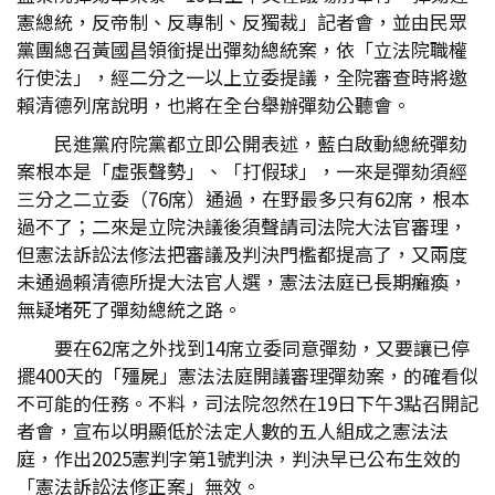
憲總統，反帝制、反專制、反獨裁」記者會，並由民眾
黨團總召黃國昌領銜提出彈劾總統案，依「立法院職權
行使法」，經二分之一以上立委提議，全院審查時將邀
賴清德列席說明，也將在全台舉辦彈劾公聽會。
民進黨府院黨都立即公開表述，藍白啟動總統彈劾
案根本是「虛張聲勢」、「打假球」，一來是彈劾須經
三分之二立委（76席）通過，在野最多只有62席，根本
過不了；二來是立院決議後須聲請司法院大法官審理，
但憲法訴訟法修法把審議及判決門檻都提高了，又兩度
未通過賴清德所提大法官人選，憲法法庭已長期癱瘓，
無疑堵死了彈劾總統之路。
要在62席之外找到14席立委同意彈劾，又要讓已停
擺400天的「殭屍」憲法法庭開議審理彈劾案，的確看似
不可能的任務。不料，司法院忽然在19日下午3點召開記
者會，宣布以明顯低於法定人數的五人組成之憲法法
庭，作出2025憲判字第1號判決，判決早已公布生效的
「憲法訴訟法修正案」無效。