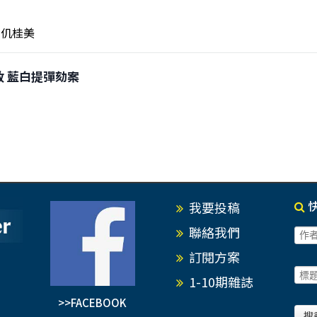
仉桂美
亂政 藍白提彈劾案
我要投稿
聯絡我們
訂閱方案
1-10期雜誌
>>FACEBOOK