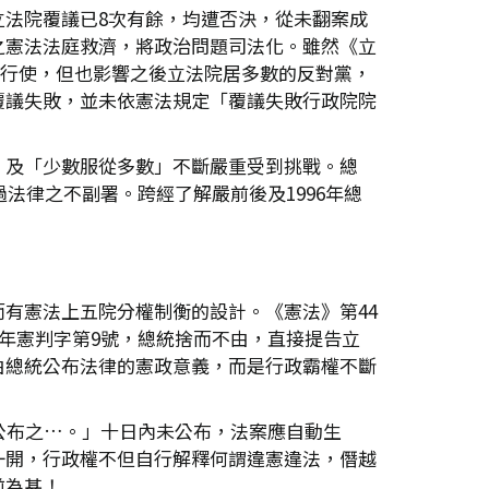
法院覆議已8次有餘，均遭否決，從未翻案成
之憲法法庭救濟，將政治問題司法化。雖然《立
的行使，但也影響之後立法院居多數的反對黨，
覆議失敗，並未依憲法規定「覆議失敗行政院院
」及「少數服從多數」不斷嚴重受到挑戰。總
法律之不副署。跨經了解嚴前後及1996年總
有憲法上五院分權制衡的設計。《憲法》第44
年憲判字第9號，總統捨而不由，直接提告立
由總統公布法律的憲政意義，而是行政霸權不斷
公布之…。」十日內未公布，法案應自動生
一開，行政權不但自行解釋何謂違憲違法，僭越
前為甚！