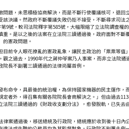
數問題，未思積極協商解決，而是不斷行使覆議核可，退回立
受該決議。然政府不斷覆議失敗仍拒不接受，不斷尋求司法
字第9號，較司法院釋字第585號，大幅限縮了立法院調查權
慎重。是以之後的法案在立法院三讀通過後，政府面對不斷
」的憲政問題。
但目前令人眼花撩亂的憲政亂象，讓民主政治的「票票等值
觀之過去，1990年代之蔣仲苓案乃人事案，而非立法院通過
政院長不副署三讀通過的法律尚屬首例。
發布命令，具最後的統治權，為保持國家機器的民主運作，而
規定者外，得召集有關各院院長會商解決之。」但由過去113
立法院三讀通過的《財政收支劃分法》，愈發脫軌，已失去
院法律案通過後，移送總統及行政院，總統應於收到後十日內
有違法或失職的公務員均為其監督對象。行政院不副署此例