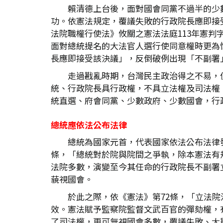
賴清德上台後，面對國會同黨不過半的少
功。依憲法規定，覆議失敗的行政院長應即接
法院職權行使法》攸關之憲法法庭113年憲判
面對總統提名的大法官人選行使同意權時更為
長應即接受該決議」，反倒破例出現「不副署
走過戡亂時期，台灣民主政治得之不易，
統、行政院長具行政權，不具立法權及司法權。
統直選、府會同黨、少數政府、少數國會，行
總統應依法公布法律
總統為國家元首，代表國家依法公布法律
條，「總統對於院與院間之爭執，除本憲法有
法院多數，演變至今其任命的行政院長不副署
藐視國會。
於此之際，依《憲法》第72條，「立法
效。憲法賦予監察院監督文武百官的彈劾權，
了司法權，更可無視國會多數，覆議失敗、大