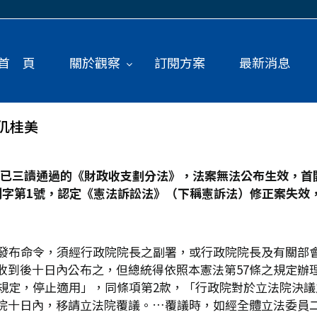
首 頁
關於觀察
訂閱方案
最新消息
仉桂美
已三讀通過的《財政收支劃分法》，法案無法公布生效，首開
字第1
號，認定《憲法訴訟法》（下稱憲訴法）修正案失效
，發布命令，須經行政院院長之副署，或行政院院長及有關部會
收到後十日內公布之，但總統得依照本憲法第57條之規定辦理
之規定，停止適用」，同條項第2款，「行政院對於立法院決
院十日內，移請立法院覆議。…覆議時，如經全體立法委員