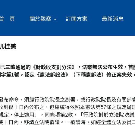
首 頁
關於觀察
訂閱方案
最新消息
仉桂美
已三讀通過的《財政收支劃分法》，法案無法公布生效，首開
字第1
號，認定《憲法訴訟法》（下稱憲訴法）修正案失效
，發布命令，須經行政院院長之副署，或行政院院長及有關部會
收到後十日內公布之，但總統得依照本憲法第57條之規定辦理
之規定，停止適用」，同條項第2款，「行政院對於立法院決
院十日內，移請立法院覆議。…覆議時，如經全體立法委員