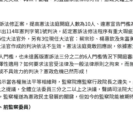
過憲訴法修正案，提高憲法法庭開庭人數為10人、違憲宣告門檻
作出114年憲判字第1號判決，認定憲訴法修法程序有重大瑕
5位大法官外，另有3位現任大法官：蔡宗珍、楊惠欽及朱富
大法官作成的判決依法不生效。憲法法庭竟敢回應說，依據憲
8人門檻，也未達舊版憲訴法三分之二的6人門檻情況下開庭
擇性適用？如何要求法官受法律及一般法律原則之拘束，而
成不具效力的判決？憲政危機已然形成！
，揭示當各權無法平等相維時，監察院應監察行政院長之違失。
上之提議，全體立法委員三分之二以上之決議，聲請司法院大
，監察權遂為憲政民主發展的關鍵，但如今的監察院能被期
、前監察委員）