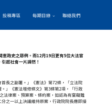
投稿專區
每期目錄
聯絡我們
憲政史之惡例。而12
月19
日更有5
位大法官
，引起社會一片譁然！
首長之副署。」《憲法》第72條，「立法院
。」《憲法增修條文》第3條第2項，「行政
議之法律案、預算案、條約案，如認為有窒礙難
二分之一以上決議維持原案，行政院院長應即接