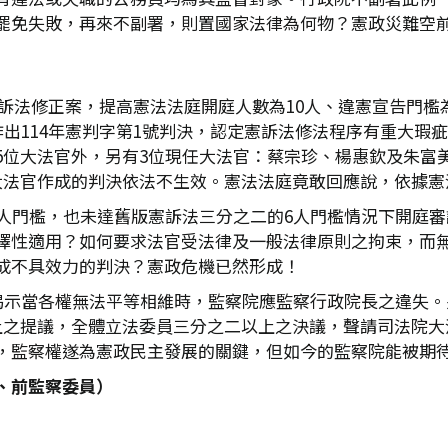
罷免失敗，再來不副署，則置國家法律為何物？憲政災難空
過憲訴法修正案，提高憲法法庭開庭人數為10人、違憲宣告門檻
作出114年憲判字第1號判決，認定憲訴法修法程序有重大瑕
5位大法官外，另有3位現任大法官：蔡宗珍、楊惠欽及朱富
大法官作成的判決依法不生效。憲法法庭竟敢回應說，依據憲
8人門檻，也未達舊版憲訴法三分之二的6人門檻情況下開庭
擇性適用？如何要求法官受法律及一般法律原則之拘束，而
成不具效力的判決？憲政危機已然形成！
，揭示當各權無法平等相維時，監察院應監察行政院長之違失。
上之提議，全體立法委員三分之二以上之決議，聲請司法院大
，監察權遂為憲政民主發展的關鍵，但如今的監察院能被期
、前監察委員）