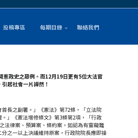
投稿專區
每期目錄
聯絡我們
憲政史之惡例。而12
月19
日更有5
位大法官
，引起社會一片譁然！
首長之副署。」《憲法》第72條，「立法院
。」《憲法增修條文》第3條第2項，「行政
議之法律案、預算案、條約案，如認為有窒礙難
二分之一以上決議維持原案，行政院院長應即接