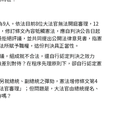
為9人。依法目前8位大法官無法開庭審理，12
疵，修訂條文內容牴觸憲法，應自判決公告日起
美拒絕評議，並共同提出公開法律意見書，指憲
法所賦予職權，這份判決具正當性。
審議，組成就不合法，還自行認定判決之效力
無差別對待？在程序先理原則下，卻自行認定憲
另就總統、副總統之彈劾，憲法增修條文第4
法官審理」；但問題是，大法官由總統提名、
待嗎？