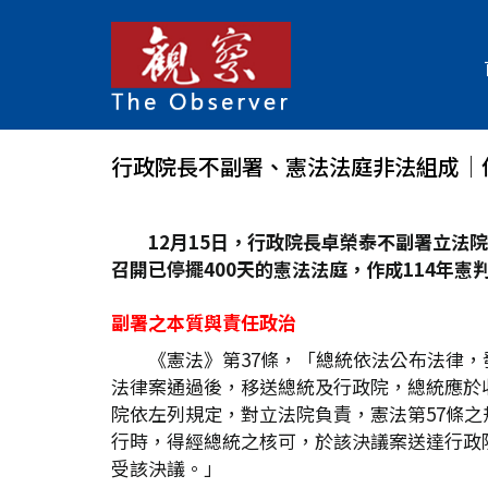
行政院長不副署、憲法法庭非法組成│
12
月15
日，行政院長卓榮泰不副署立法院
召開已停擺400
天的憲法法庭，作成114
年憲判
副署之本質與責任政治
《憲法》第37條，「總統依法公布法律
法律案通過後，移送總統及行政院，總統應於
院依左列規定，對立法院負責，憲法第57條
行時，得經總統之核可，於該決議案送達行政
受該決議。」