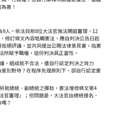
前為甚！
為9人。依法目前8位大法官無法開庭審理，12
疵，修訂條文內容牴觸憲法，應自判決公告日起
美拒絕評議，並共同提出公開法律意見書，指憲
法所賦予職權，這份判決具正當性。
審議，組成就不合法，還自行認定判決之效力
無差別對待？在程序先理原則下，卻自行認定憲
另就總統、副總統之彈劾，憲法增修條文第4
法官審理」；但問題是，大法官由總統提名、
待嗎？