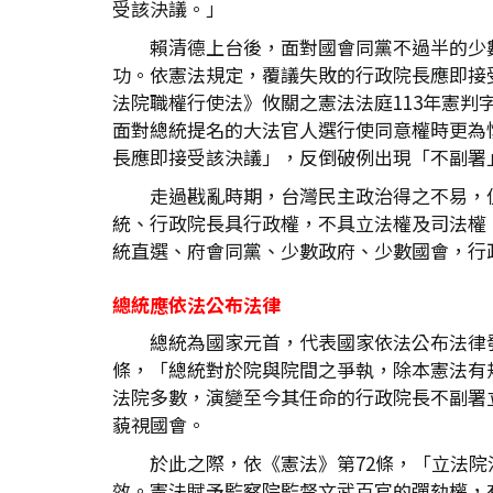
受該決議。」
賴清德上台後，面對國會同黨不過半的少
功。依憲法規定，覆議失敗的行政院長應即接
法院職權行使法》攸關之憲法法庭113年憲判
面對總統提名的大法官人選行使同意權時更為
長應即接受該決議」，反倒破例出現「不副署
走過戡亂時期，台灣民主政治得之不易，
統、行政院長具行政權，不具立法權及司法權。
統直選、府會同黨、少數政府、少數國會，行
總統應依法公布法律
總統為國家元首，代表國家依法公布法律
條，「總統對於院與院間之爭執，除本憲法有
法院多數，演變至今其任命的行政院長不副署
藐視國會。
於此之際，依《憲法》第72條，「立法
效。憲法賦予監察院監督文武百官的彈劾權，