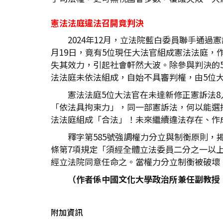
憲法法庭違法召開竟判決
2024年12月，立法院藍白委員聯手通
月19日，竟有5位現任大法官組成憲法法庭，
失其效力，引起社會軒然大波。除參與判決的
法法庭未依法組成，自始不具審判權，由5位
憲法法庭5位大法官在未達新修正憲訴法
「依法具拘束力」，同一部憲訴法，何以能選
法法庭組成「合法」！未來繼續違法存在、作
釋字第585號強調權力分立與制衡原則
條第7項規定「須經全體立法委員二分之一以
經立法院同意任命之。當權力分立制衡被破壞
（作者係中國文化大學政治所兼任副教授
附加資訊