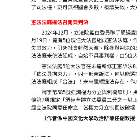
了司法權，更可無視國會多數，覆議失敗、大
憲法法庭違法召開竟判決
2024年12月，立法院藍白委員聯手通
月19日，竟有5位現任大法官組成憲法法庭，
失其效力，引起社會軒然大波。除參與判決的
法法庭未依法組成，自始不具審判權，由5位
憲法法庭5位大法官在未達新修正憲訴法
「依法具拘束力」，同一部憲訴法，何以能選
法法庭組成「合法」！未來繼續違法存在、作
釋字第585號強調權力分立與制衡原則
條第7項規定「須經全體立法委員二分之一以
經立法院同意任命之。當權力分立制衡被破壞
（作者係中國文化大學政治所兼任副教授