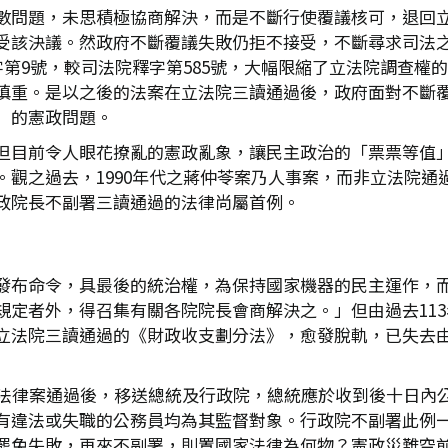
數問題，未思積極協商解決，而是不斷行使覆議核可，退回立
受該決議。然政府不斷覆議失敗仍拒不接受，不斷尋求司法
字第9號，較司法院釋字第585號，大幅限縮了立法院調查權
慎重。是以之後的法案在立法院三讀通過後，政府面對不斷
」的憲政問題。
但目前令人眼花撩亂的憲政亂象，讓民主政治的「票票等值
觀之過去，1990年代之蔣仲苓案乃人事案，而非立法院通過
政院長不副署三讀通過的法律尚屬首例。
發布命令，具最後的統治權，為保持國家機器的民主運作，而
規定者外，得召集有關各院院長會商解決之。」但由過去113
立法院三讀通過的《財政收支劃分法》，愈發脫軌，已失去
院法律案通過後，移送總統及行政院，總統應於收到後十日內
有違法或失職的公務員均為其監督對象。行政院不副署此例
罷免失敗，再來不副署，則置國家法律為何物？憲政災難空