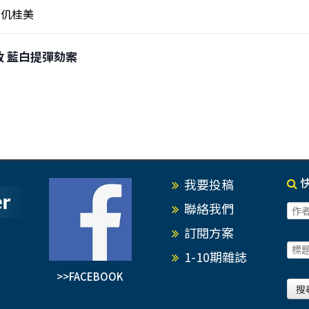
仉桂美
亂政 藍白提彈劾案
我要投稿
聯絡我們
訂閱方案
1-10期雜誌
>>FACEBOOK