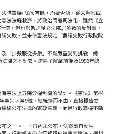
法院覆議已8次有餘，均遭否決，從未翻案成
之憲法法庭救濟，將政治問題司法化。雖然《立
的行使，但也影響之後立法院居多數的反對黨，
覆議失敗，並未依憲法規定「覆議失敗行政院院
」及「少數服從多數」不斷嚴重受到挑戰。總
法律之不副署。跨經了解嚴前後及1996年總
有憲法上五院分權制衡的設計。《憲法》第44
年憲判字第9號，總統捨而不由，直接提告立
由總統公布法律的憲政意義，而是行政霸權不斷
公布之…。」十日內未公布，法案應自動生
一開，行政權不但自行解釋何謂違憲違法，僭越