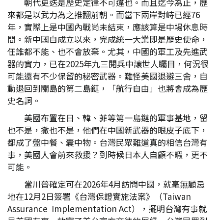
朝代更迭是歷史定律不可違也。而且迄今為止，歷
來都是以武力為之推翻前朝。而當下兩岸對峙已經76
年，實際上是中國內戰尚未結束，應該算是中場休息時
間。新中國自成立以來，完成統一大業即是歷史使命，
任誰都不能、也不會放棄。尤其，中國的軍工及先進武
器的實力，已在2025年九三閱兵中讓世人矚目，何況很
可能還有不少保留的秘密武器。難怪美國退避三舍，自
動退回到關島的第二島鏈，「航行自由」也將會成為歷
史名詞。
美國布置在日、韓、菲等第一島鏈的軍事基地，留
也不是，撤也不是，他們在中國新武器的眼皮子底下，
都成了盤中餐、囊中物。台灣民眾難道真的相信台灣有
事，美國人會前來救援？到時候日本人自顧不暇，更不
可能。
當川普確定可在2026年4月訪問中國，就毫無顧忌
地在12月2日簽署《台灣保證實施法案》（Taiwan
Assurance Implementation Act），擺明台灣有事就