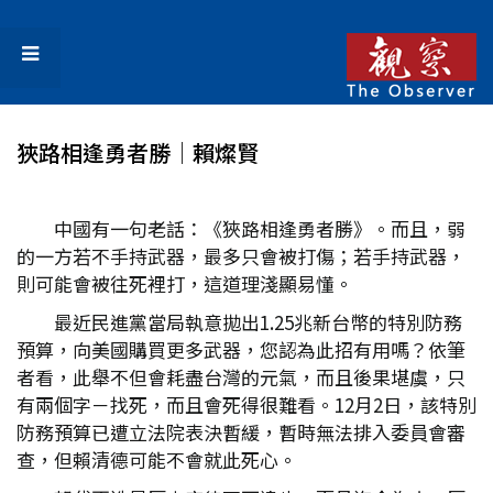
狹路相逢勇者勝│賴燦賢
中國有一句老話：《狹路相逢勇者勝》。而且，弱
的一方若不手持武器，最多只會被打傷；若手持武器，
則可能會被往死裡打，這道理淺顯易懂。
最近民進黨當局執意拋出1.25兆新台幣的特別防務
預算，向美國購買更多武器，您認為此招有用嗎？依筆
者看，此舉不但會耗盡台灣的元氣，而且後果堪虞，只
有兩個字－找死，而且會死得很難看。12月2日，該特別
防務預算已遭立法院表決暫緩，暫時無法排入委員會審
查，但賴清德可能不會就此死心。