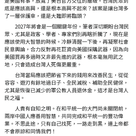
是美國有事，放寬了美台官方交往的層級。台灣民眾到
底是應該高興，還是根本高興不起來？該案是讓台灣多
了一層保護傘，還是大難即將臨頭？
2027年將會是一個關鍵年份。筆者深切期盼台灣民
眾、尤其是政客、學者、專家們別再瞎折騰了，現在是
應該使用大智慧的時候。冷靜清醒一下後，再凝聚社會
民意輿論，合力反對再花巨資向美國採購武器，因為向
美國買再多過時又非最先進的武器，根本毫無用武之
地，只會造成台灣人死傷更嚴重。
台灣當局應該把節省下來的錢用來改善民生，從從
容容、遊刃有餘地過日子、全民減稅、補助全民健保，
尤其是恢復已減少的軍公教人員退休金，這才是台灣人
民之福。
人貴有自知之明。在和平統一的大門尚未關閉前，
兩岸中國人應善用智慧，共同完成和平統一的豐功偉
業。不思此途，只有自己找死，一路走到黑，連上帝都
不會原諒和同情我們！