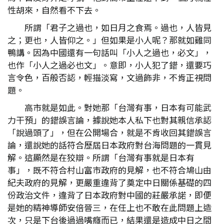
性胡來，自然看不下去。
所謂「君子之過也，如日月之食焉。過也，人皆見
之；更也，人皆仰之。」但如果是小人呢？那就如雞同
鴨講。因為中國還有一句話叫「小人之過也，必文」，
也作「小人之過必也文」。意即，小人犯了錯，還要巧
言令色，百般否認，輕描淡寫，文過飾非，不肯正視問
題。
高市就是如此。對她那「台灣有事，日本有可能武
力干預」的錯誤言論，據說她本人私下也對其親信承認
「說過頭了」，但在公開場合，就是不肯收回其錯誤言
論，還說她的話符合歷屆日本政府對台海問題的一貫見
解。這顯然是在狡辯。所謂「台灣有事就是日本有
事」，既不符合村山富市政府的見解，也不符合鳩山由
紀夫政府的見解，更嚴重違背了奠定中日關係基礎的四
份政治文件，違背了日本政府對中國的莊嚴承諾，即便
是她的精神導師安倍晉三，在任上也不敢在此問題上造
次，只是下台後過過嘴癮而已，結果還是造成中日之間