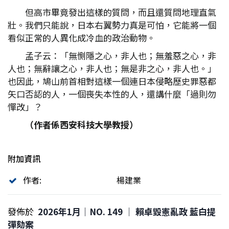
但高市畢竟發出這樣的質問，而且還質問地理直氣
壯。我們只能說，日本右翼勢力真是可怕，它能將一個
看似正常的人異化成冷血的政治動物。
孟子云：「無惻隱之心，非人也；無羞惡之心，非
人也；無辭讓之心，非人也；無是非之心，非人也。」
也因此，鳩山前首相對這樣一個連日本侵略歷史罪惡都
矢口否認的人，一個喪失本性的人，還講什麼「過則勿
憚改」？
（作者係西安科技大學教授）
附加資訊
作者:
楊建業
發佈於
2026年1月｜NO. 149 │ 賴卓毀憲亂政 藍白提
彈劾案