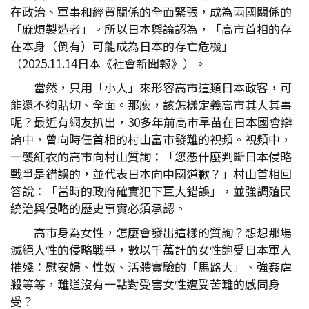
在政治、軍事和經貿關係的全面緊張，成為兩國關係的
「麻煩製造者」。所以日本輿論認為，「高市首相的存
在本身（倒有）可能成為日本的存亡危機」
（2025.11.14日本《社會新聞報》）。
當然，只用「小人」來形容高市這類日本政客，可
能還不夠貼切、全面。那麼，該怎樣定義高市其人其事
呢？最近有網友扒出，30多年前高市早苗在日本國會辯
論中，曾向時任首相的村山富市發難的視頻。視頻中，
一襲紅衣的高市向村山質詢：「您憑什麼判斷日本侵略
戰爭是錯誤的，並代表日本向中國道歉？」村山首相回
答說：「當時的政府確實犯下巨大錯誤」，並強調殖民
統治與侵略的歷史事實必須承認。
高市身為女性，怎麼會發出這樣的質詢？想想那場
滅絕人性的侵略戰爭，數以千萬計的女性飽受日本軍人
摧殘：慰安婦、性奴、活體實驗的「馬路大」、強姦虐
殺等等，難道沒有一點對受害女性遭受苦難的感同身
受？