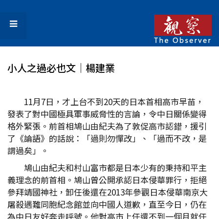
小人之過必也文│楊建業
11月7日，才上台不到20天的日本首相高市早苗，
發表了對中國極具軍事威脅性的言論，令中日關係變得
格外緊張。前首相鳩山由紀夫為了敦促高市認錯，援引
了《論語》的話說：「過則勿憚改」、「過而不改，是
謂過矣」。
鳩山由紀夫和村山富市都是日本少有的秉持和平主
義理念的前首相。鳩山曾公開承認日本侵華罪行，拒絕
參拜靖國神社，卸任後還在2013年參觀日本侵華南京大
屠殺遇難同胞紀念館並向中國人道歉，直至今日，仍在
為中日友好奔走呼號。他對高市上任還不到一個月就任