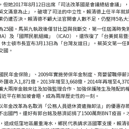
但她2017年8月12日出席「司法改革國是會議總結會議」
英文滿意為止」，破壞了司法的中立性。賴清德上任半年就
果仍遭否決。賴清德不顧大法官開會人數不足，仍堅持5名大
為25國。馬英九執政後僅甘比亞與我斷交，第一任屆滿時免簽國
A）及「國際民航組織」（ICAO），還恢復了「台美貿易
時，休士頓市長宣布3月13日為「台灣友誼日」。蔡英文第一任
交國。
「國民年金保險」、2009年實施勞保年金制度、育嬰留職停
收入1,871億，2013年增至3,668億，2014年再增至4,
、擴大兩岸金融來往及加強監理合作、加強保護陸生及陸配的
與習近平在新加坡會晤，成為兩岸歷史性的一刻。
以年金改革為名取消「公務人員退休資遣撫卹法」的優惠存
出國門。還好有郭台銘及慈濟認捐了1500萬劑BNT疫苗
地區，造成低窪地區嚴重淹水，鄉民代表請求派國軍支援，賴