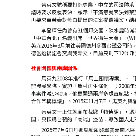
蔡英文號稱要打造專業、中立的司法體系，
議時要求反覆表決，顯示「不滿意就表決到蔡
再要求卓榮泰對藍白提出的法案提覆議案，結
李登輝任內曾有31個邦交國，陳水扁時減
「中華台北」名義出席「世界衛生大會」（WH
英九2016年3月前往美國德州參觀台塑公司
德當選後諾魯突與我斷交，目前只剩下12個邦
社會關懷與兩岸關係
馬英九2008年推行「馬上關懷專案」、
辦農民學院、實施「農村再生條例」；2008年外匯
事案件減少40%。他更開通兩岸多處直航點
合作架構協議」。2015年11月7日，馬英九
蔡英文一上任就宣布裁撤「特偵組」，還
間，只採購台製的「高端」疫苗，導致國人走不
2025年7月6日丹娜絲颱風襲擊雲嘉南