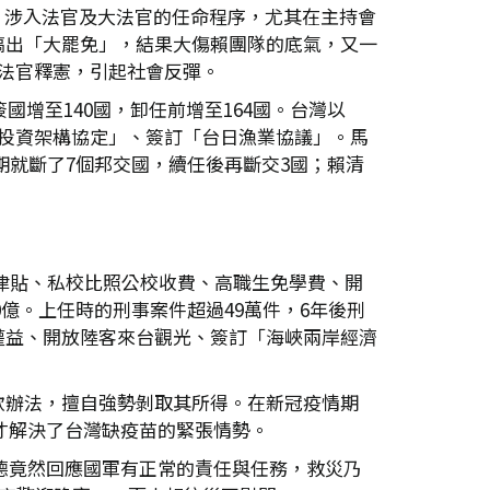
， 涉入法官及大法官的任命程序，尤其在主持會
搞出「大罷免」，結果大傷賴團隊的底氣，又一
法官釋憲，引起社會反彈。
增至140國，卸任前增至164國。台灣以
暨投資架構協定」、簽訂「台日漁業協議」。馬
期就斷了7個邦交國，續任後再斷交3國；賴清
薪津貼、私校比照公校收費、高職生免學費、開
370億。上任時的刑事案件超過49萬件，6年後刑
權益、開放陸客來台觀光、簽訂「海峽兩岸經濟
款辦法，擅自強勢剝取其所得。在新冠疫情期
，才解決了台灣缺疫苗的緊張情勢。
清德竟然回應國軍有正常的責任與任務，救災乃