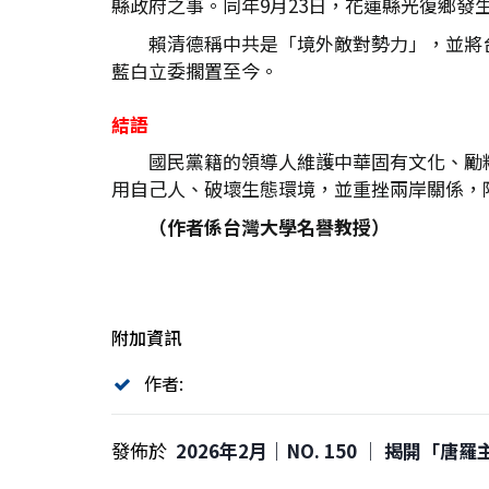
縣政府之事。同年9月23日，花蓮縣光復鄉
賴清德稱中共是「境外敵對勢力」，並將台
藍白立委擱置至今。
結語
國民黨籍的領導人維護中華固有文化、勵
用自己人、破壞生態環境，並重挫兩岸關係，陷
（作者係台灣大學名譽教授）
附加資訊
作者:
發佈於
2026年2月｜NO. 150 │ 揭開「唐