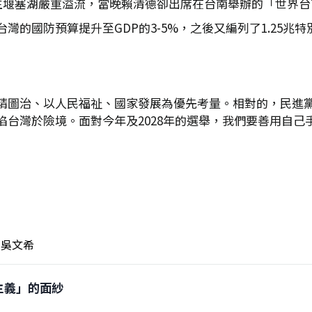
發生堰塞湖嚴重溢流，當晚賴清德卻出席在台南舉辦的「世界
灣的國防預算提升至GDP的3-5%，之後又編列了1.25兆
精圖治、以人民福祉、國家發展為優先考量。相對的，民進
台灣於險境。面對今年及2028年的選舉，我們要善用自己
吳文希
羅主義」的面紗