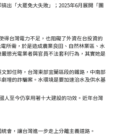
出「大罷免大失敗」；2025年6月展開「團
卻使得台灣電力不足，也阻礙了外資在台投資的
展光電所需，於是造成農業良田、自然林業區、水
府嚴懲光電業者與官員不法套利行為，其實她是
蔡英文卸任時，台灣東部宜蘭區段的鐵路，中南部
年劇增的詐騙案。水環境是要加速治水及供水基
但國人至今仍享用著十大建設的功效。近年台灣
國統會，讓台灣進一步走上分離主義道路。