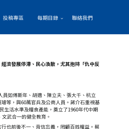
投稿專區
每期目錄
聯絡我們
、經濟發展停滯、民心渙散，尤其抱持「仇中反
財經人員如傅斯年、胡適、陳立夫、張大千、杭立
璿等，與60萬官兵及公商人員。蔣介石重視基
生活水準及糧食產能，奠立了1960年代中期
、文武合一的健全教育。
言行也前後不一、背信忘義，罔顧百姓權益。蔡