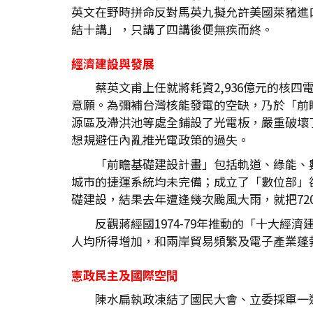
英文在野時拼命反對馬英九擬允許美國萊豬進口
結十講」，只講了四講後便無疾而終。
經濟建設與發展
蔡英文甫上任就將耗資2,936億元的核
意願。為彌補台灣核能發電的空缺，乃於「前瞻
源區及滯洪池等處全鋪設了光電板，嚴重破壞
想規避任內亂推光電政策的過失。
「前瞻基礎建設計畫」包括軌道、綠能、數
城市的捷運系統均未完備；成立了「數位部」
礎建設，結果去年遭逢幾次颱風大雨，就把72
反觀蔣經國1974-79年推動的「十大
人均所得增加，和兩岸貿易頻繁及電子產業蓬
憲政民主及國際空間
陳水扁執政凍結了國民大會、立委採單一