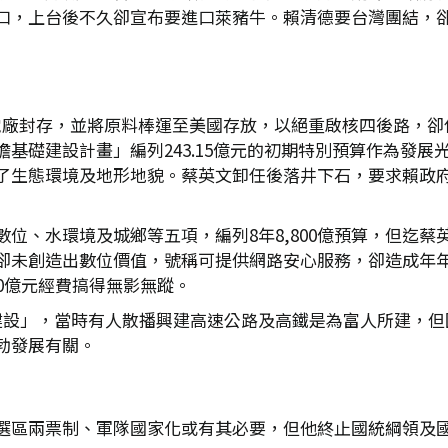
，上台後不久卻宣布要進口萊豬牛。賴清德要台灣團結，卻搞
四電廠封存，並將原料棒運至美國存放，以絕重啟核四後路，
基礎建設計畫」編列243.15億元的初期特別預算作為發
了生態環境及地形地貌。蔡英文卸任後落井下石，要求賴政
位、水環境及城鄉等五項，編列8年8,800億預算，但迄
卻未創造出數位價值，號稱可提供網路安心服務，卻造成年
0億元經費搞得無影無蹤。
經濟建設」，當時有人散播興建高速公路及高鐵是為富人所建，
勃發展有關。
選區兩票制、軍隊國家化或有其必要，但他終止國統綱領及