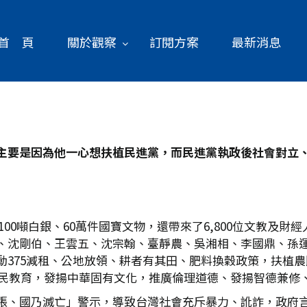
首 頁
關於觀察
訂閱方案
最新消息
主要是因為他一心想扶植民進黨，而民進黨執政後社會對立
、100噸白銀、60萬件國寶文物，還帶來了6,800位文教及
、沈剛伯、王雲五、沈宗翰、臺靜農、吳湘相、李國鼎、孫運
375減租、公地放領、耕者有其田、肥料換穀政策，扶植農民
國民教育，發揚中華固有文化，推廣倫理道德、發揚智德兼修
張、國乃滅亡」警示，導致台灣社會充斥暴力、訛詐，政府