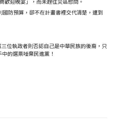
台商歡迎晚宴」，而未趕往災區慰問。
特別國防預算，卻不在計畫書裡交代清楚，遭到
黨三位執政者則否認自己是中華民族的後裔，只
手中的選票唾棄民進黨！