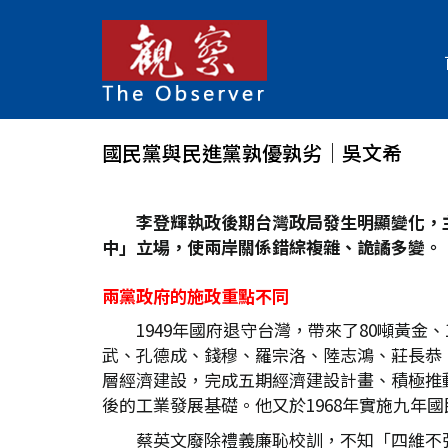
國民黨與民進黨孰優孰劣│吳文希
李登輝執政後期台灣政局發生明顯變化，
中」立場，使兩岸關係錯綜複雜、詭譎多變。
兩黨政府的施政重點不同
1949年國府退守台灣，帶來了80噸黃金
武、孔德成、錢穆、羅宗洛、陸志鴻、莊長恭
層經濟建設，完成五期經濟建設計畫、積極推動
後的工業發展基礎。他又於1968年實施九年
蔡英文廢除禮義廉恥校訓，不知「四維不