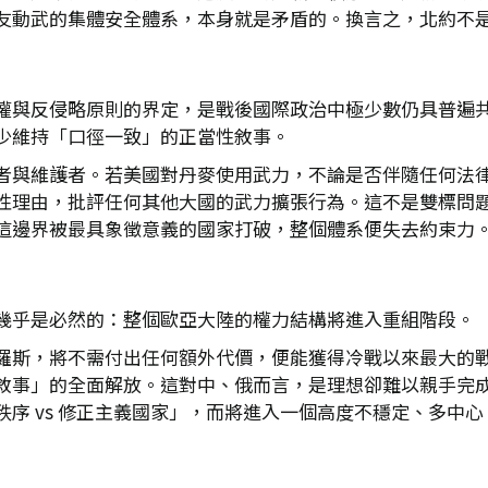
友動武的集體安全體系，本身就是矛盾的。換言之，北約不
權與反侵略原則的界定，是戰後國際政治中極少數仍具普遍
少維持「口徑一致」的正當性敘事。
者與維護者。若美國對丹麥使用武力，不論是否伴隨任何法
性理由，批評任何其他大國的武力擴張行為。這不是雙標問
這邊界被最具象徵意義的國家打破，整個體系便失去約束力
幾乎是必然的：整個歐亞大陸的權力結構將進入重組階段。
羅斯，將不需付出任何額外代價，便能獲得冷戰以來最大的
敘事」的全面解放。這對中、俄而言，是理想卻難以親手完
序 vs 修正主義國家」，而將進入一個高度不穩定、多中