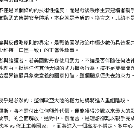
不僅是某個條約的技術性違反，而是戰後秩序主要建構者親
友動武的集體安全體系，本身就是矛盾的。換言之，北約不
權與反侵略原則的界定，是戰後國際政治中極少數仍具普遍
少維持「口徑一致」的正當性敘事。
者與維護者。若美國對丹麥使用武力，不論是否伴隨任何法
性理由，批評任何其他大國的武力擴張行為。這不是雙標問
這邊界被最具象徵意義的國家打破，整個體系便失去約束力
幾乎是必然的：整個歐亞大陸的權力結構將進入重組階段。
羅斯，將不需付出任何額外代價，便能獲得冷戰以來最大的
敘事」的全面解放。這對中、俄而言，是理想卻難以親手完
序 vs 修正主義國家」，而將進入一個高度不穩定、多中