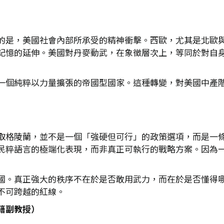
的是，美國社會內部所承受的精神衝擊。西歐，尤其是北歐
記憶的延伸。美國對丹麥動武，在象徵層次上，等同於對自
一個純粹以力量擴張的帝國型國家。這種轉變，對美國中產
取格陵蘭，並不是一個「強硬但可行」的政策選項，而是一
民粹語言的極端化表現，而非真正可執行的戰略方案。因為
國。真正強大的秩序不在於是否敢用武力，而在於是否懂得
不可跨越的紅線。
籍副教授）