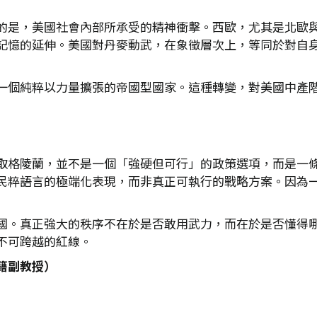
的是，美國社會內部所承受的精神衝擊。西歐，尤其是北歐
記憶的延伸。美國對丹麥動武，在象徵層次上，等同於對自
一個純粹以力量擴張的帝國型國家。這種轉變，對美國中產
取格陵蘭，並不是一個「強硬但可行」的政策選項，而是一
民粹語言的極端化表現，而非真正可執行的戰略方案。因為
國。真正強大的秩序不在於是否敢用武力，而在於是否懂得
不可跨越的紅線。
籍副教授）