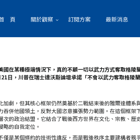
首 頁
關於觀察
訂閱方案
最新消息
美國在某種極端情況下，真的不顧一切以武力方式奪取格陵
21
日，川普在瑞士達沃斯論壇承諾「不會以武力奪取格陵
化加劇，但其核心框架仍然奠基於二戰結束後的雅爾達體系
力吞併他國領土，反對大國恣意擴張勢力範圍。在這個框架下
層次的政治結盟。它結合了戰後西方世界在文化、宗教、歷
侵略的自我定位。
不僅是某個條約的技術性違反，而是戰後秩序主要建構者親