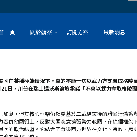
首 頁
關於觀察
訂閱方案
最新消息
美國在某種極端情況下，真的不顧一切以武力方式奪取格陵
21
日，川普在瑞士達沃斯論壇承諾「不會以武力奪取格陵
化加劇，但其核心框架仍然奠基於二戰結束後的雅爾達體系
力吞併他國領土，反對大國恣意擴張勢力範圍。在這個框架下
層次的政治結盟。它結合了戰後西方世界在文化、宗教、歷
侵略的自我定位。