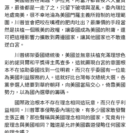
源，最後都是一走了之，只留下破壞與混亂。委內瑞拉
地處南美，很不幸地淪為美國門羅主義所箝制的地理範
圍，川普豈會把咬在嘴裡的肥肉吐出？最廉價的手段當
然是扶植一個親美的政權，讓委國成為美國的附庸，還
可把這種影響力擴散到周邊國家，讓其他國家也不敢違
逆白宮。
川普綁架委國總統後，美國並無意扶植充滿理想色
彩的諾貝爾和平獎得主馬查多，這就顯現白宮的意圖根
本不在協助委國找到一位明君，而只在乎委國有一位能
為美國利益服務的人。這就好比台灣每次總統大選，各
黨參選人總要到華府朝拜，向美國當局交心，倚靠美國
勢力，以為國內選舉的籌碼。
國際政治根本不存在理念相同這玩意，而只在乎利
益相同。川普軍事侵略委內瑞拉後，有多少國家敢發聲
主張正義？那些聲稱與美國理念相同的國家，究竟有什
麼理念與美國相同？難道是允許美國霸道侵略任何國家
的理念嗎？