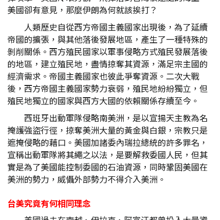
美國卻有意見，那麼伊朗為何就該挨打？
人類歷史自從西方帝國主義國家出現後，為了延續
帝國的擴張，與其他落後發展地區，產生了一種特殊的
剝削關係。西方殖民國家以軍事侵略方式殖民發展落後
的地區，建立殖民地，盡情掠奪其資源，滿足宗主國的
經濟需求。帝國主義國家也彼此爭奪資源。二次大戰
後，西方帝國主義國家勢力衰弱，殖民地紛紛獨立，但
殖民地獨立的國家與西方大國的依賴關係存續至今。
西班牙出動軍隊侵略南美洲，是以宣揚天主教為名
掩護強盜行徑，掠奪美洲大量的黃金與白銀，宗教只是
遮掩侵略的藉口。美國加諸委內瑞拉總統的許多罪名，
宣稱出動軍隊將其繩之以法，是要解救委國人民，但其
實是為了美國能控制委國的石油資源，同時鞏固美國在
美洲的勢力，威懾外部勢力不得介入美洲。
台美究竟有何相同理念
美國過去在南越、伊拉克、阿富汗都曾投入大量資