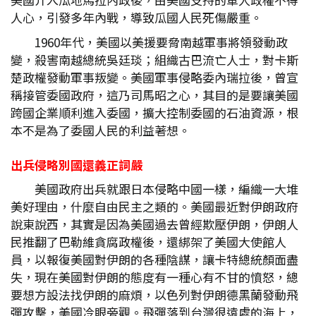
人心，引發多年內戰，導致瓜國人民死傷嚴重。
1960年代，美國以美援要脅南越軍事將領發動政
變，殺害南越總統吳廷琰；組織古巴流亡人士，對卡斯
楚政權發動軍事叛變。美國軍事侵略委內瑞拉後，曾宣
稱接管委國政府，這乃司馬昭之心，其目的是要讓美國
跨國企業順利進入委國，擴大控制委國的石油資源，根
本不是為了委國人民的利益著想。
出兵侵略別國還義正詞嚴
美國政府出兵就跟日本侵略中國一樣，編織一大堆
美好理由，什麼自由民主之類的。美國最近對伊朗政府
說東說西，其實是因為美國過去曾經欺壓伊朗，伊朗人
民推翻了巴勒維貪腐政權後，還綁架了美國大使館人
員，以報復美國對伊朗的各種陰謀，讓卡特總統顏面盡
失，現在美國對伊朗的態度有一種心有不甘的憤怒，總
要想方設法找伊朗的麻煩，以色列對伊朗德黑蘭發動飛
彈攻擊，美國冷眼旁觀。飛彈落到台灣很遠處的海上，