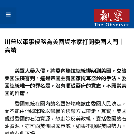
川普以軍事侵略為美國資本家打開委國大門│
高靖
美軍大舉入侵，將委內瑞拉總統綁架到美國，交給
美國法院審判，這是帝國主義國家掩耳盜鈴的手法。委
國總統唯一的罪名是，沒有順從華府的意志，不願當美
國的附庸。
委國總統在國內的名聲好壞應該由委國人民決定，
而不能由他國軍隊以蠻橫的綁架方式帶走。其實，美國
覬覦委國的石油資源，想剷除反美政權，囊括委國的石
油資源，亦可向美洲國家示威，如果不順服美國勢力，
就會有此下場。