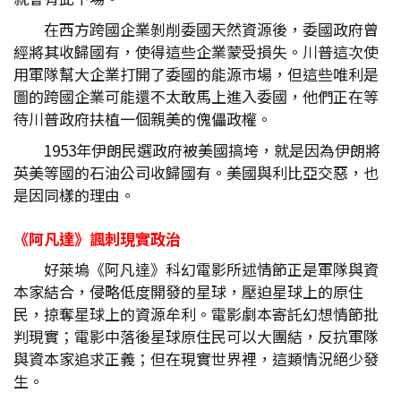
在西方跨國企業剝削委國天然資源後，委國政府曾
經將其收歸國有，使得這些企業蒙受損失。川普這次使
用軍隊幫大企業打開了委國的能源市場，但這些唯利是
圖的跨國企業可能還不太敢馬上進入委國，他們正在等
待川普政府扶植一個親美的傀儡政權。
1953年伊朗民選政府被美國搞垮，就是因為伊朗將
英美等國的石油公司收歸國有。美國與利比亞交惡，也
是因同樣的理由。
《阿凡達》諷刺現實政治
好萊塢《阿凡達》科幻電影所述情節正是軍隊與資
本家結合，侵略低度開發的星球，壓迫星球上的原住
民，掠奪星球上的資源牟利。電影劇本寄託幻想情節批
判現實；電影中落後星球原住民可以大團結，反抗軍隊
與資本家追求正義；但在現實世界裡，這類情況絕少發
生。