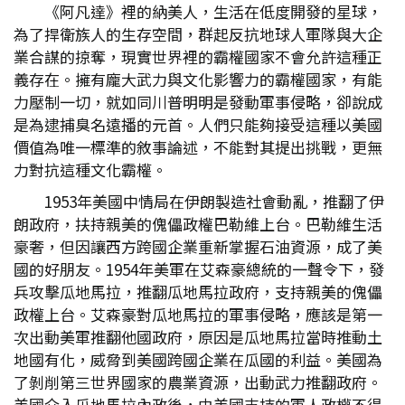
《阿凡達》裡的納美人，生活在低度開發的星球，
為了捍衛族人的生存空間，群起反抗地球人軍隊與大企
業合謀的掠奪，現實世界裡的霸權國家不會允許這種正
義存在。擁有龐大武力與文化影響力的霸權國家，有能
力壓制一切，就如同川普明明是發動軍事侵略，卻說成
是為逮捕臭名遠播的元首。人們只能夠接受這種以美國
價值為唯一標準的敘事論述，不能對其提出挑戰，更無
力對抗這種文化霸權。
1953年美國中情局在伊朗製造社會動亂，推翻了伊
朗政府，扶持親美的傀儡政權巴勒維上台。巴勒維生活
豪奢，但因讓西方跨國企業重新掌握石油資源，成了美
國的好朋友。1954年美軍在艾森豪總統的一聲令下，發
兵攻擊瓜地馬拉，推翻瓜地馬拉政府，支持親美的傀儡
政權上台。艾森豪對瓜地馬拉的軍事侵略，應該是第一
次出動美軍推翻他國政府，原因是瓜地馬拉當時推動土
地國有化，威脅到美國跨國企業在瓜國的利益。美國為
了剝削第三世界國家的農業資源，出動武力推翻政府。
美國介入瓜地馬拉內政後，由美國支持的軍人政權不得