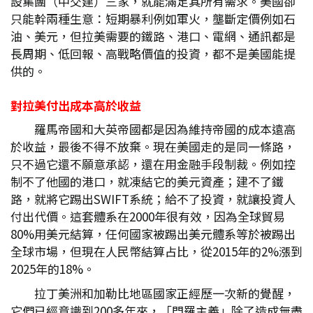
設集團（中交建）三家，就能滿足其所有需求。美國卻
只能幹兩種生意：短期暴利例如軍火，壟斷定價例如石
油、美元，但拉美需要的鐵路、港口、電網、通訊都是
長周期、低回報、高戰略價值的投資，都不是美國能提
供的。
對拉美付出成本高於收益
羅馬帝國和大英帝國都是因為維持帝國的成本遠高
於收益，最後不得不放棄。現在美國走的是同一條路，
只不過它還不願意承認，還在用金融手段制裁。例如控
制不了他國的港口，就凍結它的美元資產；建不了鐵
路，就將它踢出SWIFT系統；給不了投資，就讓投資人
付出代價。這套體系在2000年很有效，因為全球貿易
80%用美元結算，任何國家被踢出美元體系等於被踢出
全球市場，但現在人民幣結算占比，從2015年的2%漲到
2025年的18%。
拉丁美洲和加勒比地區國家正經歷一次新的覺醒，
它們已經意識到200多年來，「門羅主義」除了造成無盡