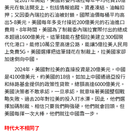
美元在執法開支上，包括情報追蹤、資產凍結、油輪扣
押；又因委內瑞拉的石油被封鎖，國際油價每桶平均高
出5-8美元，美國每年多支付接近200億美元的石油進口
費用。8年時間，美國為了制裁委內瑞拉實際付出的總成
本超過1600億美元。這筆錢能在整個拉美建立300個現
代化港口，能修10萬公里高速公路，能讓5億拉美人民用
上免費5G。美國選擇把這筆錢花在制裁上，拉美國家卻
加速倒向中國。
2024年，美國對拉美的直接投資是20億美元，中國
是4100億美元，約美國的18倍。如加上中國通過亞投行
和絲路基金提供的政策性貸款，總額高達6000億美元。
美國決策者不敢承認，一旦承認，就意味著美國整個戰
略失敗、過去20年對拉美的投入打水漂。因此，他們選
擇加碼制裁、相信只要我們夠強硬，他們就會回頭。但
美國每揮一次大棒，他們就往中國靠一步。
時代大不相同了