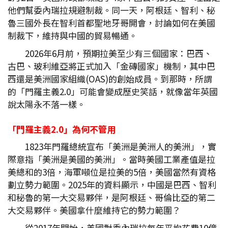
他們幫委內瑞拉規避制裁。同一天，阿根廷、智利、秘
魯三國外長在智利首都聖地牙哥開會，討論如何在美國
制裁下，維持與中國的貿易暢通。
2026年6月前，預期拉美至少有三個國家：巴西、
古巴、玻利維亞將正式加入「金磚國家」機制，其中巴
西還是美洲國家組織(OAS)的創始成員。到那時，所謂
的「門羅主義2.0」可能會變成歷史笑話，就像當年英國
說太陽永不落一樣。
「門羅主義2.0
」為何不管用
1823年門羅總統宣布「美洲是美洲人的美洲」，實
際意指「美洲是美國的美洲」。當時美國工業產值是拉
美總和的3倍，海軍噸位是拉美的5倍，美國當然有資格
劃立勢力範圍。2025年的資料顯示，中國是巴西、智利
和秘魯的第一大交易夥伴，是阿根廷、哥倫比亞的第二
大交易夥伴。美國拿什麼維持它的勢力範圍？
從2017年開始，美國對委內瑞拉每年平均花費10億