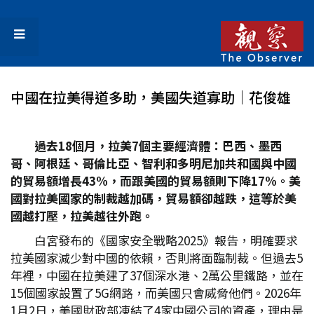
中國在拉美得道多助，美國失道寡助│花俊雄
過去18
個月，拉美7
個主要經濟體：巴西、墨西
哥、阿根廷、哥倫比亞、智利和多明尼加共和國與中國
的貿易額增長43%
，而跟美國的貿易額則下降17%
。美
國對拉美國家的制裁越加碼，貿易額卻越跌，這等於美
國越打壓，拉美越往外跑。
白宮發布的《國家安全戰略2025》報告，明確要求
拉美國家減少對中國的依賴，否則將面臨制裁。但過去5
年裡，中國在拉美建了37個深水港、2萬公里鐵路，並在
15個國家設置了5G網路，而美國只會威脅他們。2026年
1月2日，美國財政部凍結了4家中國公司的資產，理由是