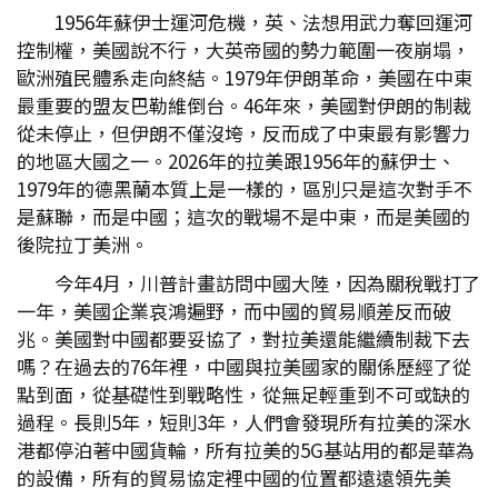
1956年蘇伊士運河危機，英、法想用武力奪回運河
控制權，美國說不行，大英帝國的勢力範圍一夜崩塌，
歐洲殖民體系走向終結。1979年伊朗革命，美國在中東
最重要的盟友巴勒維倒台。46年來，美國對伊朗的制裁
從未停止，但伊朗不僅沒垮，反而成了中東最有影響力
的地區大國之一。2026年的拉美跟1956年的蘇伊士、
1979年的德黑蘭本質上是一樣的，區別只是這次對手不
是蘇聯，而是中國；這次的戰場不是中東，而是美國的
後院拉丁美洲。
今年4月，川普計畫訪問中國大陸，因為關稅戰打了
一年，美國企業哀鴻遍野，而中國的貿易順差反而破
兆。美國對中國都要妥協了，對拉美還能繼續制裁下去
嗎？在過去的76年裡，中國與拉美國家的關係歷經了從
點到面，從基礎性到戰略性，從無足輕重到不可或缺的
過程。長則5年，短則3年，人們會發現所有拉美的深水
港都停泊著中國貨輪，所有拉美的5G基站用的都是華為
的設備，所有的貿易協定裡中國的位置都遠遠領先美