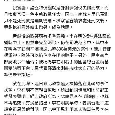
說實話，設立特偵組就是針對尹錫悅夫婦而來，而
且檢察官清一色由執政黨任命，因此，南韓人早已預測
尹不是死刑就是無期徒刑。檢察官宣讀求處死刑文後，
尹錫悅卻意外露出微笑，成為話題。
尹錫悅的微笑應有多重意義。李在明的5件違法案雖
暫時中止，但並未完全消除，仍在司法程序中，其中李
在明為了訪問平壤贈送北韓800萬美元的案件，連川普都
很重視，隨時可以掐住李在明的脖子。另外，民主黨內
部腐敗事件連傳；被稱為李在明右手的國會總召金炳基
因受賄案下台；黨代表鄭清來則趁機壯大自己的勢力，
準備未來接班。
就在此際，連日來北韓拿無人機掉落在北韓的事件
找碴，李在明不僅親自道歉，還出動國情院和國防部正
式發表聲明，絕非政府所為，北韓見李在明道歉，也就
不再追究。有消息指出，李在明訪華時，曾請習近平遊
說金正恩與他對話，因此金正恩利用無人機事件與李在