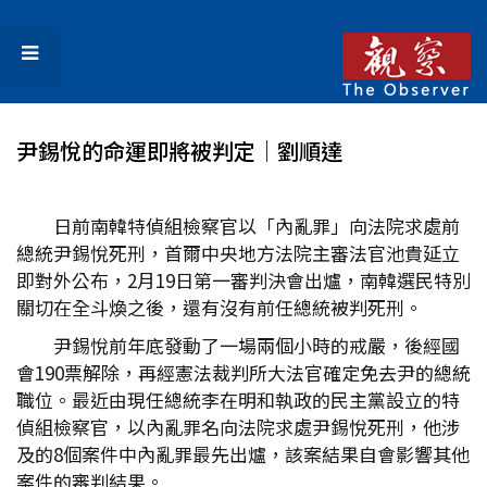
尹錫悅的命運即將被判定│劉順達
日前南韓特偵組檢察官以「內亂罪」向法院求處前
總統尹錫悅死刑，首爾中央地方法院主審法官池貴延立
即對外公布，2月19日第一審判決會出爐，南韓選民特別
關切在全斗煥之後，還有沒有前任總統被判死刑。
尹錫悅前年底發動了一場兩個小時的戒嚴，後經國
會190票解除，再經憲法裁判所大法官確定免去尹的總統
職位。最近由現任總統李在明和執政的民主黨設立的特
偵組檢察官，以內亂罪名向法院求處尹錫悅死刑，他涉
及的8個案件中內亂罪最先出爐，該案結果自會影響其他
案件的審判結果。