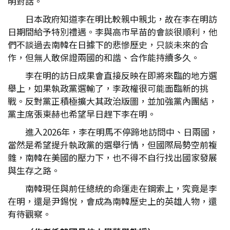
明對話。
日本政府知道李在明比較親中親北，故在李在明訪
日期間給予特別禮遇。李與高市早苗的會談很順利，他
們不談過去南韓在日據下的悲慘歷史，只談未來的合
作，但無人敢保證兩國的和諧、合作能持續多久。
李在明的訪日成果會直接反映在即將來臨的地方選
舉上，如果執政黨選輸了，李政權很可能面臨新的挑
戰。反對黨正積極擴大其政治版圖，並加強黨內團結，
黨主席張東赫也希望早日趕下李在明。
進入2026年，李在明馬不停蹄地訪問中、日兩國，
當然是希望提升執政黨的選舉行情，但國際局勢空前複
雜，南韓在美國的壓力下，也不得不自行找出國家發展
與生存之路。
南韓現任與前任總統的命運走在鋼索上，究竟是李
在明，還是尹錫悅，會成為南韓歷史上的英雄人物，還
有待觀察。