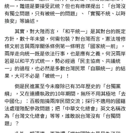
統一，難道是要接受武統？但也有綠媒提出：「台灣沒
有獨立問題，只有被統一的問題」、「實獨不統、以時
換安」等論述。
其實，對大陸而言，「和平統一」是其對台的既定
方針，數十年未變，何需包裝？對台灣而言，憲法增修
條文前言與兩岸關係條例第一條明言「國家統一前」，
兩岸走向統一既是依法行事，也是應有之義。何況兩岸
若是以和平方式統一，勢必經過「民主協商、共議統
一」的過程，也必然是多數台灣民眾「自願統一」的結
果，大可不必是「被統一」！
倒是民進黨至今未廢除已有35年歷史的「台獨黨
綱」，又在連續執政的10年期間，無所不用其極地「去
中國化」：百般阻撓兩岸民間交流；採行不適用的國籍
法處理陸配參政問題；把「中華文化總會」英文名稱改
為「台灣文化總會」等等，誰敢說台灣沒有「台獨問
題」？