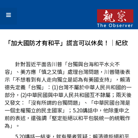
「加大國防才有和平」謊言可以休矣！│紀欣
針對習近平面告川普「台獨與台海和平水火不
容」、美方應「慎之又慎」處理台灣問題，川普隨後表
示「不想看到有人走向獨立是認為有美國支持」，賴清
德先定義「台獨」：(1)台灣不屬於中華人民共和國的一
部分，(2)中華民國與中華人民共和國互不隸屬；兩天後
又發文：「沒有所謂的台獨問題」、「中華民國台灣是
一個主權獨立的民主國家」；5.20講話中，他除重申之
前的表述，還強調「堅定拒絕以和平包裝統一的統戰作
為」。
5.20講話一結束，就有學者質疑：賴清德拒絕和平