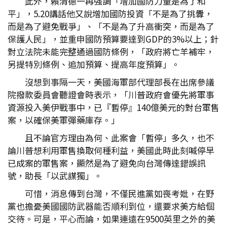
此外，賴清德一再強調「增加國防力量是為了和
平」，5.20講話他又說增加國防投資「不是為了挑釁，
而是為了避免戰爭」、「不是為了升高衝突，而是為了
保護人民」，並重申國防預算要達到GDP的3%以上；針
對立法院未能完整通過國防條例，「政府將亡羊補牢，
另提特別條例、追加預算、提高年度預算」。
沒想到事隔一天，美國海軍部代理部長在出席參議
院撥款委員會聽證會時表示，「川普政府會優先將軍事
資源投入美伊戰事中，已『暫停』140億美元的對台軍售
案，以確保美軍彈藥庫存。」
且不論官方理由為何、此案會「暫停」多久，也不
論川普想利用軍售換取何種利益，美國此時此刻喊停早
已成案的軍售案，顯然是為了避免向台灣傳達錯誤訊
號，助長「以武謀獨」。
可惜，消息傳到台灣，不僅民進黨如喪考妣，在野
黨也擔憂美國國防武器能否順利到位，還要求美方給個
交待。可是，平心而論，如果連遠在9500英里之外的美